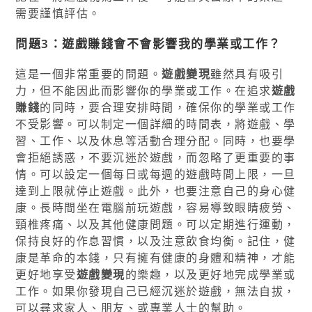
需要謹慎評估。
問題3：遊戲賺錢會不會影響我的學業或工作？
這是一個非常重要的問題。
遊戲變現
雖然具有吸引
力，但不能因此而影響你的學業或工作。在追求
遊戲
賺錢
的同時，要合理安排時間，確保你的學業或工作
不受影響。可以制定一個詳細的時間表，將遊戲、學
習、工作、以及休息等活動合理分配。同時，也要學
會拒絕誘惑，不要沉迷於遊戲，而忽略了更重要的事
情。可以設定一個每日或每週的遊戲時間上限，一旦
達到上限就停止遊戲。此外，也要注意自己的身心健
康。長時間坐在電腦前玩遊戲，容易導致眼睛疲勞、
頸椎疼痛、以及其他健康問題。可以定期進行運動，
保持良好的作息習慣，以及注意飲食均衡。記住，健
康是革命的本錢，只有擁有健康的身體和精神，才能
更好地享受
遊戲變現
的樂趣，以及更好地完成學業或
工作。如果你發現自己已經沉迷於遊戲，無法自拔，
可以尋求家人、朋友、或專業人士的幫助。