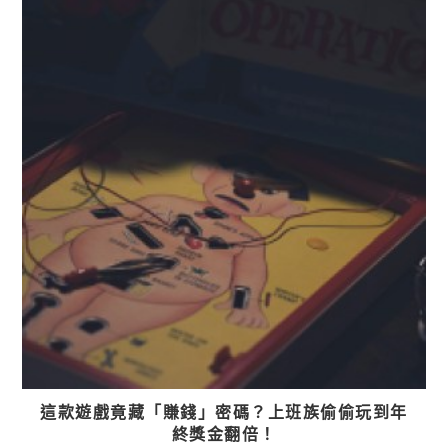
這款遊戲竟藏「賺錢」密碼？上班族偷偷玩到年
終獎金翻倍！