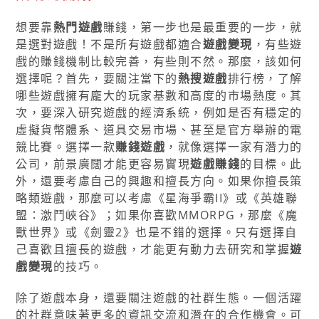
想要靠
熱門遊戲
賺錢，第一步也是最重要的一步，就
是選對遊戲！不是所有遊戲都適合
遊戲變現
，有些遊
戲的賺錢機制比較完善，有些則不然。那麼，該如何
選擇呢？首先，要關注當下的
熱搜遊戲
排行榜，了解
哪些遊戲擁有龐大的玩家基數和高度的市場熱度。其
次，要深入研究遊戲的經濟系統，例如是否有穩定的
虛擬貨幣體系、道具交易市場、甚至是官方舉辦的電
競比賽。選擇一款
賺錢遊戲
，就像選擇一家有潛力的
公司，前景廣闊才能更容易實現
遊戲賺錢
的目標。此
外，還要考慮自己的興趣和擅長方向。如果你擅長策
略類遊戲，那麼可以考慮《星海爭霸II》或《英雄聯
盟：激鬥峽谷》；如果你喜歡MMORPG，那麼《魔
獸世界》或《劍靈2》也是不錯的選擇。只有選擇自
己喜歡且擅長的遊戲，才能更有動力去研究和掌握
遊
戲變現
的技巧。
除了遊戲本身，還要關注遊戲的社群生態。一個活躍
的社群意味著更多的資訊交流和潛在的合作機會。可