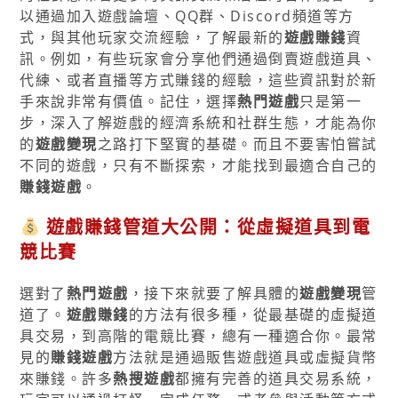
以通過加入遊戲論壇、QQ群、Discord頻道等方
式，與其他玩家交流經驗，了解最新的
遊戲賺錢
資
訊。例如，有些玩家會分享他們通過倒賣遊戲道具、
代練、或者直播等方式賺錢的經驗，這些資訊對於新
手來說非常有價值。記住，選擇
熱門遊戲
只是第一
步，深入了解遊戲的經濟系統和社群生態，才能為你
的
遊戲變現
之路打下堅實的基礎。而且不要害怕嘗試
不同的遊戲，只有不斷探索，才能找到最適合自己的
賺錢遊戲
。
遊戲賺錢管道大公開：從虛擬道具到電
競比賽
選對了
熱門遊戲
，接下來就要了解具體的
遊戲變現
管
道了。
遊戲賺錢
的方法有很多種，從最基礎的虛擬道
具交易，到高階的電競比賽，總有一種適合你。最常
見的
賺錢遊戲
方法就是通過販售遊戲道具或虛擬貨幣
來賺錢。許多
熱搜遊戲
都擁有完善的道具交易系統，