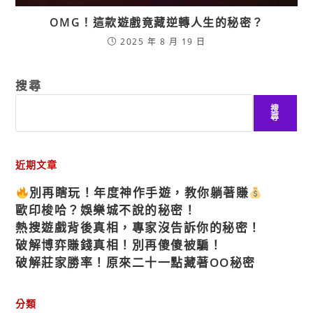
OMG！這款遊戲竟藏逆轉人生的秘密？
2025 年 8 月 19 日
搜尋
搜
尋
近期文章
別再瞎玩！年度神作手遊，教你躺著賺
歐印梭哈？娛樂城不說的秘密！
熱搜遊戲背後真相，專家沒告訴你的秘密！
破解博弈賺錢真相！別再傻傻被騙！
破解莊家勝率！原來二十一點藏著OO秘密
分類