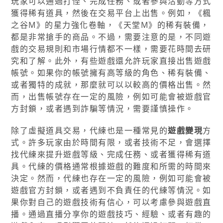
玩家可以通過打怪、完成任務、或者參與活動等方式
獲得稀有道具，然後在交易平台上出售。例如，《楓
之谷M》的星力強化卷軸，《天堂M》的稀有裝備，
都是非常搶手的商品。不過，需要注意的是，不同遊
戲的交易規則和市場行情都不一樣，需要花時間去研
究和了解。此外，有些遊戲還允許玩家直接出售遊戲
帳號。如果你的帳號擁有高等級的角色、稀有裝備、
或者獨特的成就，那麼就可以以較高的價格出售。然
而，出售帳號存在一定的風險，例如可能會被遊戲官
方封鎖，或者遇到詐騙等情況，需要謹慎操作。
除了虛擬道具交易，代練也是一種常見的
遊戲變現
方
式。許多玩家由於時間有限，或者技術不足，會選擇
找代練來提升遊戲等級、完成任務、或者獲得稀有道
具。代練的價格通常根據遊戲的難度和所需的時間來
決定。然而，代練也存在一定的風險，例如可能會被
遊戲官方封鎖，或者遇到不負責任的代練等情況。如
果你對自己的遊戲技術有信心，可以考慮參與遊戲直
播。通過直播分享你的遊戲技巧、經驗、或者有趣的