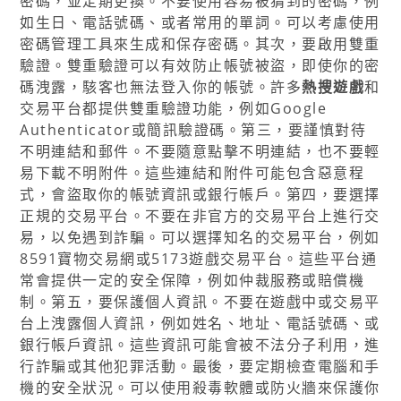
密碼，並定期更換。不要使用容易被猜到的密碼，例
如生日、電話號碼、或者常用的單詞。可以考慮使用
密碼管理工具來生成和保存密碼。其次，要啟用雙重
驗證。雙重驗證可以有效防止帳號被盜，即使你的密
碼洩露，駭客也無法登入你的帳號。許多
熱搜遊戲
和
交易平台都提供雙重驗證功能，例如Google
Authenticator或簡訊驗證碼。第三，要謹慎對待
不明連結和郵件。不要隨意點擊不明連結，也不要輕
易下載不明附件。這些連結和附件可能包含惡意程
式，會盜取你的帳號資訊或銀行帳戶。第四，要選擇
正規的交易平台。不要在非官方的交易平台上進行交
易，以免遇到詐騙。可以選擇知名的交易平台，例如
8591寶物交易網或5173遊戲交易平台。這些平台通
常會提供一定的安全保障，例如仲裁服務或賠償機
制。第五，要保護個人資訊。不要在遊戲中或交易平
台上洩露個人資訊，例如姓名、地址、電話號碼、或
銀行帳戶資訊。這些資訊可能會被不法分子利用，進
行詐騙或其他犯罪活動。最後，要定期檢查電腦和手
機的安全狀況。可以使用殺毒軟體或防火牆來保護你