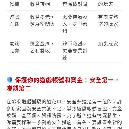
代練
收益可觀
容易被封鎖
的玩家
遊戲
收益多元，
需要持續投
有表演慾
直播
發展空間大
入，競爭激
望的玩家
烈
電競
獎金豐厚，
競爭激烈，
頂尖玩家
比賽
名利雙收
需要專業訓
練
保護你的遊戲帳號和資金：安全第一，
賺錢第二
在追求
遊戲變現
的過程中，安全永遠是第一位的。許
多玩家因為安全意識不足，導致遊戲帳號被盜、資金
被騙，甚至個人資訊洩露。為了避免這些情況發生，
你需要採取一系列的安全措施。首先，要設置複雜的