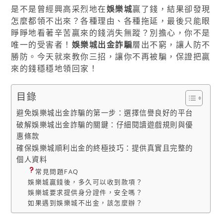
是不是曾經興高采烈地在
娛樂城
贏了錢，結果卻發現
怎麼都領不出來？各種理由、各種拖延，最後只能眼
睜睜地看著辛苦贏來的錢消失無蹤？別擔心，你不是
唯一的受害者！
娛樂城出金詐騙
層出不窮，讓人防不
勝防。今天就來教你三招，讓你不再被騙，保證把贏
來的錢穩穩地領回家！
目錄
避免娛樂城出金詐騙的第一步：選擇信譽良好的平台
破解娛樂城出金詐騙的關鍵：仔細閱讀遊戲規則與優
惠條款
確保娛樂城順利出金的終極技巧：提供真實且完整的
個人資料
常見問題FAQ
娛樂城贏錢後，多久可以收到款項？
娛樂城要求提供身分證件，安全嗎？
如果遇到娛樂城不出金，該怎麼辦？