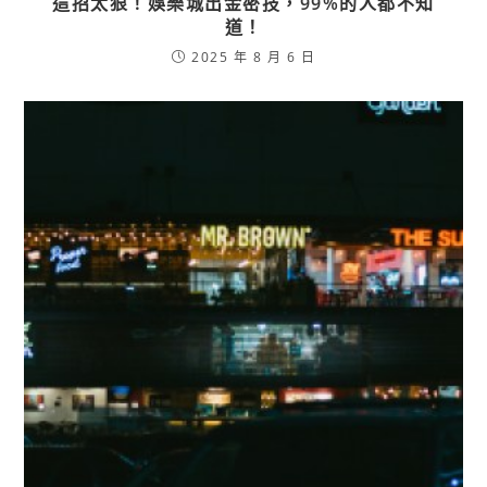
這招太狠！娛樂城出金密技，99%的人都不知
道！
2025 年 8 月 6 日