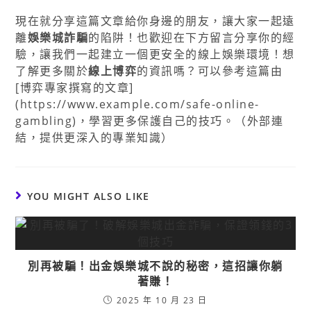
現在就分享這篇文章給你身邊的朋友，讓大家一起遠
離
娛樂城詐騙
的陷阱！也歡迎在下方留言分享你的經
驗，讓我們一起建立一個更安全的線上娛樂環境！想
了解更多關於
線上博弈
的資訊嗎？可以參考這篇由
[博弈專家撰寫的文章]
(https://www.example.com/safe-online-
gambling)，學習更多保護自己的技巧。（外部連
結，提供更深入的專業知識）
YOU MIGHT ALSO LIKE
別再被騙！出金娛樂城不說的秘密，這招讓你躺
著賺！
2025 年 10 月 23 日