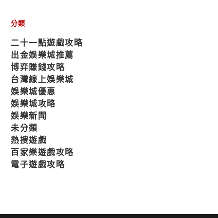
分類
二十一點遊戲攻略
出金娛樂城推薦
博弈賺錢攻略
台灣線上娛樂城
娛樂城優惠
娛樂城攻略
娛樂新聞
未分類
熱搜遊戲
百家樂遊戲攻略
電子遊戲攻略