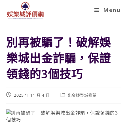
Menu
別再被騙了！破解娛
樂城出金詐騙，保證
領錢的3個技巧
2025 年 11 月 4 日
出金娛樂城推薦