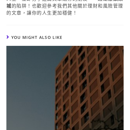
城
的陷阱！也歡迎參考我們其他關於理財和風險管理
的文章，讓你的人生更加穩健！
YOU MIGHT ALSO LIKE