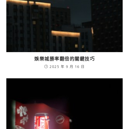
娛樂城勝率翻倍的關鍵技巧
2025 年 9 月 16 日