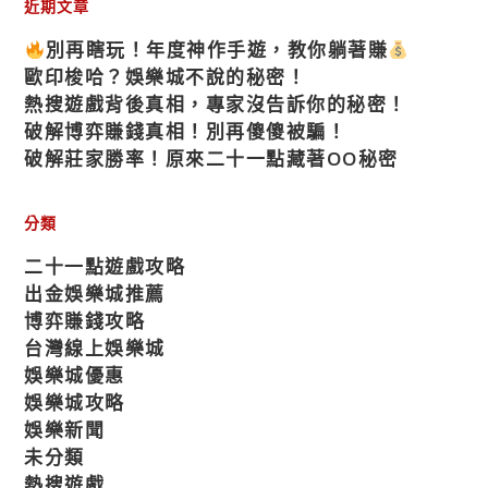
近期文章
別再瞎玩！年度神作手遊，教你躺著賺
歐印梭哈？娛樂城不說的秘密！
熱搜遊戲背後真相，專家沒告訴你的秘密！
破解博弈賺錢真相！別再傻傻被騙！
破解莊家勝率！原來二十一點藏著OO秘密
分類
二十一點遊戲攻略
出金娛樂城推薦
博弈賺錢攻略
台灣線上娛樂城
娛樂城優惠
娛樂城攻略
娛樂新聞
未分類
熱搜遊戲