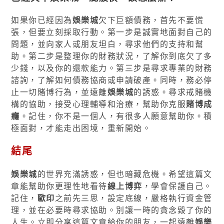
如果你已經因為
娛樂城
欠下巨額債務，首先不要慌
張，但要立刻採取行動。第一步是誠實地面對自己的
問題，並向家人或朋友坦白，尋求他們的支持和幫
助。第二步是整理你的財務狀況，了解你到底欠了多
少錢，以及你的還款能力。第三步是尋求專業的財務
諮詢，了解如何債務協商或申請破產。同時，務必停
止一切賭博行為，並遠離
娛樂城
的誘惑。尋求戒賭機
構的協助，接受心理輔導和治療，幫助你克服
賭博成
癮
。記住，你不是一個人，有很多人願意幫助你。積
極面對，才能走出困境，重新開始。
結尾
娛樂城
的世界充滿誘惑，但也暗藏危機。希望這篇文
章能幫助你更理性地看待
線上博弈
，學會保護自己。
記住，
歐印
之前先三思，設定底線，嚴格執行資金管
理，並在必要時尋求協助。別讓一時的貪念毀了你的
人生。立即分享這篇文章給你的朋友，一起遠離
娛樂