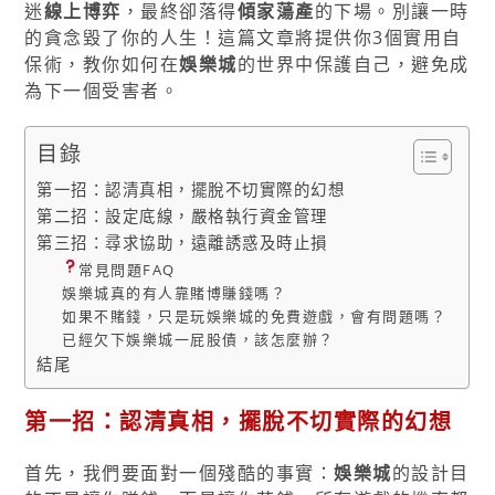
迷
線上博弈
，最終卻落得
傾家蕩產
的下場。別讓一時
的貪念毀了你的人生！這篇文章將提供你3個實用自
保術，教你如何在
娛樂城
的世界中保護自己，避免成
為下一個受害者。
目錄
第一招：認清真相，擺脫不切實際的幻想
第二招：設定底線，嚴格執行資金管理
第三招：尋求協助，遠離誘惑及時止損
常見問題FAQ
娛樂城真的有人靠賭博賺錢嗎？
如果不賭錢，只是玩娛樂城的免費遊戲，會有問題嗎？
已經欠下娛樂城一屁股債，該怎麼辦？
結尾
第一招：認清真相，擺脫不切實際的幻想
首先，我們要面對一個殘酷的事實：
娛樂城
的設計目