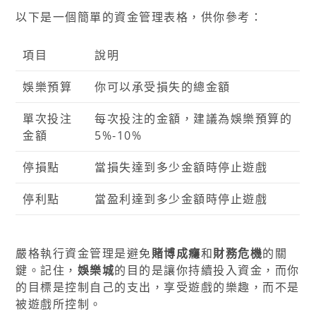
以下是一個簡單的資金管理表格，供你參考：
項目
說明
娛樂預算
你可以承受損失的總金額
單次投注
每次投注的金額，建議為娛樂預算的
金額
5%-10%
停損點
當損失達到多少金額時停止遊戲
停利點
當盈利達到多少金額時停止遊戲
嚴格執行資金管理是避免
賭博成癮
和
財務危機
的關
鍵。記住，
娛樂城
的目的是讓你持續投入資金，而你
的目標是控制自己的支出，享受遊戲的樂趣，而不是
被遊戲所控制。