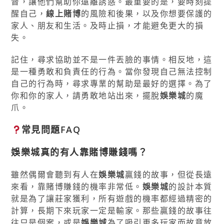
督，讓他們幫助你遠離誘惑。最重要的是，要時刻提
醒自己，
線上賭博
的風險和後果，以及你想要保護的
家人、朋友和生活。及時止損，才能避免更大的損
失。
記住，尋求協助並不是一件丟臉的事情。相反地，這
是一種勇敢和負責任的行為。當你發現自己無法控制
自己的行為時，尋求專業的幫助是最好的選擇。為了
你和你的家人，請勇敢地站出來，擺脫
娛樂城
的魔
爪。
常見問題FAQ
娛樂城真的有人靠賭博賺錢嗎？
雖然偶爾會聽到有人在
娛樂城
贏錢的故事，但從長遠
來看，靠賭博賺錢的機率非常低。
娛樂城
的設計本質
就是為了讓莊家獲利，所有遊戲的機率都經過精密的
計算，長期下來玩家一定是輸家。那些贏錢的故事往
往只是個案，或是
娛樂城
為了吸引更多玩家而故意放