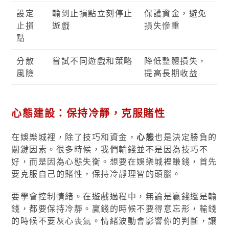
設定
輸到止損點立刻停止
保護資金，避免
止損
遊戲
損失慘重
點
分散
嘗試不同遊戲和策略
降低整體損失，
風險
提高長期收益
心態建設：保持冷靜，克服賭性
在娛樂城裡，除了技巧和資金，
心態
也是決定勝負的
關鍵因素。很多時候，我們輸錢並不是因為技巧不
好，而是因為心態失衡。想要在娛樂城裡賺錢，首先
要克服自己的賭性，保持冷靜理智的頭腦。
要學會控制情緒。在遊戲過程中，無論是贏錢還是輸
錢，都要保持冷靜。贏錢的時候不要得意忘形，輸錢
的時候不要灰心喪氣。情緒波動會影響你的判斷，讓