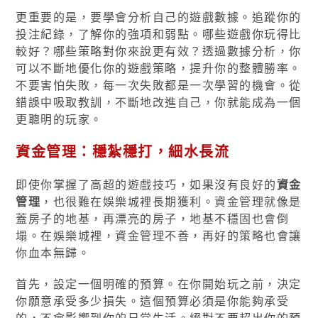
更重要的是，要學會分析自己的遊戲數據。追蹤你的
投注紀錄，了解你的強項和弱點。哪些遊戲你玩得比
較好？哪些策略對你來說更有效？透過數據分析，你
可以不斷地優化你的遊戲策略，提升你的整體勝率。
不要害怕失敗，每一次失敗都是一次學習的機會。從
錯誤中吸取教訓，不斷地改進自己，你就能成為一個
更聰明的玩家。
資金管理：穩紮穩打，細水長流
即使你掌握了高超的遊戲技巧，如果沒有良好的
資金
管理
，也很難在娛樂城裡長期獲利。資金管理就像是
蓋房子的地基，再漂亮的房子，地基不穩固也會倒
塌。在娛樂城裡，資金管理不善，再好的策略也會讓
你血本無歸。
首先，設定一個明確的預算。在你開始玩之前，決定
你願意承受多少損失。這個預算必須是你能夠承受