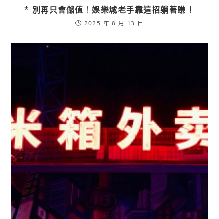
* 別再只會儲值！娛樂城老手靠這招躺著賺！
2025 年 8 月 13 日