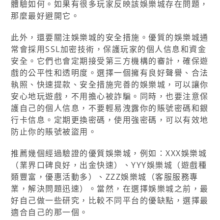
體驗如何。如果有很多玩家反映該娛樂城存在問題，
那麼最好避開它。
此外，還要關注娛樂城的安全措施。優質的娛樂城通
常會採用SSL加密技術，保護玩家的個人信息和資金
安全。它們也會定期接受第三方機構的審計，確保遊
戲的公平性和透明度。選擇一個擁有良好聲譽、合法
執照、快速提款、安全措施完善的娛樂城，可以讓你
安心地玩遊戲，不用擔心被詐騙。同時，也要注意保
護自己的個人信息，不要輕易洩露你的賬號密碼和銀
行卡信息。定期更換密碼，使用強密碼，可以有效地
防止你的賬號被盜用。
推薦幾個經過驗證的優質娛樂城，例如：XXX娛樂城
（業界口碑良好，出金快速）、YYY娛樂城（遊戲種
類豐富，優惠活動多）、ZZZ娛樂城（客服服務專
業，解決問題迅速）。當然，在選擇娛樂城之前，最
好自己做一些研究，比較不同平台的優缺點，選擇最
適合自己的那一個。