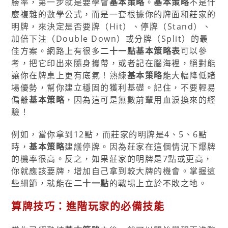
勝率，第一步就是要學會
基本策略
。
基本策略
不是什
麼複雜的數學公式，而是一套根據你的牌面和莊家的
明牌，來決定是否要牌（Hit）、停牌（Stand）、
加倍下注（Double Down）或分牌（Split）的最
佳方案。網路上有很多
二十一點基本策略表
可以參
考，把它印出來隨身攜帶，或者記在腦海裡，絕對能
讓你在牌桌上更有底氣！熟練
基本策略
能大幅降低賭
場優勢，幫你建立穩固的獲利基礎。記住，不要輕易
偏離
基本策略
，因為這可是無數前輩用血淚換來的經
驗！
例如，當你拿到12點，而莊家的明牌是4、5、6點
時，
基本策略
建議停牌。因為莊家在這個情況下爆牌
的機率很高。反之，如果莊家的明牌是7點或更高，
你就應該要牌，增加自己拿到較大牌的機會。掌握這
些細節，就能在
二十一點
的戰場上立於不敗之地。
算牌技巧：進階玩家的必備技能