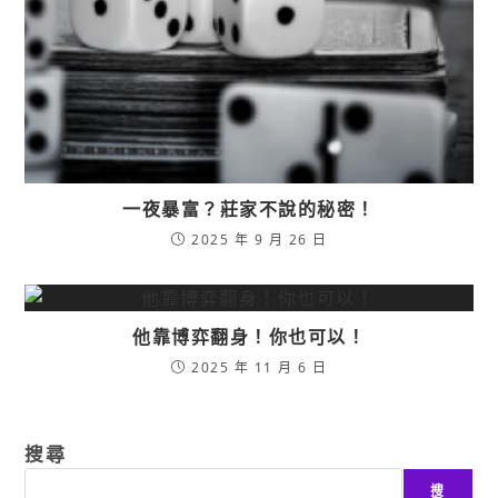
一夜暴富？莊家不說的秘密！
2025 年 9 月 26 日
他靠博弈翻身！你也可以！
2025 年 11 月 6 日
搜尋
搜