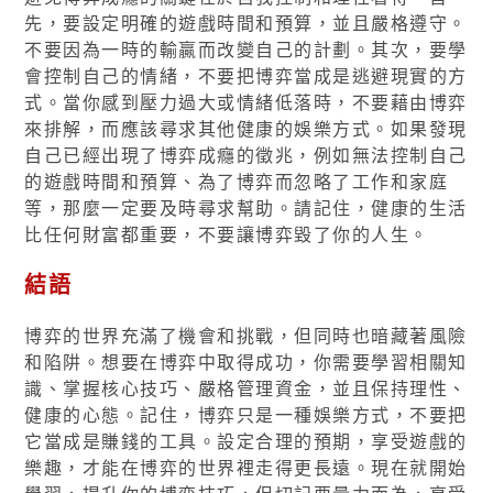
先，要設定明確的遊戲時間和預算，並且嚴格遵守。
不要因為一時的輸贏而改變自己的計劃。其次，要學
會控制自己的情緒，不要把博弈當成是逃避現實的方
式。當你感到壓力過大或情緒低落時，不要藉由博弈
來排解，而應該尋求其他健康的娛樂方式。如果發現
自己已經出現了博弈成癮的徵兆，例如無法控制自己
的遊戲時間和預算、為了博弈而忽略了工作和家庭
等，那麼一定要及時尋求幫助。請記住，健康的生活
比任何財富都重要，不要讓博弈毀了你的人生。
結語
博弈的世界充滿了機會和挑戰，但同時也暗藏著風險
和陷阱。想要在博弈中取得成功，你需要學習相關知
識、掌握核心技巧、嚴格管理資金，並且保持理性、
健康的心態。記住，博弈只是一種娛樂方式，不要把
它當成是賺錢的工具。設定合理的預期，享受遊戲的
樂趣，才能在博弈的世界裡走得更長遠。現在就開始