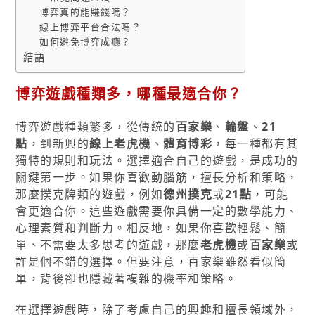
博弈真的能賺錢嗎？
線上博弈平台合法嗎？
如何避免博弈成癮？
結語
博弈遊戲種類多，哪種最適合你？
博弈遊戲種類繁多，從傳統的
百家樂
、
輪盤
、
21
點
，到新興的
線上老虎機
、
體育博彩
，每一種都有其
獨特的規則和玩法。選擇適合自己的遊戲，是成功的
關鍵第一步。如果你喜歡動腦筋，擅長分析和策略，
那麼撲克牌類的遊戲，例如
德州撲克
或
21點
，可能
會更適合你。這些遊戲需要你具備一定的數學能力、
心理素質和判斷力。相反地，如果你喜歡輕鬆、簡
單、不需要太多思考的遊戲，那麼
老虎機
或
百家樂
或
許是個不錯的選擇。但要注意，百家樂雖然看似簡
單，背後卻也隱藏著複雜的機率和策略。
在選擇遊戲時，除了考慮自己的興趣和擅長領域外，