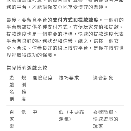
就應該謹慎考慮。選擇有良好聲譽、提供優質客戶服
務的平台，才能讓你安心地享受博弈的樂趣。
最後，要留意平台的
支付方式
和
提款速度
。一個好的
平台應該提供多種支付方式，方便玩家充值和提款。
提款速度也是一個重要的指標，快速的提款速度代表
平台有良好的財務狀況和信譽。總之，選擇一個安
全、合法、信譽良好的線上博弈平台，是你在博弈世
界裡取得成功的保障。
常見博弈遊戲比較
遊
規
風險程度
技巧要求
適合對象
戲
則
名
難
稱
度
百
低
中
低（主要靠
喜歡簡單、
家
運氣）
快速遊戲的
樂
玩家