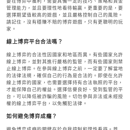
要在博弈中獲利，需要具備一定的技巧、策略和資金
管理能力，並且要理性地看待輸贏。更重要的是，要
選擇期望值較高的遊戲，並且嚴格控制自己的風險。
請記住，沒有穩賺不賠的博弈遊戲，只有更聰明的玩
家。
線上博弈平台合法嗎？
線上博弈的合法性因國家和地區而異。有些國家允許
線上博弈，並對其進行嚴格的監管，而有些國家則禁
止線上博弈。在參與線上博弈之前，一定要了解當地
的法律法規，確保自己的行為是合法的。即使在允許
線上博弈的國家，也需要選擇持有合法執照的平台，
才能保障自己的權益。選擇信譽良好、受到監管的平
台，可以降低被詐騙的風險。切勿參與非法或未經授
權的線上博弈平台，以免觸犯法律。
如何避免博弈成癮？
避免博弈成癮的關鍵在於自我控制和理性看待。首