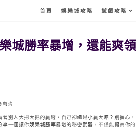
首頁
娛樂城攻略
遊戲攻略
樂城勝率暴增，還能爽
看著別人大把大把的贏錢，自己卻總是小贏大賠？別擔心，
分享一個讓你
娛樂城勝率
暴增的秘密武器，不僅能提高你的