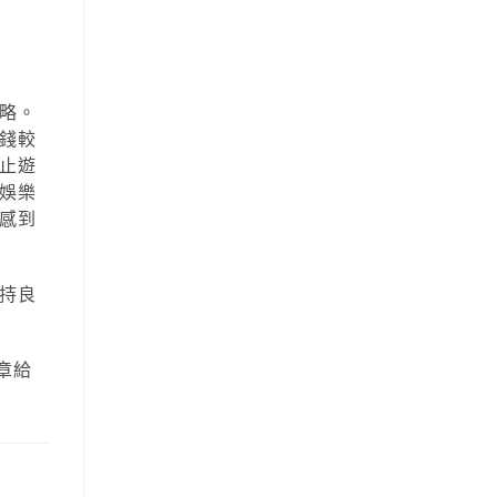
略。
錢較
止遊
娛樂
感到
持良
章給