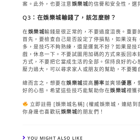
案。此外，也要注意
娛樂城
的信譽和安全性，選
Q3：在娛樂城輸錢了，該怎麼辦？
在
娛樂城
輸錢是很正常的，不要過度沮喪。重要
首先，要檢查自己是否設定了停損點，如果沒有
多，是技巧不夠熟練，還是運氣不好？如果是技
戲，休息一下。不要試圖用加碼的方式來扳回本
方式，不要把它當成生活的全部。保持良好的心
壓力過大，可以尋求家人或朋友的幫助，不要獨
總而言之，想要在
娛樂城
提高
勝率
並爽領
優惠
，
好的心態。希望這些技巧能幫助你在
娛樂城
裡獲
立即註冊 [娛樂城名稱] (權威娛樂城，連結
你身邊也喜歡玩
娛樂城
的朋友們！
YOU MIGHT ALSO LIKE