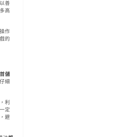
以善
多高
操作
戲的
首儲
仔細
，利
一定
，避