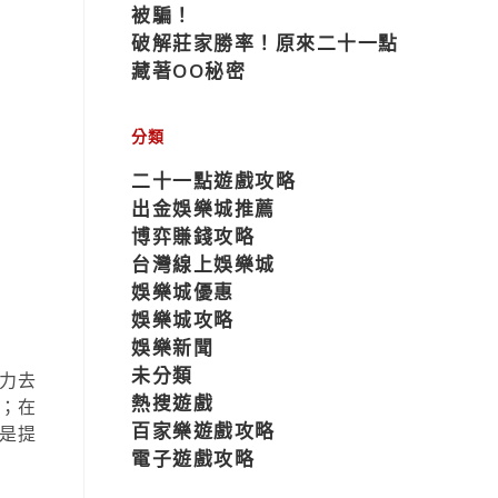
被騙！
破解莊家勝率！原來二十一點
藏著OO秘密
分類
二十一點遊戲攻略
出金娛樂城推薦
博弈賺錢攻略
台灣線上娛樂城
娛樂城優惠
娛樂城攻略
娛樂新聞
未分類
力去
熱搜遊戲
；在
百家樂遊戲攻略
是提
電子遊戲攻略