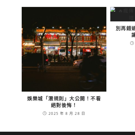
別再錯
娛樂城「潛規則」大公開！不看
絕對後悔！
2025 年 8 月 28 日