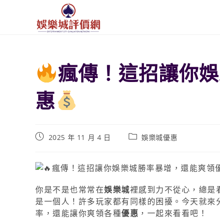
瘋傳！這招讓你娛
惠
2025 年 11 月 4 日
娛樂城優惠
你是不是也常常在
娛樂城
裡感到力不從心，總是
是一個人！許多玩家都有同樣的困擾。今天就來
率，還能讓你爽領各種
優惠
，一起來看看吧！