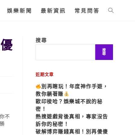
娛樂新聞
最新資訊
常見問答
領優
搜尋
搜
尋
近期文章
別再瞎玩！年度神作手遊，
教你躺著賺
歐印梭哈？娛樂城不說的秘
密！
你不
熱搜遊戲背後真相，專家沒告
勝
訴你的秘密！
破解博弈賺錢真相！別再傻傻