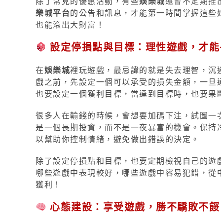
除了常見的優惠活動，有些
娛樂城
還會不定期推
樂城平台
的公告和訊息，才能第一時間掌握這些
也能滾出大財富！
設定停損點與目標：理性遊戲，才能
在
娛樂城
裡玩遊戲，最忌諱的就是失去理智，沉
戲之前，先設定一個可以承受的損失金額，一旦
也要設定一個獲利目標，當達到目標時，也要果
很多人在輸錢的時候，會想要加碼下注，試圖一
是一個長期投資，而不是一夜暴富的機會。保持
以幫助你控制情緒，避免做出錯誤的決定。
除了設定停損點和目標，也要定期檢視自己的遊
哪些遊戲中表現較好，哪些遊戲中容易犯錯，從
獲利！
心態建設：享受遊戲，勝不驕敗不餒