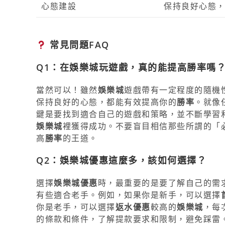
心態建設
保持良好心態
常見問題FAQ
Q1：在娛樂城玩遊戲，真的能提高勝率嗎
當然可以！雖然
娛樂城
遊戲帶有一定程度的隨機
保持良好的心態，都能有效提高你的
勝率
。就像
鍵是要找到適合自己的遊戲和策略，並不斷學習
娛樂城
裡獲得成功。不要盲目相信那些所謂的「
高
勝率
的王道。
Q2：娛樂城優惠這麼多，該如何選擇？
選擇
娛樂城優惠
時，最重要的是要了解自己的需
有些適合老手。例如，如果你是新手，可以選擇
你是老手，可以選擇
返水優惠
較高的
娛樂城
，每
的條款和條件，了解提款要求和限制，避免踩雷