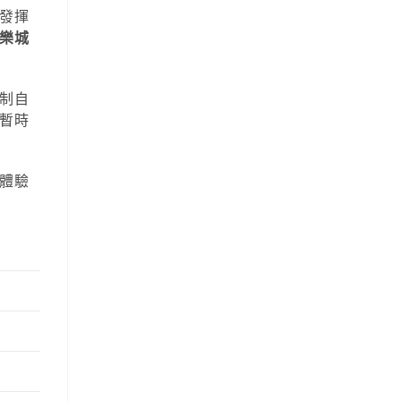
發揮
樂城
制自
暫時
體驗