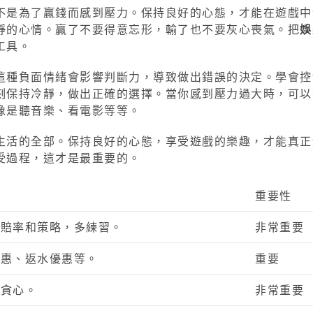
不是為了贏錢而感到壓力。保持良好的心態，才能在遊戲中
靜的心情。贏了不要得意忘形，輸了也不要灰心喪氣。把
娛
工具。
這種負面情緒會影響判斷力，導致做出錯誤的決定。學會控
刻保持冷靜，做出正確的選擇。當你感到壓力過大時，可以
像是聽音樂、看電影等等。
生活的全部。保持良好的心態，享受遊戲的樂趣，才能真正
受過程，這才是最重要的。
重要性
、賠率和策略，多練習。
非常重要
優惠、返水優惠等。
重要
免貪心。
非常重要