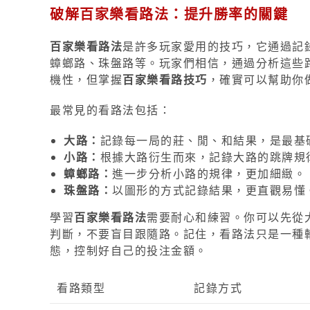
破解百家樂看路法：提升勝率的關鍵
百家樂看路法
是許多玩家愛用的技巧，它通過記
蟑螂路、珠盤路等。玩家們相信，通過分析這些
機性，但掌握
百家樂看路技巧
，確實可以幫助你
最常見的看路法包括：
大路：
記錄每一局的莊、閒、和結果，是最基
小路：
根據大路衍生而來，記錄大路的跳牌規
蟑螂路：
進一步分析小路的規律，更加細緻。
珠盤路：
以圖形的方式記錄結果，更直觀易懂
學習
百家樂看路法
需要耐心和練習。你可以先從
判斷，不要盲目跟隨路。記住，看路法只是一種
態，控制好自己的投注金額。
看路類型
記錄方式