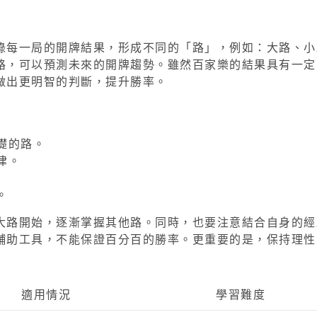
錄每一局的開牌結果，形成不同的「路」，例如：大路、小
路，可以預測未來的開牌趨勢。雖然百家樂的結果具有一定
做出更明智的判斷，提升勝率。
礎的路。
律。
。
大路開始，逐漸掌握其他路。同時，也要注意結合自身的經
輔助工具，不能保證百分百的勝率。更重要的是，保持理性
適用情況
學習難度