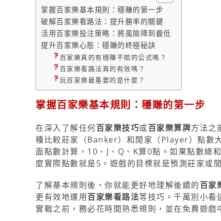
掌握百家樂基本規則：穩賺的第一步
破解百家樂看路法：提升勝率的關鍵
活用百家樂投注策略：將風險降到最低
提升百家樂心態：穩賺的終極秘訣
百家樂真的有穩賺不賠的公式嗎？
百家樂看路法真的有效嗎？
玩百家樂最重要的是什麼？
掌握百家樂基本規則：穩賺的第一步
在深入了解任何
百家樂技巧
或
百家樂算牌
方法之
種比較莊家（Banker）和閒家（Player）
面點數計算，10、J、Q、K算0點。如果點數總
麼實際點數就是5。遊戲的目標就是預測莊家或閒
了解基本規則後，你就能更好地理解後續的
百家
更有效地運用
百家樂看路法
等技巧。千萬別小看
實戰之前，務必花時間熟悉規則，並在免費遊戲