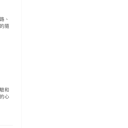
路、
的隨
驗和
的心