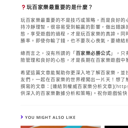
玩百家樂最重要的是什麼？
玩百家樂最重要的不是技巧或策略，而是良好的
持冷靜理智，很容易受到輸贏的影響，做出錯誤
態，享受遊戲的過程，才是玩百家樂的真諦。同
勝率。即使你輸了錢，也不要灰心喪氣，要總結
總而言之，沒有所謂的「
百家樂必勝公式
」，只
險管理和良好的心態，才是長期在百家樂遊戲中
希望這篇文章能幫助你更深入地了解百家樂，並
友們，一起在百家樂的世界裡闖出一片天！想了
撰寫的文章：[連結到權威百家樂分析文章](https://ww
供深入的百家樂數據分析和策略)。祝你遊戲愉
YOU MIGHT ALSO LIKE