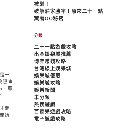
被騙！
破解莊家勝率！原來二十一點
藏著OO秘密
分類
二十一點遊戲攻略
出金娛樂城推薦
博弈賺錢攻略
台灣線上娛樂城
是一
娛樂城優惠
按照牌
娛樂城攻略
5，那
娛樂新聞
。
未分類
熱搜遊戲
才能
百家樂遊戲攻略
開始
電子遊戲攻略