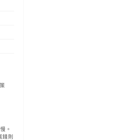
策
較慢。
，贏錢則