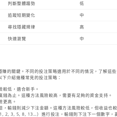
判斷整體趨勢
低
追蹤短期變化
中
尋找隱藏規律
高
快速瀏覽
中
穩賺的關鍵。不同的投注策略適用於不同的情況，了解這些
以下介紹幾種常見的投注策略：
險較低，適合新手。
贏錢為止。這種方法風險較高，需要有足夠的資金支持。
險更高。
倍，輸錢則減少下注金額。這種方法風險較低，但收益也
, 2, 3, 5, 8, 13…）進行投注，輸錢則下注下一個數字