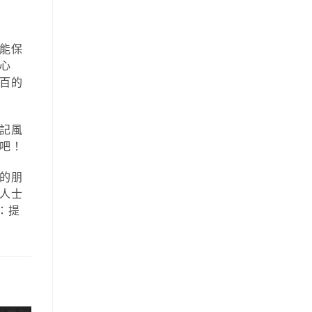
能保
心
百的
記風
吧！
的朋
人士
因：提