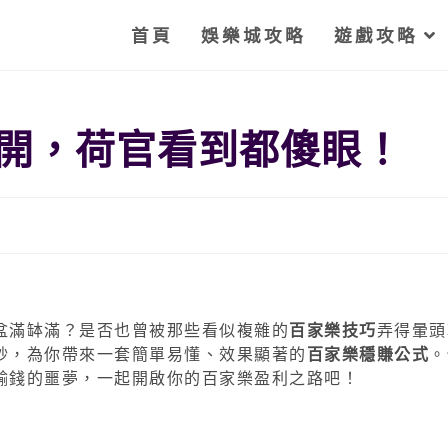
首頁
娛樂城攻略
遊戲攻略
開，荷官看到都傻眼！
盆滿缽滿？是否也曾被那些看似複雜的
百家樂技巧
弄得暈頭
紗，為你帶來一套簡單易懂、效果顯著的
百家樂穩賺公式
。
輸錢的噩夢，一起開啟你的百家樂盈利之路吧！