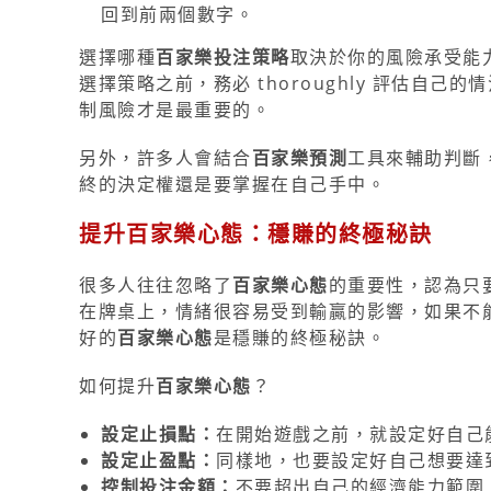
回到前兩個數字。
選擇哪種
百家樂投注策略
取決於你的風險承受能
選擇策略之前，務必 thoroughly 評估
制風險才是最重要的。
另外，許多人會結合
百家樂預測
工具來輔助判斷
終的決定權還是要掌握在自己手中。
提升百家樂心態：穩賺的終極秘訣
很多人往往忽略了
百家樂心態
的重要性，認為只
在牌桌上，情緒很容易受到輸贏的影響，如果不
好的
百家樂心態
是穩賺的終極秘訣。
如何提升
百家樂心態
？
設定止損點：
在開始遊戲之前，就設定好自己
設定止盈點：
同樣地，也要設定好自己想要達
控制投注金額：
不要超出自己的經濟能力範圍