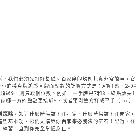
前，我們必須先打好基礎。百家樂的規則其實非常簡單，它
點數大小的撲克牌遊戲。牌面點數的計算方式是：A算1點，2-9
和超過9，則只取個位數。例如，一手牌是7和8，總點數是1
家哪一方的點數更接近9，或者預測雙方打成平手（Tie）
樂策略
。知道什麼時候該下注莊家、什麼時候該下注閒家，
這些基本功，它們是構築你
百家樂必勝法
的基石！記得，在
中練習，直到你完全掌握為止。