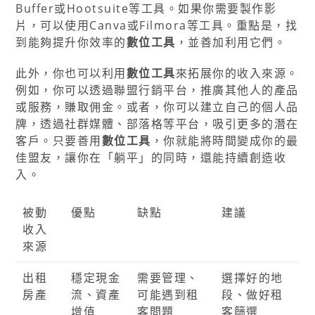
Buffer或Hootsuite等工具。如果你需要製作影
片，可以使用Canva或Filmora等工具。重點是，找
到能夠提升你效率的
數位工具
，並善加利用它們。
此外，你也可以利用
數位工具
來拓展你的收入來源。
例如，你可以透過聯盟行銷平台，推廣其他人的產品
或服務，賺取佣金。或者，你可以建立自己的個人品
牌，透過社群媒體、部落格等平台，吸引更多的潛在
客戶。只要善用
數位工具
，你就能將時間變成你的最
佳盟友，讓你在「躺平」的同時，還能持續創造收
入。
被動
優點
缺點
建議
收入
來源
出租
穩定現金
需要管理、
選擇好的地
房產
流、資產
可能遇到租
段、做好租
增值
客問題
客篩選