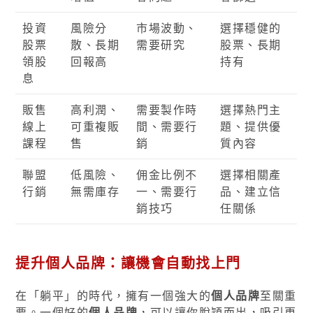
投資
風險分
市場波動、
選擇穩健的
股票
散、長期
需要研究
股票、長期
領股
回報高
持有
息
販售
高利潤、
需要製作時
選擇熱門主
線上
可重複販
間、需要行
題、提供優
課程
售
銷
質內容
聯盟
低風險、
佣金比例不
選擇相關產
行銷
無需庫存
一、需要行
品、建立信
銷技巧
任關係
提升個人品牌：讓機會自動找上門
在「躺平」的時代，擁有一個強大的
個人品牌
至關重
要。一個好的
個人品牌
，可以讓你脫穎而出，吸引更