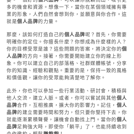
多的機會和資源。想像一下，當你在某個領域擁有專
業的形象，人們自然會想到你，並願意與你合作。這
就是
個人品牌
的力量。
那麼，該如何打造自己的
個人品牌
呢？首先，你需要
明確你的定位。你擅長什麼？你想成為什麼樣的人？
你的目標受眾是誰？這些問題的答案，將決定你的
個
人品牌
的方向。接著，你需要開始建立你的線上形
象。你可以建立自己的部落格、社群媒體帳號，分享
你的知識、經驗和觀點。重要的是，保持一致的風格
和價值觀，讓你的受眾能夠清楚地了解你。
此外，你也可以參加一些行業活動、研討會，積極與
他人交流，建立人脈。或者，你可以嘗試與其他
個人
品牌
合作，互相推廣，擴大你的影響力。記住，
個人
品牌
的建立需要時間和努力，但只要你堅持下去，你
就能逐漸累積聲譽，讓機會自動找上門。當你的
個人
品牌
足夠強大時，即使你「躺平」了，也能持續收到
合作邀約，輕鬆
賺飽飽
！