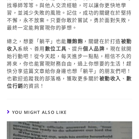
找導師等等。與他人交流經驗，可以讓你更快地學
習，並減少失敗的風險。記住，成功的關鍵在於堅持
不懈，永不放棄。只要你敢於嘗試，勇於面對失敗，
最終一定能夠實現你的夢想。
總之，想要「躺平」也能
賺飽飽
，關鍵在於打造
被動
收入
系統、善用
數位工具
、提升
個人品牌
。現在就開
始行動吧！從今天起，每天進步一點點，相信不久的
將來，你也能實現財務自由，過上你想要的生活！趕
快分享這篇文章給你身邊也想「躺平」的朋友們吧！
也歡迎追蹤我的部落格，獲取更多關於
被動收入
、
數
位行銷
的資訊！
YOU MIGHT ALSO LIKE