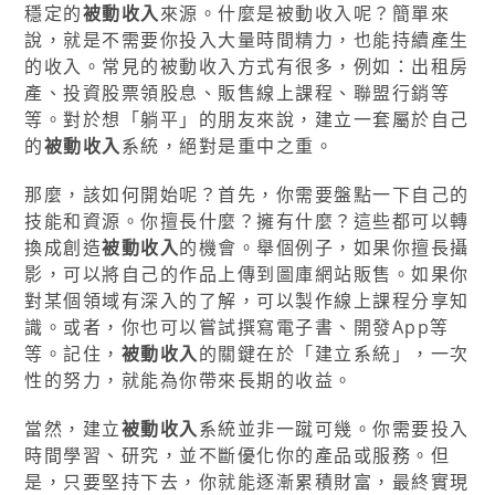
穩定的
被動收入
來源。什麼是被動收入呢？簡單來
說，就是不需要你投入大量時間精力，也能持續產生
的收入。常見的被動收入方式有很多，例如：出租房
產、投資股票領股息、販售線上課程、聯盟行銷等
等。對於想「躺平」的朋友來說，建立一套屬於自己
的
被動收入
系統，絕對是重中之重。
那麼，該如何開始呢？首先，你需要盤點一下自己的
技能和資源。你擅長什麼？擁有什麼？這些都可以轉
換成創造
被動收入
的機會。舉個例子，如果你擅長攝
影，可以將自己的作品上傳到圖庫網站販售。如果你
對某個領域有深入的了解，可以製作線上課程分享知
識。或者，你也可以嘗試撰寫電子書、開發App等
等。記住，
被動收入
的關鍵在於「建立系統」，一次
性的努力，就能為你帶來長期的收益。
當然，建立
被動收入
系統並非一蹴可幾。你需要投入
時間學習、研究，並不斷優化你的產品或服務。但
是，只要堅持下去，你就能逐漸累積財富，最終實現