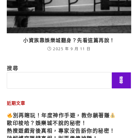
小資族靠娛樂城翻身？先看這篇再說！
2025 年 9 月 11 日
搜尋
搜
尋
近期文章
別再瞎玩！年度神作手遊，教你躺著賺
歐印梭哈？娛樂城不說的秘密！
熱搜遊戲背後真相，專家沒告訴你的秘密！