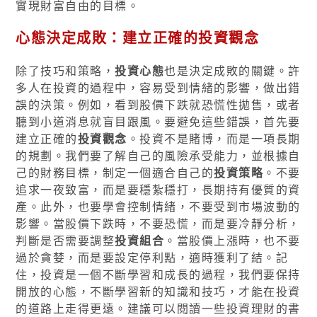
實現財富自由的目標。
心態決定成敗：建立正確的投資觀念
除了技巧和策略，
投資心態
也是決定成敗的關鍵。許
多人在投資的過程中，容易受到情緒的影響，做出錯
誤的決策。例如，看到股價下跌就恐慌性拋售，或者
聽到小道消息就盲目跟風。要避免這些錯誤，首先要
建立正確的
投資觀念
。投資不是賭博，而是一項長期
的規劃。我們要了解自己的風險承受能力，並根據自
己的財務目標，制定一個適合自己的
投資策略
。不要
追求一夜致富，而是要穩紮穩打，長期持有優質的資
產。此外，也要學會控制情緒，不要受到市場波動的
影響。當股價下跌時，不要恐慌，而是要冷靜分析，
判斷是否需要調整
投資組合
。當股價上漲時，也不要
過於貪婪，而是要設定停利點，適時獲利了結。記
住，投資是一個不斷學習和成長的過程，我們要保持
開放的心態，不斷學習新的知識和技巧，才能在投資
的道路上走得更遠。建議可以閱讀一些投資理財的書