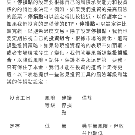
失。
停損點
的設定要根據自己的風險承受能力和投資
標的的特性來決定。例如，如果我們投資的是高風險
的股票，
停損點
可以設定得比較接近，以保護本金。
如果我們投資的是穩健的
ETF
，
停損點
可以設定得比
較寬鬆，以避免過度交易。除了設定
停損點
，我們也
要定期檢視自己的
投資組合
，根據市場的變化，適時
調整投資策略。如果發現投資標的的表現不如預期，
或者市場環境發生了變化，我們就要果斷調整
投資組
合
，以降低風險。記住，保護本金永遠是第一要務，
只有保住了本金，我們才能在投資的道路上走得更
遠。以下表格提供一些常見投資工具的風險等級和建
議的停損點設定：
投資工具
風險
建議
備註
等級
停損
點
定存
低
無
幾乎無風險，但收
益也較低