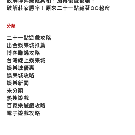
破解博弈賺錢真相！別再傻傻被騙！
破解莊家勝率！原來二十一點藏著OO秘密
分類
二十一點遊戲攻略
出金娛樂城推薦
博弈賺錢攻略
台灣線上娛樂城
娛樂城優惠
娛樂城攻略
娛樂新聞
未分類
熱搜遊戲
百家樂遊戲攻略
電子遊戲攻略