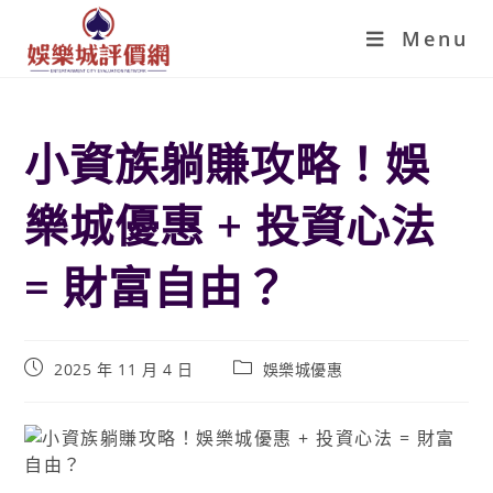
Menu
小資族躺賺攻略！娛
樂城優惠 + 投資心法
= 財富自由？
2025 年 11 月 4 日
娛樂城優惠