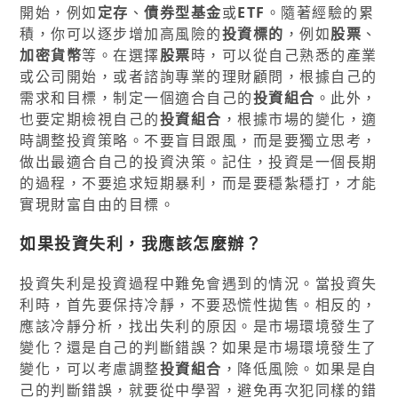
開始，例如
定存
、
債券型基金
或
ETF
。隨著經驗的累
積，你可以逐步增加高風險的
投資標的
，例如
股票
、
加密貨幣
等。在選擇
股票
時，可以從自己熟悉的產業
或公司開始，或者諮詢專業的理財顧問，根據自己的
需求和目標，制定一個適合自己的
投資組合
。此外，
也要定期檢視自己的
投資組合
，根據市場的變化，適
時調整投資策略。不要盲目跟風，而是要獨立思考，
做出最適合自己的投資決策。記住，投資是一個長期
的過程，不要追求短期暴利，而是要穩紮穩打，才能
實現財富自由的目標。
如果投資失利，我應該怎麼辦？
投資失利是投資過程中難免會遇到的情況。當投資失
利時，首先要保持冷靜，不要恐慌性拋售。相反的，
應該冷靜分析，找出失利的原因。是市場環境發生了
變化？還是自己的判斷錯誤？如果是市場環境發生了
變化，可以考慮調整
投資組合
，降低風險。如果是自
己的判斷錯誤，就要從中學習，避免再次犯同樣的錯