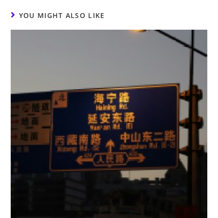
YOU MIGHT ALSO LIKE