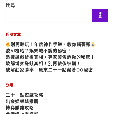
搜尋
搜
尋
近期文章
別再瞎玩！年度神作手遊，教你躺著賺
歐印梭哈？娛樂城不說的秘密！
熱搜遊戲背後真相，專家沒告訴你的秘密！
破解博弈賺錢真相！別再傻傻被騙！
破解莊家勝率！原來二十一點藏著OO秘密
分類
二十一點遊戲攻略
出金娛樂城推薦
博弈賺錢攻略