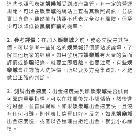
這些執照代表該
娛樂城
受到政府監管，有一定的營運
規範。可以在
娛樂城
的網站上查看其執照資訊，並核
實其真偽。雖然擁有執照不代表完全沒有風險，但至
少可以降低被
黑網詐騙
的機率。
2. 參考評價：
在加入
娛樂城
之前，務必先搜尋其評
價。可以參考一些知名的
娛樂城
評價網站或論壇，了
解其他玩家的經驗。如果發現該
娛樂城
有大量的負面
評價或
詐騙
紀錄，就要立即遠離。也要注意，有些
娛
樂城
會花錢請人洗評價，所以要多方蒐集資訊，才能
做出正確的判斷。
3. 測試出金速度：
出金速度是判斷
娛樂城
是否誠實
可靠的重要指標。可以在註冊後先小額儲值，然後進
行遊戲，並嘗試提領。如果
娛樂城
出金速度快，且沒
有任何刁難，則代表其信譽良好。反之，如果
娛樂城
出金速度慢，或者以各種理由拒絕出金，就要小心謹
慎。