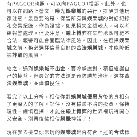
有PAGCOR執照，可以向PAGCOR投訴。此外，也
可以在網路上發文，曝光
娛樂城
的惡行，提醒其他玩
家注意。最重要的是，保留所有與
娛樂城
的對話紀錄
和交易紀錄，作為證據。如果損失金額較大，可以考
慮報警處理。但要注意，
線上博弈
在某些地區可能不
合法，報警可能會面臨法律風險。因此，在選擇
娛樂
城
之前，務必選擇信譽良好的
合法娛樂城
，才能降低
被
詐騙
的風險。
總之，遇到
娛樂城不出金
，要冷靜應對，積極維護自
己的權益。但最好的方法還是預防勝於治療，選擇
合
法娛樂城
，並謹慎投注。
看完了以上分析，相信你對
娛樂城優惠
背後的真相有
了更深入的了解。記住，沒有穩賺不賠的投資，保持
理性、謹慎選擇，才能在
線上博弈
的世界裡玩得開心
又安全。別再傻傻相信
躺賺
神話了！
現在就去檢查你常玩的
娛樂城
是否符合上述的
合法
標