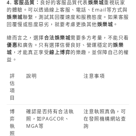
4. 客服品質：
良好的客服品質代表
娛樂城
重視玩家
的體驗。可以透過線上客服、電話、Email等方式與
娛樂城
聯繫，測試其回覆速度和服務態度。如果客服
回覆慢或態度惡劣，就要考慮更換其他
娛樂城
。
總而言之，選擇
合法娛樂城
需要多方考量，不能只看
優惠
和廣告。只有選擇信譽良好、營運穩定的
娛樂
城
，才能真正享受
線上博弈
的樂趣，並保障自己的權
益。
評
說明
注意事項
估
項
目
博
確認是否持有合法執
注意執照真偽，可
弈
照，如PAGCOR、
在發照機構網站查
執
MGA等
詢
照