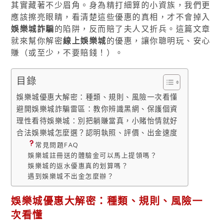
其實藏著不少眉角。身為精打細算的小資族，我們更
應該擦亮眼睛，看清楚這些優惠的真相，才不會掉入
娛樂城詐騙
的陷阱，反而賠了夫人又折兵。這篇文章
就來幫你解密
線上娛樂城
的優惠，讓你聰明玩、安心
賺（或至少，不要賠錢！）。
目錄
娛樂城優惠大解密：種類、規則、風險一次看懂
避開娛樂城詐騙雷區：教你辨識黑網、保護個資
理性看待娛樂城：別把躺賺當真，小賭怡情就好
合法娛樂城怎麼選？認明執照、評價、出金速度
常見問題FAQ
娛樂城註冊送的體驗金可以馬上提領嗎？
娛樂城的返水優惠真的划算嗎？
遇到娛樂城不出金怎麼辦？
娛樂城優惠大解密：種類、規則、風險一
次看懂