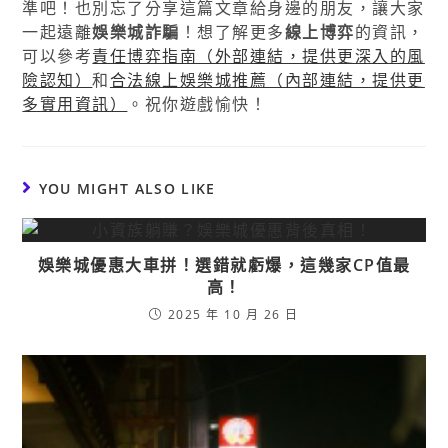
準吧！也別忘了分享這篇文章給身邊的朋友，讓大家
一起遠離
娛樂城詐騙
！想了解更多
線上博弈
的資訊，
可以參考
責任博弈指南（外部連結，提供更深入的風
險認知）
和
合法線上娛樂城推薦（內部連結，提供更
多實用資訊）
。祝你遊戲愉快！
YOU MIGHT ALSO LIKE
娛樂城優惠大車拼！選錯就虧爆，這幾家CP值最
高！
2025 年 10 月 26 日