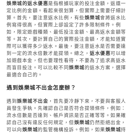
娛樂城的返水優惠
是指根據玩家的投注金額，返還一
定比例的金額。看起來很划算，但實際上需要仔細計
算。首先，要注意返水比例，有些
娛樂城
會將返水比
例寫得很高，但實際上卻設定了許多限制條件。例
如，限定遊戲種類、最低投注金額、最高返水金額等
等。其次，要計算自己的實際投注金額，才能知道實
際可以獲得多少返水。最後，要注意返水是否需要達
到一定的流水倍數才能提領。總之，
返水優惠
可以增
加遊戲本金，但也要理性看待，不要為了追求高返水
而盲目投注。可以比較不同
娛樂城
的返水方案，選擇
最適合自己的。
遇到娛樂城不出金怎麼辦？
遇到
娛樂城不出金
，首先要冷靜下來，不要與客服人
員發生爭執。先確認自己是否符合提領條件，例如：
流水倍數是否達到、帳戶資訊是否正確等等。如果確
認自己沒有違反任何規定，但
娛樂城
仍然拒絕出金，
可以向
娛樂城
的監管機構投訴。例如，如果
娛樂城
持