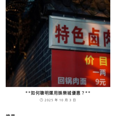
**如何聰明運用娛樂城優惠？**
2025 年 10 月 3 日