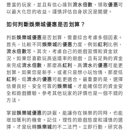
豐富的玩家，並且有信心達到
流水倍數
，領取
優惠
可
以最大化您的收益。謹慎評估自身狀況是關鍵。
如何判斷娛樂城優惠是否划算？
判斷
娛樂城優惠
是否划算，需要綜合考慮多個因素。
首先，比較不同
娛樂城
的
優惠
力度，例如
紅利
比例、
流水倍數
等。其次，考慮自己的遊戲習慣和資金狀
況。如果您喜歡玩高返還率的遊戲，且有足夠的資金
來完成
流水倍數
，那麼高
紅利
、高
流水
的
優惠
可能更
划算。如果您是新手，或者只是想小玩怡情，那麼低
紅利
、低
流水
的
優惠
可能更適合。最重要的是，選擇
信譽良好、安全可靠的
娛樂城
，才能確保您的資金安
全和遊戲體驗。參考其他玩家的評價也是一個不錯的
方法。
掌握
娛樂城優惠
的訣竅，能讓你在娛樂的同時，也能
增加獲利的機會。記住，理性的遊戲態度和謹慎的選
擇，才是玩轉
娛樂城
的不二法門。立即行動，研究各