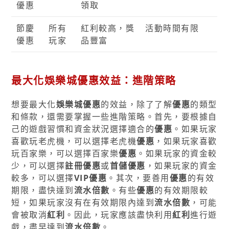
優惠
領取
節慶
所有
紅利較高，獎
活動時間有限
優惠
玩家
品豐富
最大化娛樂城優惠效益：進階策略
想要最大化
娛樂城優惠
的效益，除了了解
優惠
的類型
和條款，還需要掌握一些進階策略。首先，要根據自
己的遊戲習慣和資金狀況選擇適合的
優惠
。如果玩家
喜歡玩老虎機，可以選擇老虎機
優惠
，如果玩家喜歡
玩百家樂，可以選擇百家樂
優惠
。如果玩家的資金較
少，可以選擇
註冊優惠
或
首儲優惠
，如果玩家的資金
較多，可以選擇
VIP優惠
。其次，要善用
優惠
的有效
期限，盡快達到
流水倍數
。有些
優惠
的有效期限較
短，如果玩家沒有在有效期限內達到
流水倍數
，可能
會被取消
紅利
。因此，玩家應該盡快利用
紅利
進行遊
戲，盡早達到
流水倍數
。