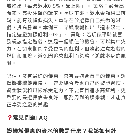
城
推出「每週
返水
0.5%，無上限」。 策略：適合高
頻率、高投注額的玩家。長期下來，
返水
金額相當可
觀，能有效降低損失。重點在於選擇自己熟悉的遊
戲，提高勝率。案例三：某
娛樂城
推出「週末限定：
指定遊戲加碼
紅利
20%」。 策略：若玩家平時就喜
歡玩該指定遊戲，這是一個絕佳的機會。可以集中火
力，在週末期間享受更高的
紅利
。但務必注意遊戲的
規則和風險，避免因追求
紅利
而忽略了遊戲本身的風
險。
記住，沒有最好的
優惠
，只有最適合自己的
優惠
。選
擇
娛樂城優惠
時，一定要綜合考慮自己的遊戲習慣、
資金狀況和風險承受能力。不要盲目追求高
紅利
，更
重要的是選擇信譽良好、服務周到的
娛樂城
，才能真
正享受遊戲的樂趣。
常見問題FAQ
娛樂城優惠的流水倍數是什麼？我該如何計