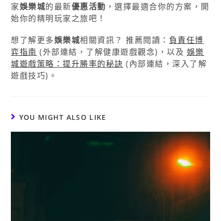
家
娛樂城
的最新
優惠活動
，選擇最適合你的方案，開
始你的精明玩家之旅吧！
想了解更多
娛樂城
相關資訊？ 推薦閱讀：
負責任博
弈指南
(外部連結，了解健康遊戲觀念)，以及
娛樂
城遊戲策略：提升勝率的秘訣
(內部連結，深入了解
遊戲技巧)。
YOU MIGHT ALSO LIKE