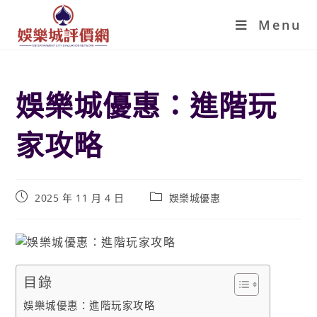
Menu
娛樂城優惠：進階玩
家攻略
2025 年 11 月 4 日
娛樂城優惠
目錄
娛樂城優惠：進階玩家攻略