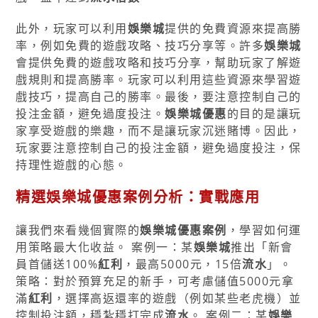
此外，玩家可以利用
娛樂城
提供的免費資源來提高勝
率，例如免費的遊戲攻略、技巧分享等。許多
娛樂城
會提供免費的遊戲攻略和技巧分享，幫助玩家了解遊
戲規則和提高勝率。玩家可以利用這些資源來學習遊
戲技巧，提高自己的勝率。最後，要注意控制自己的
投注金額，避免過度投注。
娛樂城優惠
的目的是讓玩
家享受遊戲的樂趣，而不是讓玩家沉迷賭博。因此，
玩家要注意控制自己的投注金額，避免過度投注，保
持理性遊戲的心態。
精選娛樂城優惠案例分析：實戰應用
讓我們來看幾個實際的
娛樂城優惠案例
，學習如何運
用策略最大化收益。 案例一：某
娛樂城
推出「新會
員首儲送100%
紅利
，最高5000元，15倍
流水
」。
策略：對於預算充足的新手，可考慮儲值5000元拿
滿
紅利
，選擇高返還率的遊戲（例如某些老虎機）並
控制投注額，穩紮穩打完成
流水
。 案例二：某
娛樂