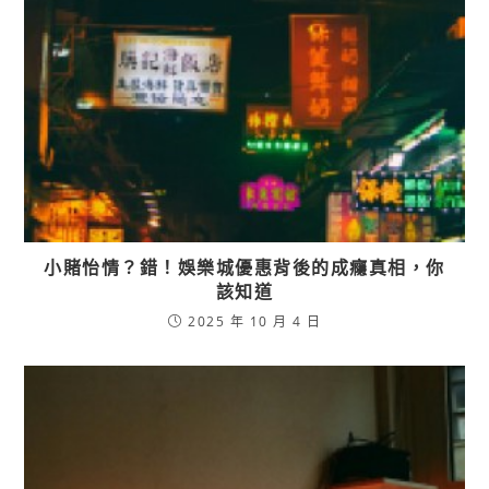
小賭怡情？錯！娛樂城優惠背後的成癮真相，你
該知道
2025 年 10 月 4 日