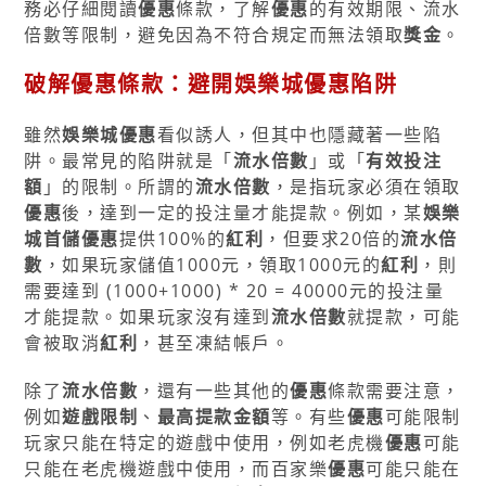
務必仔細閱讀
優惠
條款，了解
優惠
的有效期限、流水
倍數等限制，避免因為不符合規定而無法領取
獎金
。
破解優惠條款：避開娛樂城優惠陷阱
雖然
娛樂城優惠
看似誘人，但其中也隱藏著一些陷
阱。最常見的陷阱就是「
流水倍數
」或「
有效投注
額
」的限制。所謂的
流水倍數
，是指玩家必須在領取
優惠
後，達到一定的投注量才能提款。例如，某
娛樂
城首儲優惠
提供100%的
紅利
，但要求20倍的
流水倍
數
，如果玩家儲值1000元，領取1000元的
紅利
，則
需要達到 (1000+1000) * 20 = 40000元的投注量
才能提款。如果玩家沒有達到
流水倍數
就提款，可能
會被取消
紅利
，甚至凍結帳戶。
除了
流水倍數
，還有一些其他的
優惠
條款需要注意，
例如
遊戲限制
、
最高提款金額
等。有些
優惠
可能限制
玩家只能在特定的遊戲中使用，例如老虎機
優惠
可能
只能在老虎機遊戲中使用，而百家樂
優惠
可能只能在