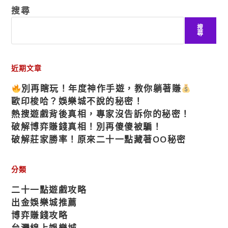
搜尋
搜
尋
近期文章
別再瞎玩！年度神作手遊，教你躺著賺
歐印梭哈？娛樂城不說的秘密！
熱搜遊戲背後真相，專家沒告訴你的秘密！
破解博弈賺錢真相！別再傻傻被騙！
破解莊家勝率！原來二十一點藏著OO秘密
分類
二十一點遊戲攻略
出金娛樂城推薦
博弈賺錢攻略
台灣線上娛樂城