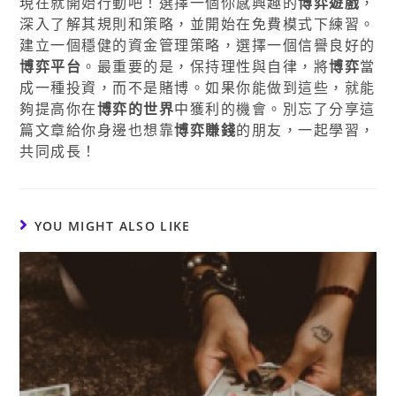
現在就開始行動吧！選擇一個你感興趣的
博弈遊戲
，
深入了解其規則和策略，並開始在免費模式下練習。
建立一個穩健的資金管理策略，選擇一個信譽良好的
博弈平台
。最重要的是，保持理性與自律，將
博弈
當
成一種投資，而不是賭博。如果你能做到這些，就能
夠提高你在
博弈的世界
中獲利的機會。別忘了分享這
篇文章給你身邊也想靠
博弈賺錢
的朋友，一起學習，
共同成長！
YOU MIGHT ALSO LIKE