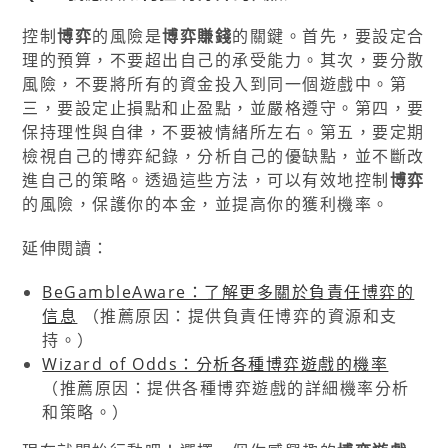
控制
博弈
的風險是
博弈賺錢
的關鍵。首先，要設定合
理的預算，不要超出自己的承受能力。其次，要分散
風險，不要將所有的資金投入到同一個遊戲中。第
三，要設定止損點和止盈點，並嚴格遵守。第四，要
保持理性與自律，不要被情緒所左右。第五，要定期
檢視自己的博弈紀錄，分析自己的優缺點，並不斷改
進自己的策略。透過這些方法，可以有效地控制
博弈
的風險，保護你的本金，並提高你的獲利機率。
延伸閱讀：
BeGambleAware：了解更多關於負責任博弈的
信息
（推薦原因：提供負責任博弈的資源和支
持。）
Wizard of Odds：分析各種博弈遊戲的機率
（推薦原因：提供各種博弈遊戲的詳細機率分析
和策略。）