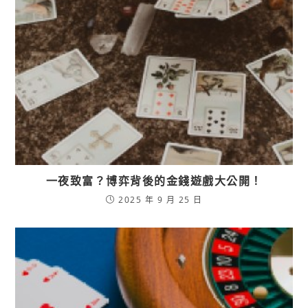
一夜致富？博弈背後的金錢遊戲大公開！
2025 年 9 月 25 日