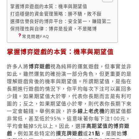
掌握博弈遊戲的本質：機率與期望值
打造穩健的資金管理策略：勝不驕，敗不餒
選擇信譽良好的博弈平台：安全第一，賺錢第二
保持理性與自律：博弈是投資，不是賭博
常見問題FAQ
掌握博弈遊戲的本質：機率與期望值
許多人將
博弈遊戲
視為純粹的運氣遊戲，但事實並非
如此。雖然運氣的確扮演一部分角色，但更重要的是
理解遊戲背後的機率與期望值。所謂期望值，是指在
長期進行遊戲的情況下，你平均每次下注可以贏回多
少錢。如果期望值大於零，代表你長期而言是有利可
圖的；反之，如果期望值小於零，則代表你長期下來
一定會輸錢。舉例來說，許多
線上老虎機
的期望值都
非常低，甚至低於95%，這意味著你每下注100元，
平均會輸掉5元以上。因此，選擇
高期望值的博弈遊
戲
，例如某些特定的
撲克牌遊戲
或
21點
，是開始
博