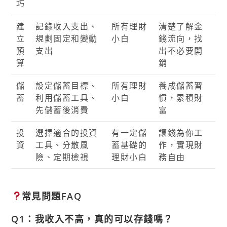
巧
建
記錄收入支出、
所有理財
清楚了解金
立
規劃固定和變動
小白
錢流向，找
預
支出
出不必要開
算
銷
儲
設定儲蓄目標、
所有理財
養成儲蓄習
蓄
利用儲蓄工具、
小白
慣，累積財
先儲蓄後消費
富
投
選擇適合的投資
有一定儲
讓錢為你工
資
工具、分散風
蓄基礎的
作，實現財
險、定期檢視
理財小白
務自由
常見問題FAQ
Q1：我收入不高，真的可以存錢嗎？