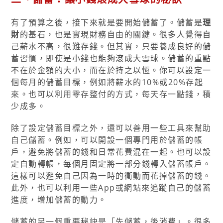
有了預算之後，接下來就是要開始儲蓄了。儲蓄是
理
財
的基石，也是實現財務自由的關鍵。很多人覺得自
己薪水不高，很難存錢。但其實，只要養成良好的儲
蓄習慣，即使是小錢也能夠滾成大雪球。儲蓄的重點
不在於金額的大小，而在於持之以恆。你可以設定一
個每月的儲蓄目標，例如將薪水的10%或20%存起
來。也可以利用零存整付的方式，每天存一點錢，積
少成多。
除了設定儲蓄目標之外，還可以善用一些工具來幫助
自己儲蓄。例如，可以開設一個專門用於儲蓄的帳
戶，避免將儲蓄的錢和日常花費混在一起。也可以設
定自動轉帳，每個月固定將一部分錢轉入儲蓄帳戶。
這樣可以避免自己因為一時的衝動而花掉儲蓄的錢。
此外，也可以利用一些App或網站來追蹤自己的儲蓄
進度，增加儲蓄的動力。
儲蓄的另一個重要秘訣是「先儲蓄，後消費」。很多