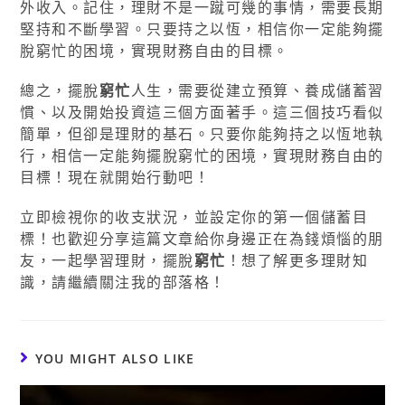
外收入。記住，理財不是一蹴可幾的事情，需要長期
堅持和不斷學習。只要持之以恆，相信你一定能夠擺
脫窮忙的困境，實現財務自由的目標。
總之，擺脫
窮忙
人生，需要從建立預算、養成儲蓄習
慣、以及開始投資這三個方面著手。這三個技巧看似
簡單，但卻是理財的基石。只要你能夠持之以恆地執
行，相信一定能夠擺脫窮忙的困境，實現財務自由的
目標！現在就開始行動吧！
立即檢視你的收支狀況，並設定你的第一個儲蓄目
標！也歡迎分享這篇文章給你身邊正在為錢煩惱的朋
友，一起學習理財，擺脫
窮忙
！想了解更多理財知
識，請繼續關注我的部落格！
YOU MIGHT ALSO LIKE