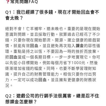
常見問題FAQ
Q1：我已經課了很多錢，現在才開始回血會不
會太晚？
絕對不會！亡羊補牢，猶未晚也。重要的是現在開始
意識到問題，並且採取行動。就算過去已經花了不少
錢，只要你現在開始節流、開源、建立健康的遊戲習
慣，就能有效
回血
，並且避免再次陷入
課金
的惡性循
環。重點是持之以恆，不要因為一時的挫折而放棄。
把
回血
當成一個長期目標，一步一步地實現它。你可
以先從小目標開始，例如每個月省下1000元，然後
逐漸增加省錢的幅度。同時，也要不斷學習理財知
識，提升自己的財務管理能力。相信只要你付出努
力，一定可以成功
回血
，並且擁有更健康的財務狀
況。
Q2：遊戲公司的行銷手法很厲害，總是忍不住
想課金怎麼辦？