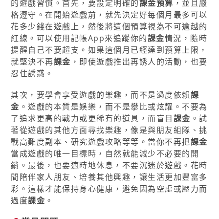
的遊戲習慣。首先，要設定明確的
課金預算
，並且嚴
格遵守。在開始遊戲前，就先決定好每個月最多可以
花多少錢在遊戲上，然後將這個預算視為不可逾越的
紅線。可以使用記帳App來追蹤你的
課金
情況，隨時
提醒自己不要超支。如果這個月已經達到預算上限，
就堅決不再
課金
，即使遊戲推出再誘人的活動，也要
忍住誘惑。
其次，要學會享受遊戲的樂趣，而不是過度依賴
課
金
。遊戲的本質是娛樂，而不是攀比或炫耀。不要為
了追求更高的戰力或更稀有的道具，而盲目
課金
。試
著從遊戲的其他方面尋找樂趣，像是與朋友組隊、挑
戰高難度副本、研究遊戲攻略等等。當你不再把
課金
當成遊戲的唯一目標時，自然就能減少不必要的開
銷。最後，也要適時地休息，不要沉迷於遊戲。花時
間陪伴家人朋友、培養其他興趣，讓生活更加豐富多
彩。這樣才能保持身心健康，避免因為空虛或壓力而
過度
課金
。