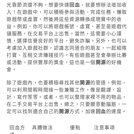
光靠節流還不夠，想要快速
回血
，就要想辦法增加收
入！在遊戲中，可以積極參與活動、完成任務，賺取
遊戲幣或虛寶，然後將這些資源轉換成現實中的收
益。例如，你可以將遊戲帳號、虛寶、甚至是遊戲代
儲服務，在交易平台上出售。當然，這需要小心謹
慎，選擇信譽良好的平台，避免詐騙。另外，也可以
考慮加入遊戲社群，認識志同道合的朋友，一起組隊
打寶、互相交流賺錢技巧。有些遊戲甚至會舉辦比賽
或活動，提供豐厚的獎金，這也是一個
開源
的好機
會。
除了遊戲內，也要積極尋找其他
開源
的管道。例如，
可以利用閒暇時間接一些兼職工作，像是翻譯、設
計、寫作等等。或者，也可以整理家裡不用的物品，
在二手交易平台上出售。總之，只要願意動腦筋，一
定可以找到適合自己的
開源
方式，加速
回血
的速度。
回血方
具體做法
優點
注意事項