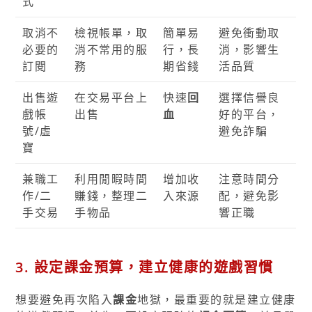
式
取消不
檢視帳單，取
簡單易
避免衝動取
必要的
消不常用的服
行，長
消，影響生
訂閱
務
期省錢
活品質
出售遊
在交易平台上
快速
回
選擇信譽良
戲帳
出售
血
好的平台，
號/虛
避免詐騙
寶
兼職工
利用閒暇時間
增加收
注意時間分
作/二
賺錢，整理二
入來源
配，避免影
手交易
手物品
響正職
3. 設定課金預算，建立健康的遊戲習慣
想要避免再次陷入
課金
地獄，最重要的就是建立健康