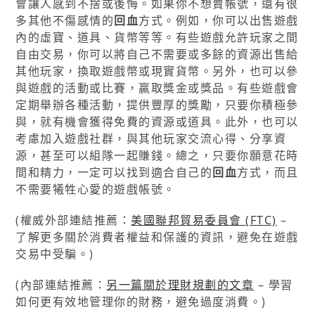
會讓人感到不捨或後悔。如果你不想賣帳號，還有很
多其他不傷感情的
回血
方式。例如，你可以出售遊戲
內的虛寶、道具、貨幣等等。有些遊戲允許玩家之間
自由交易，你可以將自己不需要或多餘的資源出售給
其他玩家，換取遊戲幣或現實貨幣。另外，也可以參
與遊戲的活動或比賽，贏取獎金或獎品。有些遊戲會
定期舉辦各種活動，提供豐厚的獎勵，只要你積極參
與，就有機會獲得免費的資源或道具。此外，也可以
考慮加入遊戲社群，與其他玩家交流心得、分享資
源，甚至可以組隊一起賺錢。總之，只要你願意花時
間和精力，一定可以找到適合自己的
回血
方式，而且
不需要犧牲心愛的遊戲帳號。
(權威外部連結推薦：
美國聯邦貿易委員會 (FTC)
–
了解更多關於消費者權益和保護的資訊，避免在遊戲
交易中受騙。)
(內部連結推薦：
另一篇關於理財規劃的文章
– 學習
如何更有效地管理你的財務，避免過度消費。)