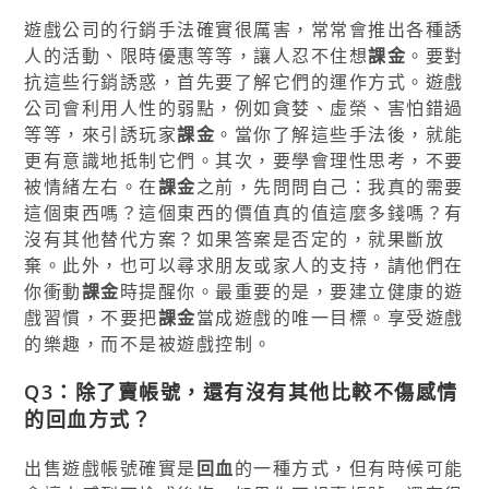
遊戲公司的行銷手法確實很厲害，常常會推出各種誘
人的活動、限時優惠等等，讓人忍不住想
課金
。要對
抗這些行銷誘惑，首先要了解它們的運作方式。遊戲
公司會利用人性的弱點，例如貪婪、虛榮、害怕錯過
等等，來引誘玩家
課金
。當你了解這些手法後，就能
更有意識地抵制它們。其次，要學會理性思考，不要
被情緒左右。在
課金
之前，先問問自己：我真的需要
這個東西嗎？這個東西的價值真的值這麼多錢嗎？有
沒有其他替代方案？如果答案是否定的，就果斷放
棄。此外，也可以尋求朋友或家人的支持，請他們在
你衝動
課金
時提醒你。最重要的是，要建立健康的遊
戲習慣，不要把
課金
當成遊戲的唯一目標。享受遊戲
的樂趣，而不是被遊戲控制。
Q3：除了賣帳號，還有沒有其他比較不傷感情
的回血方式？
出售遊戲帳號確實是
回血
的一種方式，但有時候可能