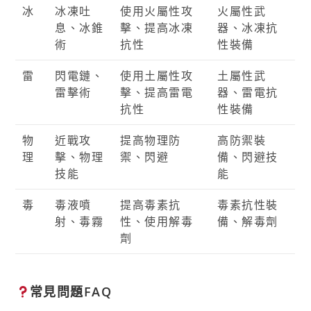
冰
冰凍吐
使用火屬性攻
火屬性武
息、冰錐
擊、提高冰凍
器、冰凍抗
術
抗性
性裝備
雷
閃電鏈、
使用土屬性攻
土屬性武
雷擊術
擊、提高雷電
器、雷電抗
抗性
性裝備
物
近戰攻
提高物理防
高防禦裝
理
擊、物理
禦、閃避
備、閃避技
技能
能
毒
毒液噴
提高毒素抗
毒素抗性裝
射、毒霧
性、使用解毒
備、解毒劑
劑
常見問題FAQ