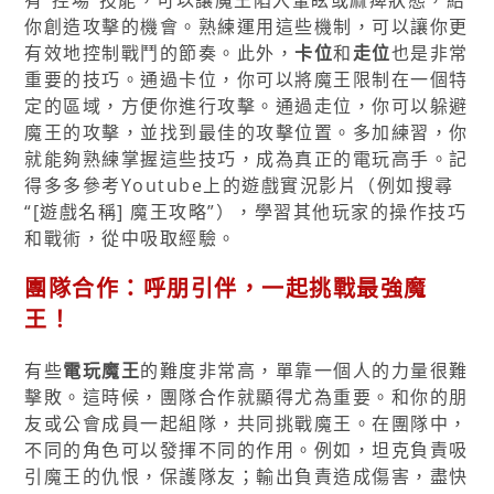
有“控場”技能，可以讓魔王陷入暈眩或麻痺狀態，給
你創造攻擊的機會。熟練運用這些機制，可以讓你更
有效地控制戰鬥的節奏。此外，
卡位
和
走位
也是非常
重要的技巧。通過卡位，你可以將魔王限制在一個特
定的區域，方便你進行攻擊。通過走位，你可以躲避
魔王的攻擊，並找到最佳的攻擊位置。多加練習，你
就能夠熟練掌握這些技巧，成為真正的電玩高手。記
得多多參考Youtube上的遊戲實況影片（例如搜尋
“[遊戲名稱] 魔王攻略”），學習其他玩家的操作技巧
和戰術，從中吸取經驗。
團隊合作：呼朋引伴，一起挑戰最強魔
王！
有些
電玩魔王
的難度非常高，單靠一個人的力量很難
擊敗。這時候，團隊合作就顯得尤為重要。和你的朋
友或公會成員一起組隊，共同挑戰魔王。在團隊中，
不同的角色可以發揮不同的作用。例如，坦克負責吸
引魔王的仇恨，保護隊友；輸出負責造成傷害，盡快