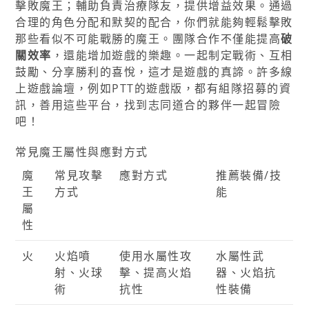
擊敗魔王；輔助負責治療隊友，提供增益效果。通過
合理的角色分配和默契的配合，你們就能夠輕鬆擊敗
那些看似不可能戰勝的魔王。團隊合作不僅能提高
破
關效率
，還能增加遊戲的樂趣。一起制定戰術、互相
鼓勵、分享勝利的喜悅，這才是遊戲的真諦。許多線
上遊戲論壇，例如PTT的遊戲版，都有組隊招募的資
訊，善用這些平台，找到志同道合的夥伴一起冒險
吧！
常見魔王屬性與應對方式
魔
常見攻擊
應對方式
推薦裝備/技
王
方式
能
屬
性
火
火焰噴
使用水屬性攻
水屬性武
射、火球
擊、提高火焰
器、火焰抗
術
抗性
性裝備