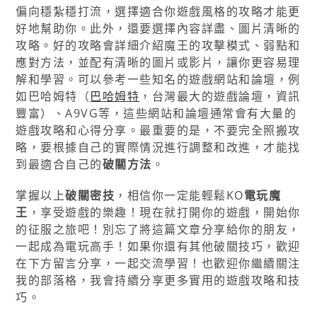
偏向穩紮穩打流，選擇適合你遊戲風格的攻略才能更
好地幫助你。此外，還要選擇內容詳盡、圖片清晰的
攻略。好的攻略會詳細介紹魔王的攻擊模式、弱點和
應對方法，並配有清晰的圖片或影片，讓你更容易理
解和學習。可以參考一些知名的遊戲網站和論壇，例
如巴哈姆特（
巴哈姆特
，台灣最大的遊戲論壇，資訊
豐富）、A9VG等，這些網站和論壇通常會有大量的
遊戲攻略和心得分享。最重要的是，不要完全照搬攻
略，要根據自己的實際情況進行調整和改進，才能找
到最適合自己的
破關方法
。
掌握以上
破關密技
，相信你一定能輕鬆KO
電玩魔
王
，享受遊戲的樂趣！現在就打開你的遊戲，開始你
的征服之旅吧！別忘了將這篇文章分享給你的朋友，
一起成為電玩高手！如果你還有其他破關技巧，歡迎
在下方留言分享，一起交流學習！也歡迎你繼續關注
我的部落格，我會持續分享更多實用的遊戲攻略和技
巧。