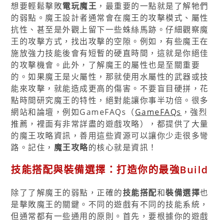
想要輕鬆擊敗
電玩魔王
，最重要的一點就是了解牠們
的弱點。魔王設計者通常會在魔王的攻擊模式、屬性
抗性、甚至是外觀上留下一些蛛絲馬跡。仔細觀察魔
王的攻擊方式，找出攻擊的空隙。例如，有些魔王在
施放強力技能後會有短暫的硬直時間，這就是你絕佳
的攻擊機會。此外，了解魔王的屬性也是至關重要
的。如果魔王是火屬性，那就使用水屬性的武器或技
能來攻擊，就能造成更高的傷害。不要盲目硬拼，花
點時間研究魔王的特性，絕對能讓你事半功倍。很多
網站和論壇，例如GameFAQs（
GameFAQs
，強烈
推薦，裡面有非常詳盡的遊戲攻略），都提供了大量
的魔王攻略資訊，善用這些資源可以讓你少走很多彎
路。記住，
魔王攻略
的核心就是資訊！
技能搭配與裝備選擇：打造你的最強Build
除了了解魔王的弱點，正確的
技能搭配
和
裝備選擇
也
是擊敗魔王的關鍵。不同的遊戲有不同的技能系統，
但通常都有一些通用的原則。首先，要根據你的遊戲