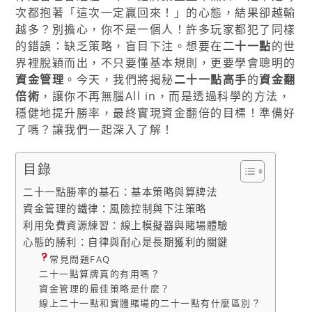
次都抱著「這次一定贏回來！」的心態，結果卻越輸
越多？別擔心，你不是一個人！許多玩家都犯了同樣
的錯誤：缺乏策略，盲目下注。想要在
二十一點
的世
界裡脫穎而出，不只要懂基本規則，更要學會聰明的
資金管理
。今天，我們將揭秘
二十一點高手
的
資金翻
倍術
，讓你不再無腦All in，而是透過科學的方法，
穩健地提升勝率，最終實現資金翻倍的目標！準備好
了嗎？讓我們一起深入了解！
目錄
二十一點勝率的基石：基本策略與算牌法
資金管理的鐵律：風險控制與下注策略
利用免費資源練習：線上模擬器與賭場體驗
心態的勝利：自律與耐心是長期獲利的關鍵
常見問題FAQ
二十一點算牌真的有用嗎？
資金管理的最佳策略是什麼？
線上二十一點和實體賭場的二十一點有什麼區別？