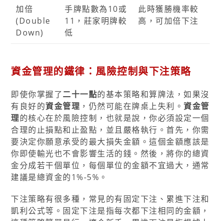
加倍
手牌點數為10或
此時獲勝機率較
(Double
11，莊家明牌較
高，可加倍下注
Down)
低
資金管理的鐵律：風險控制與下注策略
即使你掌握了
二十一點
的基本策略和算牌法，如果沒
有良好的
資金管理
，仍然可能在牌桌上失利。
資金管
理
的核心在於風險控制，也就是說，你必須設定一個
合理的止損點和止盈點，並且嚴格執行。首先，你需
要決定你願意承受的最大損失金額。這個金額應該是
你即使輸光也不會影響生活的錢。然後，將你的總資
金分成若干個單位，每個單位的金額不宜過大，通常
建議是總資金的1%-5%。
下注策略有很多種，常見的有固定下注、累進下注和
凱利公式等。固定下注是指每次都下注相同的金額，