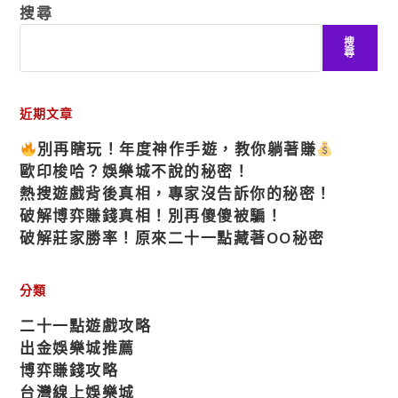
搜尋
搜
尋
近期文章
別再瞎玩！年度神作手遊，教你躺著賺
歐印梭哈？娛樂城不說的秘密！
熱搜遊戲背後真相，專家沒告訴你的秘密！
破解博弈賺錢真相！別再傻傻被騙！
破解莊家勝率！原來二十一點藏著OO秘密
分類
二十一點遊戲攻略
出金娛樂城推薦
博弈賺錢攻略
台灣線上娛樂城