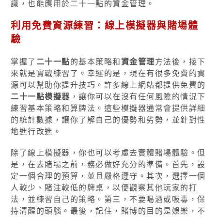
識，也能應用於二十一點的資金管理。
利用免費資源練習：線上模擬器與賭場體
驗
掌握了
二十一點
的基本策略和
資金管理
方法後，接下
來就是實戰練習了。幸運的是，現在有很多免費的資
源可以幫助你提升技巧。許多線上網站都提供免費的
二十一點模擬器
，讓你可以在沒有任何風險的情況下
練習基本策略和算牌法。這些模擬器通常會提供詳細
的統計數據，讓你了解自己的優勢和劣勢，並針對性
地進行改進。
除了線上模擬器，你也可以考慮去實體賭場體驗。但
是，在去賭場之前，務必做好充分的準備。首先，設
定一個合理的預算，並且嚴格遵守。其次，選擇一個
人較少、賭注較低的牌桌，以便觀察其他玩家的打
法，並練習自己的策略。第三，不要喝酒或吸毒，保
持清醒的頭腦。最後，記住，賭博的目的是娛樂，不