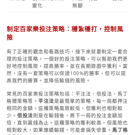
變化
無腳
制定百家樂投注策略：穩紮穩打，控制風
險
有了正確的觀念和看路技巧，接下來就要制定一套合
理的投注策略。一個好的投注策略，可以幫助我們更
好地控制風險，提高勝率，並在長期遊戲中獲利。當
然，沒有一套策略可以保證100%的勝率，但可以提
高我們的勝算，並降低輸錢的風險。
常見的百家樂投注策略包括：平注法、倍投法、馬丁
格爾策略等。
平注法
是最簡單的策略，每一局都押注
相同的金額。這種策略風險較低，但獲利也相對較
少。
倍投法
則是在輸錢後，將下一局的投注金額加
倍，直到贏錢為止。這種策略的獲利較高，但風險也
相對較大，如果連續輸錢，可能會損失慘重。
馬丁格