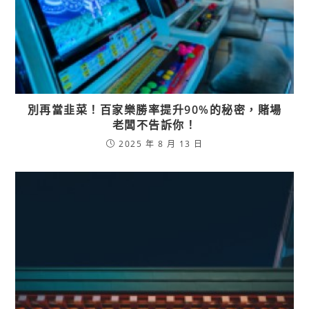
別再當韭菜！百家樂勝率提升90%的秘密，賭場
老闆不告訴你！
2025 年 8 月 13 日