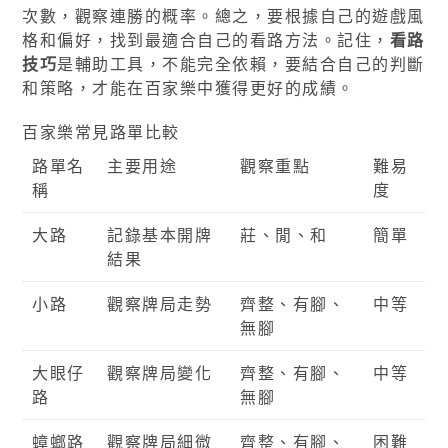
次數，觀察連勝的概率。總之，要根據自己的遊戲風
格和偏好，找到最適合自己的看路方法。記住，
看路
技巧
是輔助工具，不能完全依賴，要結合自己的判斷
和策略，才能在百家樂中獲得更好的成績。
百家樂常見路單比較
路單名
主要用途
觀察重點
難易
稱
度
大路
記錄基本開牌
莊、閒、和
簡單
結果
小路
觀察牌局走勢
齊整、有腳、
中等
無腳
大眼仔
觀察牌局變化
齊整、有腳、
中等
路
無腳
蟑螂路
觀察牌局細微
齊整、有腳、
困難