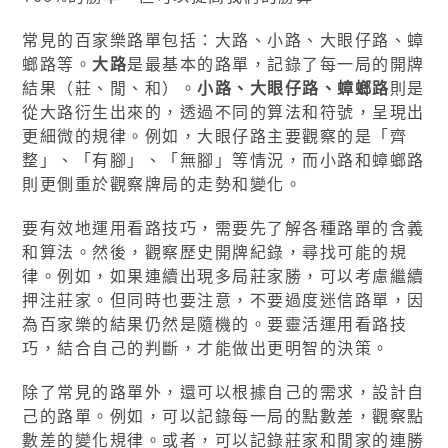
常見的百家樂路單包括：大路、小路、大眼仔路、蟑
螂路等。
大路
是最基本的路單，記錄了每一局的開牌
結果（莊、閒、和）。
小路、大眼仔路、蟑螂路
則是
從大路衍生出來的，透過不同的算法和符號，呈現出
更細微的規律。例如，大眼仔路主要觀察的是「齊
整」、「有腳」、「無腳」等情況，而小路和蟑螂路
則更側重於觀察牌局的走勢和變化。
要有效地運用看路技巧，需要先了解各種路單的含義
和算法。然後，觀察歷史開牌紀錄，尋找可能的規
律。例如，如果連續出現多局莊家勝，可以考慮繼續
押注莊家。但同時也要注意，不要過度迷信路單，因
為百家樂的結果仍然是隨機的。要靈活運用看路技
巧，結合自己的判斷，才能做出更明智的決策。
除了常見的路單外，還可以根據自己的需求，設計自
己的路單。例如，可以記錄每一局的點數差，觀察點
數差的變化規律。或者，可以記錄莊家和閒家的連勝