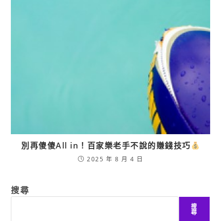
別再傻傻All in！百家樂老手不說的賺錢技巧
2025 年 8 月 4 日
搜尋
搜
尋