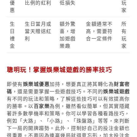
優
比例的紅利
低損失
玩
惠
家
生
生日當月或
額外驚
金額通常不
所
日
當天贈送紅
喜，增
高，需要符
有
禮
利
加遊戲
合一定條件
玩
金
樂趣
家
聰明玩！掌握娛樂城遊戲的勝率技巧
即使有
娛樂城優惠
加持，想要真正將其轉化為
財富密
碼
，還是需要掌握一些遊戲技巧。不同的
娛樂城遊戲
有不同的玩法和策略，了解這些技巧可以有效提高你
的勝率。以
百家樂
為例，雖然看似簡單，但其實隱藏
著許多數學機率和策略。你可以學習各種看路技巧，
例如「大路」、「小路」、「珠盤路」等等，來判斷
下一局的開牌趨勢。此外，控制好自己的投注金額也
很重要。不要因為連贏幾局就得意忘形，加大投注金