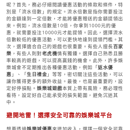
呢？首先，務必仔細閱讀優惠活動的條款和條件，特
別是「流水倍數」的規定。流水倍數是指你需要投注
的金額達到一定倍數，才能將優惠贈送的金額提領出
來。例如，流水倍數是10倍，你拿到1000元的優
惠，就需要投注10000元才能提領。因此，選擇流水
倍數較低的優惠活動，可以更快地達到提領門檻。其
次，選擇適合自己的遊戲也很重要。有些人擅長
百家
樂
，有些人則對
老虎機
情有獨鍾。選擇自己熟悉且勝
率較高的遊戲，可以提高贏錢的機會。此外，許多娛
樂城會不定期推出各種優惠活動，例如「
返水優
惠
」、「
生日禮金
」等等，密切關注這些活動，可以
讓你獲得更多的額外收益。最後，也是最重要的，設
定好停損點。
娛樂城遊戲
本質上帶有風險，務必理性
看待，設定好自己能承受的損失範圍，避免沉迷其
中。
避開地雷！選擇安全可靠的娛樂城平台
想要透過
娛樂城優惠
來增加收入，選擇一個安全可靠