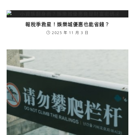
報稅季救星！娛樂城優惠也能省錢？
2025 年 11 月 3 日