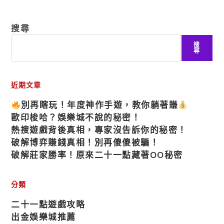
搜尋
搜
尋
近期文章
別再瞎玩！年度神作手遊，教你躺著賺
歐印梭哈？娛樂城不說的秘密！
熱搜遊戲背後真相，專家沒告訴你的秘密！
破解博弈賺錢真相！別再傻傻被騙！
破解莊家勝率！原來二十一點藏著OO秘密
分類
二十一點遊戲攻略
出金娛樂城推薦