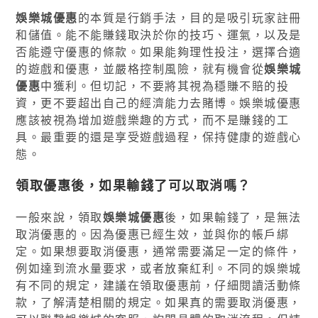
娛樂城優惠
的本質是行銷手法，目的是吸引玩家註冊
和儲值。能不能賺錢取決於你的技巧、運氣，以及是
否能遵守優惠的條款。如果能夠理性投注，選擇合適
的遊戲和優惠，並嚴格控制風險，就有機會從
娛樂城
優惠
中獲利。但切記，不要將其視為穩賺不賠的投
資，更不要超出自己的經濟能力去賭博。娛樂城優惠
應該被視為增加遊戲樂趣的方式，而不是賺錢的工
具。最重要的還是享受遊戲過程，保持健康的遊戲心
態。
領取優惠後，如果輸錢了可以取消嗎？
一般來說，領取
娛樂城優惠
後，如果輸錢了，是無法
取消優惠的。因為優惠已經生效，並與你的帳戶綁
定。如果想要取消優惠，通常需要滿足一定的條件，
例如達到流水量要求，或者放棄紅利。不同的娛樂城
有不同的規定，建議在領取優惠前，仔細閱讀活動條
款，了解清楚相關的規定。如果真的需要取消優惠，