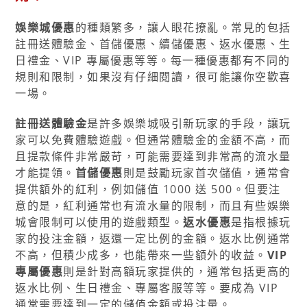
娛樂城優惠
的種類繁多，讓人眼花撩亂。常見的包括
註冊送體驗金、首儲優惠、續儲優惠、返水優惠、生
日禮金、VIP 專屬優惠等等。每一種優惠都有不同的
規則和限制，如果沒有仔細閱讀，很可能讓你空歡喜
一場。
註冊送體驗金
是許多娛樂城吸引新玩家的手段，讓玩
家可以免費體驗遊戲。但通常體驗金的金額不高，而
且提款條件非常嚴苛，可能需要達到非常高的流水量
才能提領。
首儲優惠
則是鼓勵玩家首次儲值，通常會
提供額外的紅利，例如儲值 1000 送 500。但要注
意的是，紅利通常也有流水量的限制，而且有些娛樂
城會限制可以使用的遊戲類型。
返水優惠
是指根據玩
家的投注金額，返還一定比例的金額。返水比例通常
不高，但積少成多，也能帶來一些額外的收益。
VIP
專屬優惠
則是針對高額玩家提供的，通常包括更高的
返水比例、生日禮金、專屬客服等等。要成為 VIP
通常需要達到一定的儲值金額或投注量。