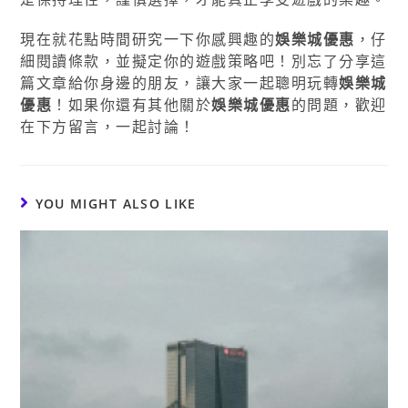
現在就花點時間研究一下你感興趣的
娛樂城優惠
，仔
細閱讀條款，並擬定你的遊戲策略吧！別忘了分享這
篇文章給你身邊的朋友，讓大家一起聰明玩轉
娛樂城
優惠
！如果你還有其他關於
娛樂城優惠
的問題，歡迎
在下方留言，一起討論！
YOU MIGHT ALSO LIKE