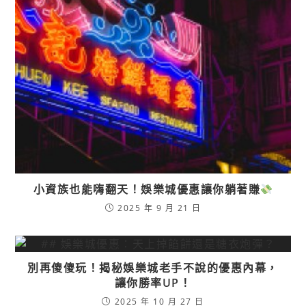
小資族也能嗨翻天！娛樂城優惠讓你躺著賺
2025 年 9 月 21 日
別再傻傻玩！揭秘娛樂城老手不說的優惠內幕，
讓你勝率UP！
2025 年 10 月 27 日