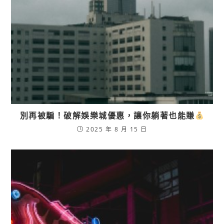
別再被騙！破解娛樂城優惠，讓你躺著也能賺
2025 年 8 月 15 日