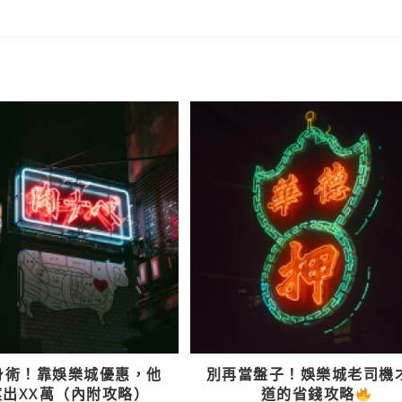
身術！靠娛樂城優惠，他
別再當盤子！娛樂城老司機
滾出XX萬（內附攻略）
道的省錢攻略