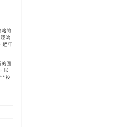
忽略的
*經濟
，近年
越的團
，以
**投