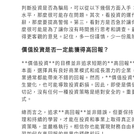
判斷投資是否為騙局，可以從以下幾個方面入手：
水平，那麼很可能存在問題。其次，看投資的運
辭，那麼要提高警惕。第三，看對方是否急於讓
麼很可能是為了讓你沒有時間進行思考和調查。
得更客觀的意見。記住，多一份謹慎，少一份風
價值投資是否一定能獲得高回報？
**價值投資**的目標並非追求短期的**高回報
本面，選擇具有良好商業模式和成長潛力的企業
業通常都能帶來不錯的回報。然而，**價值投資
生變化，也可能導致投資虧損。因此，即使是價
切記，沒有任何一種投資策略是絕對安全的。重
式。
總而言之，追求**高回報**並非錯誤，但要保
理和持續的學習，才能在投資和事業上取得真正
資策略，並嚴格執行。相信你也能實現財務自由
習如何在高回報的世界中穩健前行！