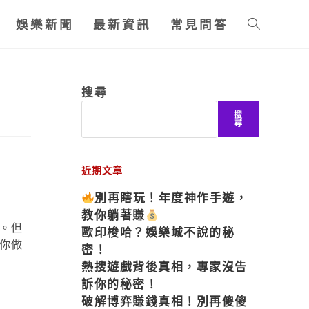
娛樂新聞
最新資訊
常見問答
搜尋
搜
尋
近期文章
別再瞎玩！年度神作手遊，
教你躺著賺
。但
歐印梭哈？娛樂城不說的秘
你做
密！
熱搜遊戲背後真相，專家沒告
訴你的秘密！
破解博弈賺錢真相！別再傻傻