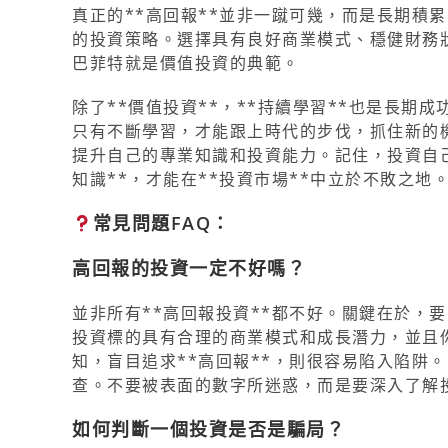
真正的**高回報**並非一蹴可幾，而是長期積
的投資策略。選擇具有良好商業模式、穩健財務
巴菲特就是價值投資的典範。
除了**價值投資**，**持續學習**也是長
只有不斷學習，才能跟上時代的步伐，抓住新的
提升自己的專業知識和投資能力。記住，投資自己
知識**，才能在**投資市場**中立於不敗之地
常見問題FAQ：
高回報的投資一定不好嗎？
並非所有**高回報投資**都不好。關鍵在於，
投資標的具有合理的商業模式和成長潛力，並且
知，盲目追求**高回報**，則很容易陷入陷阱
查。不要被表面的數字所迷惑，而是要深入了解
如何判斷一個投資是否是騙局？