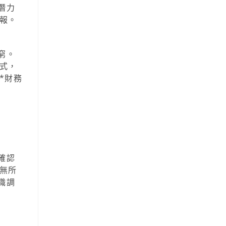
潛力
報。
窮。
式，
*財務
確認
無所
職調