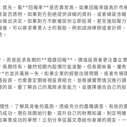
首先，看**回報率**是否異常高。如果回報率遠高於市
作是否透明。如果對方拒絕提供詳細的資料，或者總是含糊
你做出決定。如果對方不斷催促你立即投資，甚至施加壓力
最後，可以尋求專業人士的幫助，例如諮詢律師或會計師，
險。
**，而是追求長期的**穩健回報**。價值投資者更注重企
，長期持有。雖然短期內股價可能波動，但長期來看，優秀
**也並非萬無一失。如果企業的經營出現問題，或者市場
值投資，也需要定期檢視投資組合，並根據實際情況進行調
要的是，要了解自己的風險承受能力，並選擇適合自己的投
持理性，了解其背後的風險。透過充分的盡職調查、有效的
的成功。現在就開始行動，提升自己的財務知識，制定明確
和事業成功的夢想！立刻分享這篇文章給你身邊的朋友，一