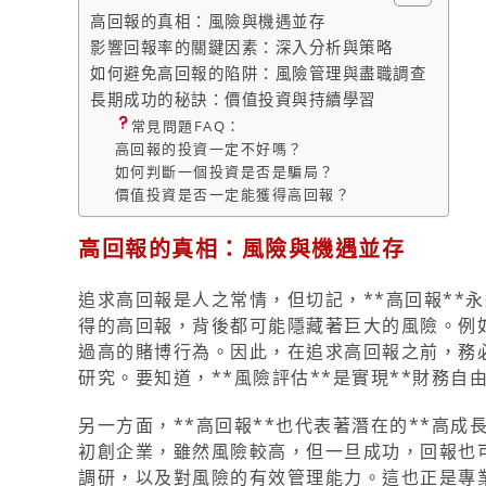
高回報的真相：風險與機遇並存
影響回報率的關鍵因素：深入分析與策略
如何避免高回報的陷阱：風險管理與盡職調查
長期成功的秘訣：價值投資與持續學習
常見問題FAQ：
高回報的投資一定不好嗎？
如何判斷一個投資是否是騙局？
價值投資是否一定能獲得高回報？
高回報的真相：風險與機遇並存
追求高回報是人之常情，但切記，**高回報**
得的高回報，背後都可能隱藏著巨大的風險。例
過高的賭博行為。因此，在追求高回報之前，務
研究。要知道，**風險評估**是實現**財務自
另一方面，**高回報**也代表著潛在的**高
初創企業，雖然風險較高，但一旦成功，回報也
調研，以及對風險的有效管理能力。這也正是專業