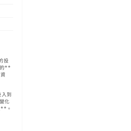
的投
的**
關資
投入到
變化
**。