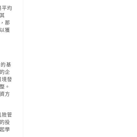
場平均
其
，那
以獲
業的基
的企
環境發
整。
資方
風險管
的投
起學