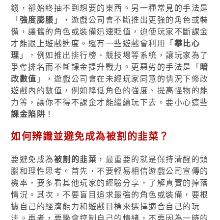
錢，卻始終抽不到想要的東西。另一種常見的手法是
「
強度膨脹
」，遊戲公司會不斷推出更強的角色或裝
備，讓舊的角色或裝備迅速貶值，迫使玩家不斷課金
才能跟上遊戲進度。還有一些遊戲會利用「
攀比心
理
」，例如推出排行榜、競技場等系統，讓玩家為了
爭奪排名而不斷課金提升戰力。更惡劣的手法是「
暗
改數值
」，遊戲公司會在未經玩家同意的情況下修改
遊戲內的數值，例如降低角色的強度、提高怪物的能
力等，讓你不得不課金才能繼續玩下去。要小心這些
課金陷阱
！
如何辨識並避免成為被割的韭菜？
要避免成為
被割的韭菜
，最重要的就是保持清醒的頭
腦和理性思考。首先，不要輕易相信遊戲公司宣傳的
機率，要多看其他玩家的經驗分享，了解真實的掉落
情況。其次，不要盲目追求最強的角色或裝備，要根
據自己的經濟能力和遊戲目標來選擇適合自己的玩
法。再者，要學會控制自己的情緒，不要因為一時的