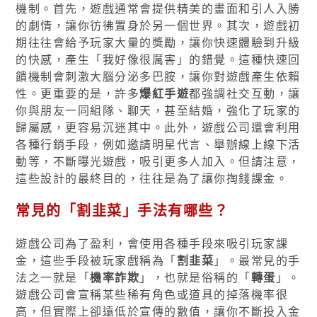
機制。首先，遊戲通常會提供精美的畫面和引人入勝
的劇情，讓你彷彿置身於另一個世界。其次，遊戲初
期往往會給予玩家大量的獎勵，讓你快速體驗到升級
的快感，產生「我好像很厲害」的錯覺。這種快速回
饋機制會刺激大腦分泌多巴胺，讓你對遊戲產生依賴
性。更重要的是，許多
爆紅手遊
都強調社交互動，讓
你與朋友一同組隊、聊天，甚至結婚，強化了玩家的
歸屬感，更容易沉迷其中。此外，遊戲公司還會利用
各種行銷手段，例如邀請明星代言、舉辦線上線下活
動等，不斷曝光遊戲，吸引更多人加入。但請注意，
這些設計的最終目的，往往是為了讓你掏錢課金。
常見的「割韭菜」手法有哪些？
遊戲公司為了盈利，會使用各種手段來吸引玩家課
金，這些手段被玩家戲稱為「
割韭菜
」。最常見的手
法之一就是「
機率詐欺
」，也就是俗稱的「
轉蛋
」。
遊戲公司會宣稱某些稀有角色或道具的掉落機率很
高，但實際上卻遠低於宣傳的數值，讓你不斷投入金