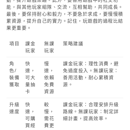
動，提升遊戲樂趣。此外，要善用遊戲中的社交功
能，與其他玩家組隊、交流，互相幫助，共同成長。
最後，要保持耐心和毅力，不要急於求成，要慢慢積
累資源，提升自己的實力。記住，玩遊戲的過程比結
果更重要。
項目
課金
無課
策略建議
玩家
玩家
角
快
慢
課金玩家：理性消費，避
色/
速，
速，
免過度投入。無課玩家：
裝備
可大
依賴
善用活動，耐心累積資
獲取
量抽
免費
源。
卡
資源
升級
快
較
課金玩家：合理安排升級
速度
速，
慢，
路線。無課玩家：制定詳
可購
需花
細計畫，提高效率。
買經
費更