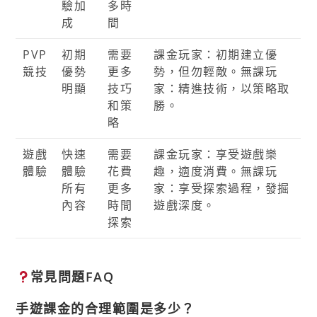
驗加
多時
成
間
PVP
初期
需要
課金玩家：初期建立優
競技
優勢
更多
勢，但勿輕敵。無課玩
明顯
技巧
家：精進技術，以策略取
和策
勝。
略
遊戲
快速
需要
課金玩家：享受遊戲樂
體驗
體驗
花費
趣，適度消費。無課玩
所有
更多
家：享受探索過程，發掘
內容
時間
遊戲深度。
探索
常見問題FAQ
手遊課金的合理範圍是多少？