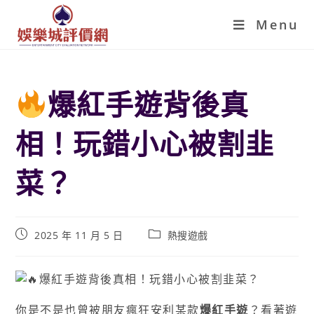
Menu
爆紅手遊背後真
相！玩錯小心被割韭
菜？
2025 年 11 月 5 日
熱搜遊戲
你是不是也曾被朋友瘋狂安利某款
爆紅手遊
？看著遊