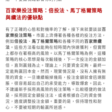
百家樂投注策略：倍投法、馬丁格爾策略
與纜法的優缺點
有了正確的心態和對機率的了解，接下來就要談談
百
家樂投注策略
。市面上流傳著各種各樣的投注方法，
例如
倍投法
、
馬丁格爾策略
和各種不同的
百家樂纜
法
。這些方法看似能夠在短時間內快速獲利，但實際
上都存在著極高的風險。以馬丁格爾策略為例，這種
策略的核心思想是每次輸錢後，下一次投注的金額加
倍，直到贏錢為止。理論上，只要資金足夠，最終一
定能夠贏回本金。然而，現實情況是，沒有人擁有無
限的資金，一旦連續輸掉幾局，投注金額就會迅速膨
脹，很容易超出自己的承受能力，導致爆倉。因此，
不建議新手採用高風險的投注策略。比較穩健的做法
是，採用固定金額投注法，或者根據自己的資金情
況，適度調整投注金額。重要的是，保持理性和耐
心，不要被短期的輸贏所迷惑。