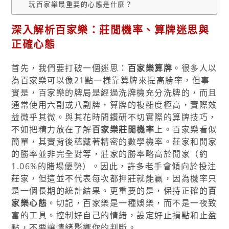
玩百家樂最重要的心態是什麼？
深入解析百家樂：莊閒機率、算牌迷思與
正確心態
首先，我們要打破一個迷思：
百家樂算牌
。很多人以
為百家樂可以像21點一樣靠算牌來提高勝率，但事
實是，百家樂的牌局是經過洗牌機充分洗牌的，而且
通常使用六副或八副牌，算牌的複雜度極高，實際效
益微乎其微。與其花時間鑽研不切實際的算牌技巧，
不如把精力放在了解
百家樂莊閒機率
上。百家樂看似
簡單，其實背後蘊藏著精密的數學機率。莊家和閒家
的勝率並非完全對等，莊家的勝率略高於閒家（約
1.06%的賭場優勢）。因此，許多老手會傾向於投注
莊家，但這並不代表每次都押莊就能贏，因為機率只
是一個長期的統計結果。更重要的是，保持正確的
百
家樂心態
。切記，百家樂是一種娛樂，而不是一夜致
富的工具。控制好自己的情緒，設定好止損點和止盈
點，不要讓情緒影響你的判斷。