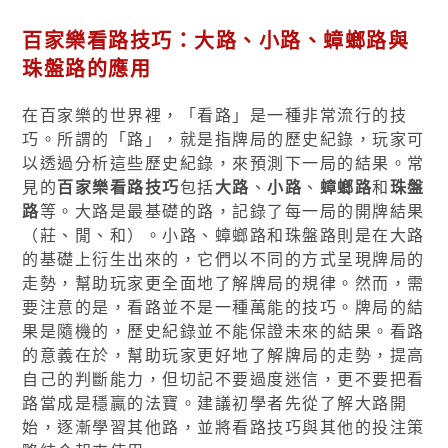
百家樂看路技巧：大路、小路、蟑螂路與
珠盤路的應用
在百家樂的世界裡，「看路」是一種非常流行的技
巧。所謂的「路」，就是指牌局的歷史紀錄，玩家可
以透過分析這些歷史紀錄，來預測下一局的結果。常
見的
百家樂看路技巧
包括
大路
、
小路
、
蟑螂路
和
珠盤
路
等。大路是最基礎的路，記錄了每一局的開牌結果
（莊、閒、和）。小路、蟑螂路和珠盤路則是在大路
的基礎上衍生出來的，它們以不同的方式呈現牌局的
走勢，幫助玩家更全面地了解牌局的規律。然而，需
要注意的是，看路並不是一種萬能的技巧。牌局的結
果是隨機的，歷史紀錄並不能保證未來的結果。看路
的意義在於，幫助玩家更好地了解牌局的走勢，提高
自己的判斷能力，但切記不要過度迷信，更不要把看
路當成是穩贏的法寶。建議初學者先從了解大路開
始，逐漸學習其他路，並將看路技巧與其他的投注策