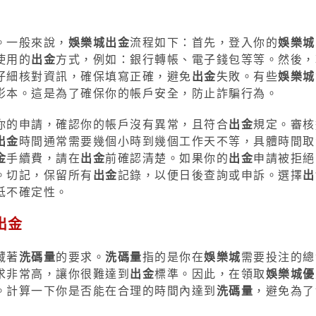
。一般來說，
娛樂城出金
流程如下：首先，登入你的
娛樂城
使用的
出金
方式，例如：銀行轉帳、電子錢包等等。然後，
仔細核對資訊，確保填寫正確，避免
出金
失敗。有些
娛樂城
影本。這是為了確保你的帳戶安全，防止詐騙行為。
你的申請，確認你的帳戶沒有異常，且符合
出金
規定。審核
出金
時間通常需要幾個小時到幾個工作天不等，具體時間取
金
手續費，請在
出金
前確認清楚。如果你的
出金
申請被拒絕
。切記，保留所有
出金
記錄，以便日後查詢或申訴。選擇
出
低不確定性。
出金
藏著
洗碼量
的要求。
洗碼量
指的是你在
娛樂城
需要投注的總
求非常高，讓你很難達到
出金
標準。因此，在領取
娛樂城優
。計算一下你是否能在合理的時間內達到
洗碼量
，避免為了