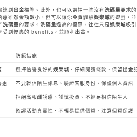
易達到
出金
標準。此外，也可以選擇一些沒有
洗碼量
要求的
優惠雖然金額較小，但可以讓你免費體驗
娛樂城
的遊戲，並
了
洗碼量
的要求。
洗碼量
過高的優惠，往往只是
娛樂城
吸引
到優惠的 benefits，並順利
出金
。
防範措施
護
選擇信譽良好的
娛樂城
、仔細閱讀條款、保留
出金
優惠
不要輕信陌生訊息、驗證客服身份、保護個人資訊
拒絕高報酬誘惑、謹慎投資、不輕易相信陌生人
確認活動真實性、不輕易提供個資、注意個資保護