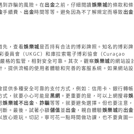
遇到詐騙的風險。在
出金
之前，仔細閱讀
娛樂城
的條款和條
金
手續費、
出金
時間等等。避免因為不了解規定而導致
出金
首先，查看
娛樂城
是否持有合法的博彩牌照。知名的博彩牌
委員會（UKGC）和庫拉索電子博彩協會（Curaçao
嚴格的監管，相對安全可靠。其次，觀察
娛樂城
的網站設
計，提供流暢的使用者體驗和完善的客服系統。如果網站設
會提供多種安全可靠的支付方式，例如：信用卡、銀行轉帳
方式，就要小心可能是
黑網
。更重要的是，可以上網搜尋
娛
怨
娛樂城不出金
、
詐騙
等等，就要避免選擇。但也要注意，
判斷。最後，試著小額
儲值
並
出金
，親自體驗
娛樂城
的
出金
以放心遊玩。切記，寧可花一點時間做功課，也不要貪圖一