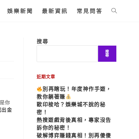
娛樂新聞
最新資訊
常見問答
搜尋
搜
尋
近期文章
別再瞎玩！年度神作手遊，
教你躺著賺
是你
歐印梭哈？娛樂城不說的秘
城出金
密！
熱搜遊戲背後真相，專家沒告
訴你的秘密！
破解博弈賺錢真相！別再傻傻