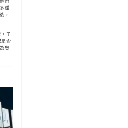
他們
多種
後，
款，了
城
是否
為您