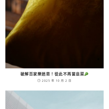
破解百家樂迷思！從此不再當韭菜
2025 年 10 月 2 日