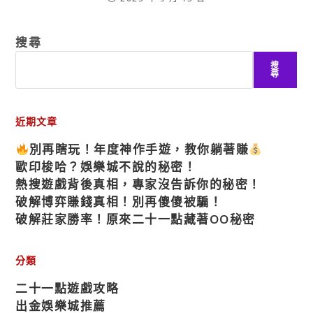
搜尋
搜
尋
近期文章
別再瞎玩！年度神作手遊，教你躺著賺
歐印梭哈？娛樂城不說的秘密！
熱搜遊戲背後真相，專家沒告訴你的秘密！
破解博弈賺錢真相！別再傻傻被騙！
破解莊家勝率！原來二十一點藏著OO秘密
分類
二十一點遊戲攻略
出金娛樂城推薦