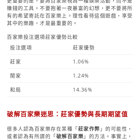
更重要的是，要將百家樂視為一種娛樂活動，而不是
賺錢的工具。不要抱著一夜暴富的幻想，更不要將所
有的希望寄託在百家樂上。理性看待這個遊戲，享受
其中的樂趣，才是最重要的。
百家樂投注選項莊家優勢比較
投注選項
莊家優勢
莊家
1.06%
閒家
1.24%
和局
14.36%
破解百家樂迷思：莊家優勢與長期期望值
很多人認為百家樂存在某種「
莊家作弊
」的可能性，
或者認為有所謂的「
破解百家樂
」的方法。事實上，