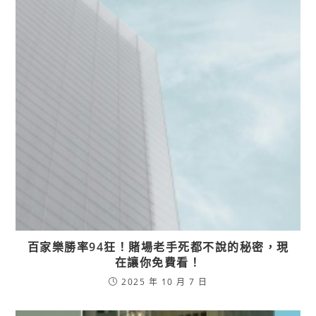
百家樂勝率94狂！賭場老手死都不說的秘密，現
在讓你免費看！
2025 年 10 月 7 日