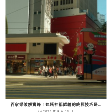
百家樂破解實錄！連賭神都認輸的終極技巧是…
2025 年 9 月 13 日