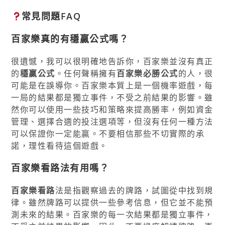
常見問題FAQ
百家樂真的有穩贏公式嗎？
很遺憾，我可以很明確地告訴你，百家樂並沒有真正
的
穩贏公式
。任何聲稱擁有
百家樂必勝公式
的人，很
可能是在誤導你。百家樂本質上是一個機率遊戲，每
一局的結果都是獨立事件，不受之前結果的影響。雖
然你可以使用一些技巧和策略來提高勝率，例如資金
管理、選擇合適的投注選項等，但沒有任何一種方法
可以保證你一定能贏。不要相信那些不切實際的承
諾，理性看待這個遊戲。
百家樂看路法有用嗎？
百家樂看路
法是指觀察過去的牌路，試圖從中找到規
律。雖然牌路可以提供一些參考信息，但它並不能預
測未來的結果。百家樂的每一次結果都是獨立事件，