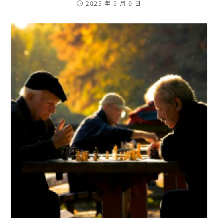
2025 年 9 月 9 日