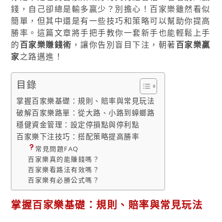
錢，自己卻總是輸多贏少？別擔心！百家樂雖然看似
簡單，但其中還是有一些技巧和策略可以幫助你提高
勝率。這篇文章將手把手教你一套新手也能輕鬆上手
的
百家樂賺錢術
，讓你告別盲目下注，朝著
百家樂贏
家
之路邁進！
目錄
掌握百家樂基礎：規則、賠率與常見玩法
破解百家樂路單：從大路、小路到蟑螂路
穩健資金管理：設定停損點與停利點
百家樂下注技巧：搭配策略提高勝率
常見問題FAQ
百家樂真的能賺錢嗎？
百家樂看路法有效嗎？
百家樂有必勝公式嗎？
掌握百家樂基礎：規則、賠率與常見玩法