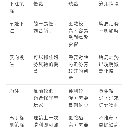
下注策
優點
缺點
適用情境
略
單邊下
簡單易懂，
風險較
牌局走勢
注
適合新手
高，容易
不明顯時
受到連敗
影響
反向投
可以抓住趨
需要對牌
牌局走勢
注
勢反轉的機
局走勢有
出現明顯
會
較好的判
變化時
斷
均注
風險較低，
獲利較
資金較
適合保守型
慢，需要
少，追求
玩家
長期耐心
穩健獲利
馬丁格
理論上一次
風險極
不推薦，
爾策略
勝利即可彌
高，需要
風險過高