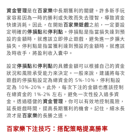
資金管理
是在
百家樂
中長期獲利的關鍵。許多新手玩
家容易因為一時的勝利或失敗而失去理智，導致資金
快速消耗。因此，在開始
百家樂遊戲
之前，一定要設
定明確的
停損點
和
停利點
。停損點是指當損失達到預
設的金額時，就應該立即停止遊戲，避免進一步擴大
損失。停利點是指當獲利達到預設的金額時，就應該
及時收手，將盈利收入囊中。
設定
停損點
和
停利點
的具體金額可以根據自己的資金
狀況和風險承受能力來決定。一般來說，建議將每次
遊戲的停損點設定為總資金的 5%-10%，停利點設
定為 10%-20%。此外，每次下注的金額也應該控制
在總資金的 1%-2% 左右，避免一次性投入過多資
金。透過穩健的
資金管理
，你可以有效地控制風險，
延長遊戲時間，提高長期獲利的機會。記住，細水長
流才是
百家樂
的長勝之道。
百家樂下注技巧：搭配策略提高勝率