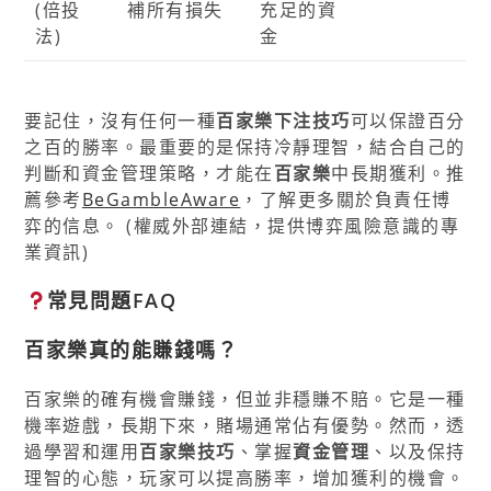
(倍投
補所有損失
充足的資
法)
金
要記住，沒有任何一種
百家樂下注技巧
可以保證百分
之百的勝率。最重要的是保持冷靜理智，結合自己的
判斷和資金管理策略，才能在
百家樂
中長期獲利。推
薦參考
BeGambleAware
，了解更多關於負責任博
弈的信息。 (權威外部連結，提供博弈風險意識的專
業資訊)
常見問題FAQ
百家樂真的能賺錢嗎？
百家樂的確有機會賺錢，但並非穩賺不賠。它是一種
機率遊戲，長期下來，賭場通常佔有優勢。然而，透
過學習和運用
百家樂技巧
、掌握
資金管理
、以及保持
理智的心態，玩家可以提高勝率，增加獲利的機會。