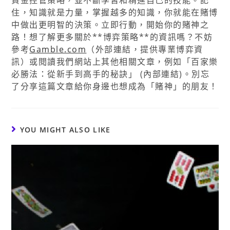
住，知識就是力量，掌握越多的知識，你就能在賭博
中做出更明智的決策。立即行動，開始你的賭神之
路！想了解更多關於**博弈策略**的資訊嗎？不妨
參考
Gamble.com
（外部連結，提供專業博弈資
訊）或閱讀我們網站上其他相關文章，例如「百家樂
必勝法：從新手到高手的秘訣」 (內部連結)。別忘
了分享這篇文章給你身邊也想成為「賭神」的朋友！
YOU MIGHT ALSO LIKE