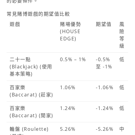
的必要條件。
常見賭博遊戲的期望值比較
遊戲
賭場優勢
期望值
風
(HOUSE
險
EDGE)
等
級
二十一點
0.5% – 1%
-0.5%
低
(Blackjack) (使用
至 -1%
基本策略)
百家樂
1.06%
-1.06%
低
(Baccarat) (莊家)
百家樂
1.24%
-1.24%
低
(Baccarat) (閒家)
輪盤 (Roulette)
5.26%
-5.26%
中