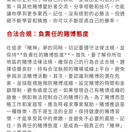
策。與其他賭博愛好者交流，分享經驗和技巧，也能
讓你學到更多東西。記住，沒有絕對的必勝法，但通
過不斷學習和精進，你可以不斷提高自己的勝率。
合法合規：負責任的賭博態度
在追求「賭神」夢的同時，切記要遵守法律法規，並
保持**負責任的賭博態度**。首先，要了解你所在
地區的賭博法律法規，確保自己的行為合法合規。選
擇信譽良好、持有合法執照的賭場或線上平台，避免
參與非法賭博活動。其次，要認識到賭博的潛在危
害，並採取措施預防賭博成癮。設定賭博的時間和金
額限制，避免過度沉迷。如果發現自己有賭博成癮的
跡象，例如無法控制自己的賭博行為、為了賭博而忽
略工作和家庭等，應及時尋求專業幫助。賭博應該是
一種娛樂，而不是生活的全部。保持健康的賭博習
慣，才能享受其中的樂趣，並避免不必要的風險。記
住，負責任的賭博態度，是成為一個真正的「賭神」