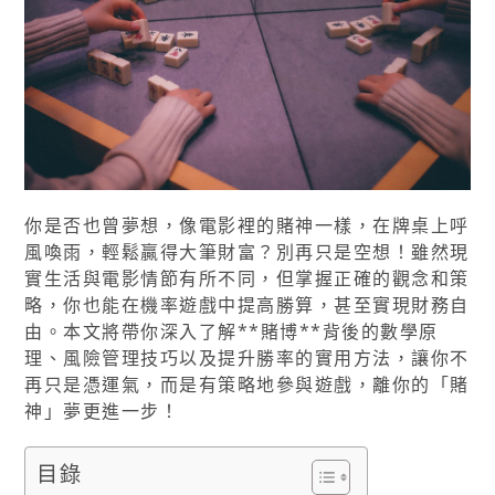
你是否也曾夢想，像電影裡的賭神一樣，在牌桌上呼
風喚雨，輕鬆贏得大筆財富？別再只是空想！雖然現
實生活與電影情節有所不同，但掌握正確的觀念和策
略，你也能在機率遊戲中提高勝算，甚至實現財務自
由。本文將帶你深入了解**賭博**背後的數學原
理、風險管理技巧以及提升勝率的實用方法，讓你不
再只是憑運氣，而是有策略地參與遊戲，離你的「賭
神」夢更進一步！
目錄