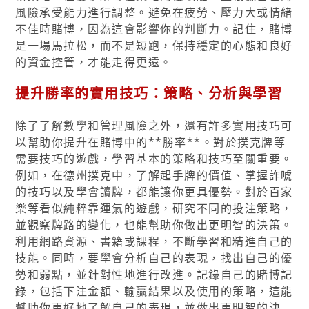
風險承受能力進行調整。避免在疲勞、壓力大或情緒
不佳時賭博，因為這會影響你的判斷力。記住，賭博
是一場馬拉松，而不是短跑，保持穩定的心態和良好
的資金控管，才能走得更遠。
提升勝率的實用技巧：策略、分析與學習
除了了解數學和管理風險之外，還有許多實用技巧可
以幫助你提升在賭博中的**勝率**。對於撲克牌等
需要技巧的遊戲，學習基本的策略和技巧至關重要。
例如，在德州撲克中，了解起手牌的價值、掌握詐唬
的技巧以及學會讀牌，都能讓你更具優勢。對於百家
樂等看似純粹靠運氣的遊戲，研究不同的投注策略，
並觀察牌路的變化，也能幫助你做出更明智的決策。
利用網路資源、書籍或課程，不斷學習和精進自己的
技能。同時，要學會分析自己的表現，找出自己的優
勢和弱點，並針對性地進行改進。記錄自己的賭博記
錄，包括下注金額、輸贏結果以及使用的策略，這能
幫助你更好地了解自己的表現，並做出更明智的決