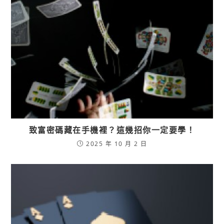
致富密碼藏在手機裡？這幾招你一定要學！
2025 年 10 月 2 日