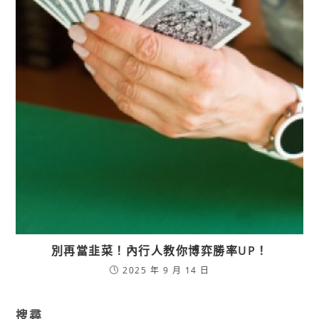
別再當韭菜！內行人教你博弈勝率UP！
2025 年 9 月 14 日
搜尋