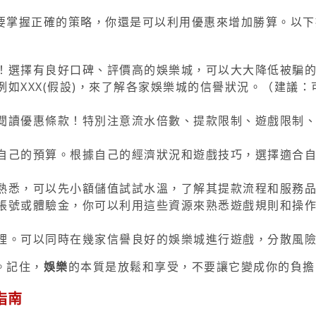
要掌握正確的策略，你還是可以利用優惠來增加勝算。以下
！選擇有良好口碑、評價高的娛樂城，可以大大降低被騙
例如XXX(假設)，來了解各家娛樂城的信譽狀況。（建議：
閱讀優惠條款！特別注意流水倍數、提款限制、遊戲限制
自己的預算。根據自己的經濟狀況和遊戲技巧，選擇適合
熟悉，可以先小額儲值試試水溫，了解其提款流程和服務
帳號或體驗金，你可以利用這些資源來熟悉遊戲規則和操
裡。可以同時在幾家信譽良好的娛樂城進行遊戲，分散風
。記住，
娛樂
的本質是放鬆和享受，不要讓它變成你的負擔
指南