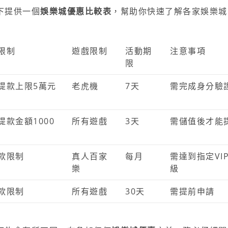
下提供一個
娛樂城優惠比較表
，幫助你快速了解各家娛樂城
限制
遊戲限制
活動期
注意事項
限
提款上限5萬元
老虎機
7天
需完成身分驗
提款金額1000
所有遊戲
3天
需儲值後才能
款限制
真人百家
每月
需達到指定VI
樂
級
款限制
所有遊戲
30天
需提前申請