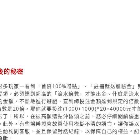
後的秘密
很多玩家一看到「首儲100%贈點」、「註冊就送體驗金」
提領，必須達到超高的「流水倍數」才能出金。什麼是流水
的金額，不斷地進行遊戲，直到總投注金額達到規定的倍數
是20倍，那你就要投注(1000+1000)*20=40000元才
去了！所以，在被高額贈點沖昏頭之前，務必仔細閱讀優惠
。此外，有些娛樂城會故意使用模糊不清的語言，讓你誤以
主動詢問客服，並且保留對話紀錄，以保障自己的權益。記
陷阱
！