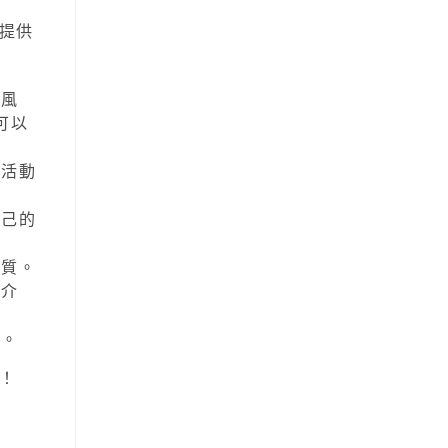
提供
的風
可以
、活動
自己的
品質。
作介
險。
！