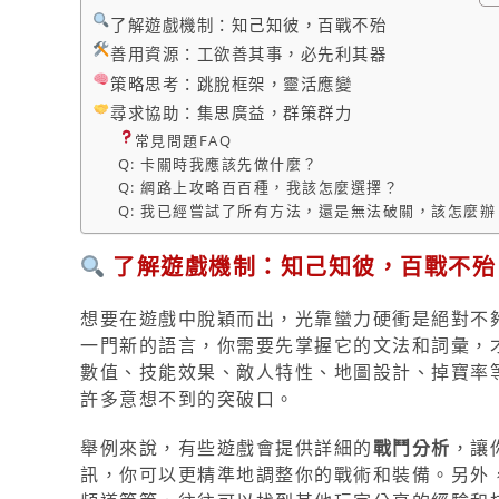
了解遊戲機制：知己知彼，百戰不殆
善用資源：工欲善其事，必先利其器
策略思考：跳脫框架，靈活應變
尋求協助：集思廣益，群策群力
常見問題FAQ
Q: 卡關時我應該先做什麼？
Q: 網路上攻略百百種，我該怎麼選擇？
Q: 我已經嘗試了所有方法，還是無法破關，該怎麼辦
了解遊戲機制：知己知彼，百戰不殆
想要在遊戲中脫穎而出，光靠蠻力硬衝是絕對不
一門新的語言，你需要先掌握它的文法和詞彙，
數值、技能效果、敵人特性、地圖設計、掉寶率
許多意想不到的突破口。
舉例來說，有些遊戲會提供詳細的
戰鬥分析
，讓
訊，你可以更精準地調整你的戰術和裝備。另外，