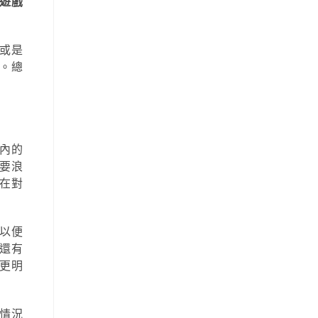
遊戲
或是
。總
內的
要浪
在對
以便
還有
更明
情況