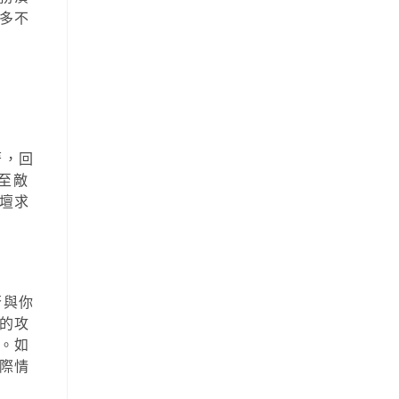
多不
著，回
至敵
壇求
否與你
的攻
。如
際情