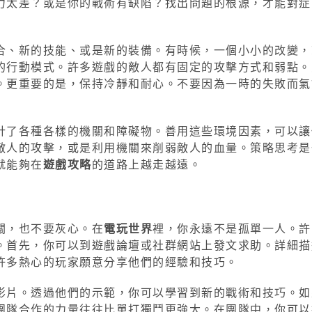
力太差？或是你的戰術有缺陷？找出問題的根源，才能對症
合、新的技能、或是新的裝備。有時候，一個小小的改變，
的行動模式。許多遊戲的敵人都有固定的攻擊方式和弱點。
。更重要的是，保持冷靜和耐心。不要因為一時的失敗而氣
計了各種各樣的機關和障礙物。善用這些環境因素，可以讓
敵人的攻擊，或是利用機關來削弱敵人的血量。策略思考是
就能夠在
遊戲攻略
的道路上越走越遠。
關，也不要灰心。在
電玩世界
裡，你永遠不是孤單一人。許
。首先，你可以到遊戲論壇或社群網站上發文求助。詳細描
許多熱心的玩家願意分享他們的經驗和技巧。
影片。透過他們的示範，你可以學習到新的戰術和技巧。如
團隊合作的力量往往比單打獨鬥更強大。在團隊中，你可以