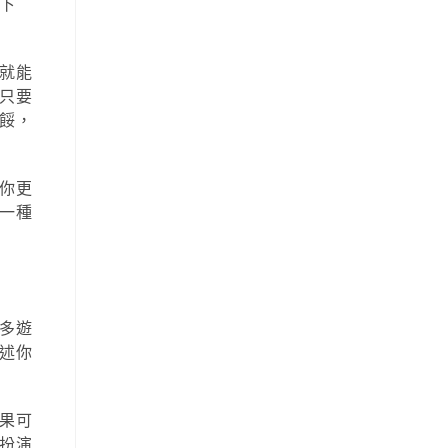
下
就能
只要
餒，
你更
一種
多遊
述你
果可
扮演