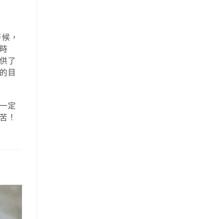
時候，
時
供了
的目
一定
苦！