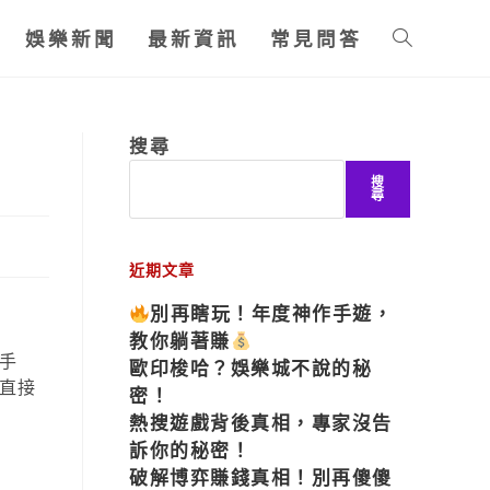
娛樂新聞
最新資訊
常見問答
搜尋
搜
尋
近期文章
別再瞎玩！年度神作手遊，
教你躺著賺
手
歐印梭哈？娛樂城不說的秘
直接
密！
熱搜遊戲背後真相，專家沒告
訴你的秘密！
破解博弈賺錢真相！別再傻傻