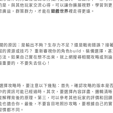
的是，與其他玩家交流心得，可以讓你擴展視野，學習到更
思廣益，群策群力，才能在
遊戲世界
裡走得更遠。
卡關的原因：是輸出不夠？生存力不足？還是戰術錯誤？接
的資源或技巧？ 重新審視你的角色build、裝備選擇，甚
方法。如果自己實在想不出來，就上網搜尋相關攻略或到論
最重要的，不要失去信心！
。選擇攻略時，要注意以下幾點：首先，確認攻略的版本是
中的資訊可能已經過時。其次，要選擇內容詳盡、邏輯清晰
並解釋背後的原理。第三，可以參考其他玩家的評價和回饋
能也適合你。最後，不要盲目地照抄攻略，要根據自己的實
習慣都不同。