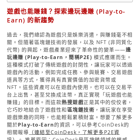
遊戲也能賺錢？探索邊玩邊賺 (Play-to-
Earn) 的新趨勢
過去，我們總認為遊戲只是娛樂消遣，與賺錢毫不相
關。但隨著區塊鏈技術的發展，以及 NFT (非同質化
代幣) 的興起，遊戲產業迎來了革命性的變革——
邊
玩邊賺 (Play-to-Earn，簡稱P2E)
模式應運而生。
這種模式打破了傳統遊戲的封閉性，讓玩家可以透過
遊戲內的活動，例如完成任務、參與競賽、交易遊戲
道具等方式，獲得具有真實價值的加密貨幣或
NFT。這些資產可以在遊戲內使用，也可以在交易平
台上出售，甚至兌換成法幣，真正實現「玩遊戲也能
賺錢」的目標。而這款
熱搜遊戲
正是其中的佼佼者，
它巧妙地結合了遊戲性和
區塊鏈技術
，讓玩家在享受
遊戲樂趣的同時，也能輕鬆累積財富。想要了解更多
關於
Play-to-Earn
的資訊，可以參考CoinDesk的
相關報導
（連結至CoinDesk，了解更多P2E資
訊）
。 推薦原因：CoinDesk是區塊鏈領域的權威