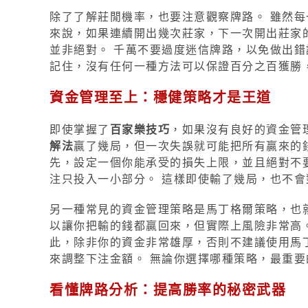
除了了解莊閒機率，也要注意觀察牌路。 雖然每
來說，如果連續開出幾次莊家，下一次開出莊家
並非絕對。 千萬不要過度迷信牌路，以免做出錯
記住，沒有任何一種方法可以保證百分之百獲勝
資金管理至上：穩健策略才是王道
即使掌握了
百家樂技巧
，如果沒有良好的資金管
解法
贏了幾局，但一次失誤就可能把所有贏來的錢
先，設定一個你能承受的損失上限，並且絕對不
注只投入一小部分。 這樣即使輸了幾局，也不
另一種常見的資金管理策略是馬丁格爾策略，也
以讓你把輸的錢都贏回來，但實際上風險非常高。
此，除非你的資金非常雄厚，否則不建議使用馬
來調整下注金額。 無論你選擇哪種策略，最重
看懂牌路分析：提高勝率的秘密武器