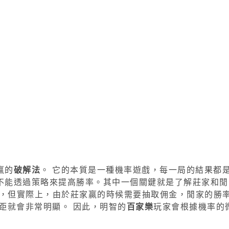
贏的
破解法
。 它的本質是一種機率遊戲，每一局的結果都
不能透過策略來提高勝率。其中一個關鍵就是了解莊家和閒
%，但實際上，由於莊家贏的時候需要抽取佣金，閒家的勝
距就會非常明顯。 因此，明智的
百家樂
玩家會根據機率的