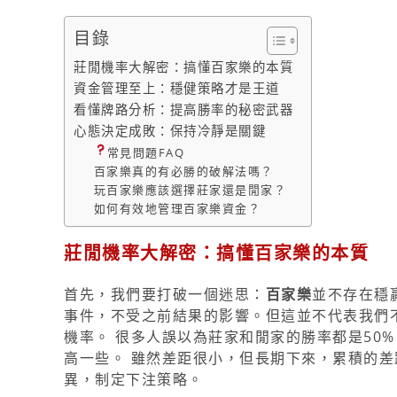
目錄
莊閒機率大解密：搞懂百家樂的本質
資金管理至上：穩健策略才是王道
看懂牌路分析：提高勝率的秘密武器
心態決定成敗：保持冷靜是關鍵
常見問題FAQ
百家樂真的有必勝的破解法嗎？
玩百家樂應該選擇莊家還是閒家？
如何有效地管理百家樂資金？
莊閒機率大解密：搞懂百家樂的本質
首先，我們要打破一個迷思：
百家樂
並不存在穩
事件，不受之前結果的影響。但這並不代表我們
機率。 很多人誤以為莊家和閒家的勝率都是50
高一些。 雖然差距很小，但長期下來，累積的差
異，制定下注策略。