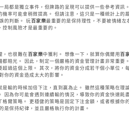
一局都是獨立事件，但牌路的呈現可以提供一些參考資訊。
的機率可能會稍微提高。 但請注意，這只是一種統計上的
誤的判斷。 玩
百家樂
最重要的是保持理性，不要被情緒左
，控制風險才是最重要的。
理，也很難在
百家樂
中獲利。 想像一下，就算你偶爾用
百
都賠光。 因此，制定一個嚴格的資金管理計畫非常重要。
要超過這個上限。 其次，將你的資金分成若干個小單位，
會對你的資金造成太大的影響。
就是輸的時候加倍下注，直到贏為止。 雖然這種策略在理
 因為你可能會遇到連續輸的情況，導致你的資金快速耗盡
丁格爾策略。 更穩健的策略是固定下注金額，或者根據你
要的是保持紀律，並且嚴格執行你的計畫。