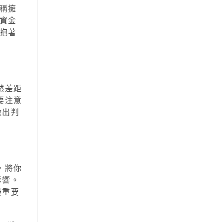
稱擁
資金
抱著
然差距
要注意
做出判
，將你
影響。
最重要