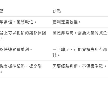
點
缺點
單易懂，風險較低。
獲利速度較慢。
論上可以把輸的錢都贏回
風險非常高，需要大量的資金
。
以快速累積獲利。
一旦輸了，可能會損失所有贏
錢。
機會抓準趨勢，提高勝
需要經驗判斷，不保證準確。
。