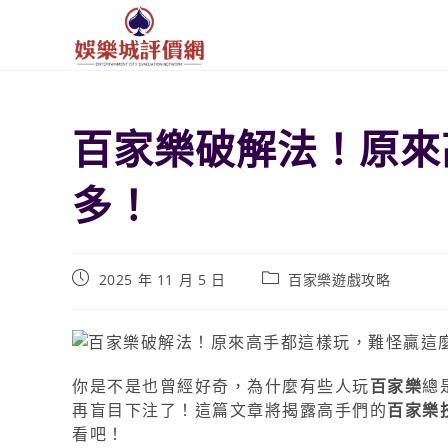
百家樂破解法！原來
多！
2025 年 11 月 5 日
百家樂遊戲攻略
你是不是也曾經好奇，為什麼有些人玩
百家樂
總
再盲目下注了！這篇文章將揭露高手們的
百家樂
看吧！