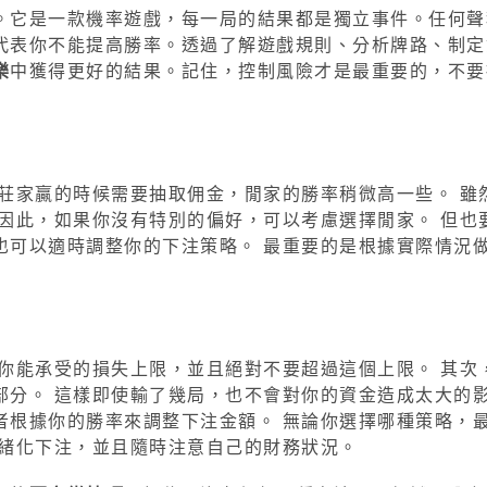
。它是一款機率遊戲，每一局的結果都是獨立事件。任何聲
代表你不能提高勝率。透過了解遊戲規則、分析牌路、制定
樂
中獲得更好的結果。記住，控制風險才是最重要的，不要
莊家贏的時候需要抽取佣金，閒家的勝率稍微高一些。 雖
因此，如果你沒有特別的偏好，可以考慮選擇閒家。 但也
也可以適時調整你的下注策略。 最重要的是根據實際情況
個你能承受的損失上限，並且絕對不要超過這個上限。 其次
部分。 這樣即使輸了幾局，也不會對你的資金造成太大的
者根據你的勝率來調整下注金額。 無論你選擇哪種策略，
情緒化下注，並且隨時注意自己的財務狀況。