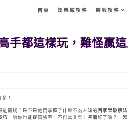
首頁
娛樂城攻略
遊戲攻略
高手都這樣玩，難怪贏這
是能贏錢？是不是他們掌握了什麼不為人知的
百家樂破解法
技巧
，讓你也能提高勝率，不再當韭菜！準備好了嗎？一起