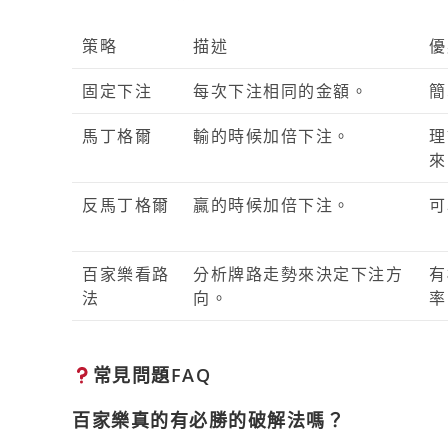
策略
描述
優
固定下注
每次下注相同的金額。
簡
馬丁格爾
輸的時候加倍下注。
理
來
反馬丁格爾
贏的時候加倍下注。
可
百家樂看路
分析牌路走勢來決定下注方
有
法
向。
率
常見問題FAQ
百家樂真的有必勝的破解法嗎？