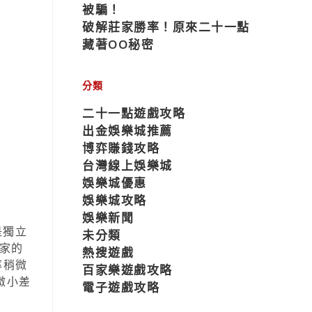
被騙！
破解莊家勝率！原來二十一點
藏著OO秘密
分類
二十一點遊戲攻略
出金娛樂城推薦
博弈賺錢攻略
台灣線上娛樂城
娛樂城優惠
娛樂城攻略
娛樂新聞
是獨立
未分類
家的
熱搜遊戲
率稍微
百家樂遊戲攻略
微小差
電子遊戲攻略