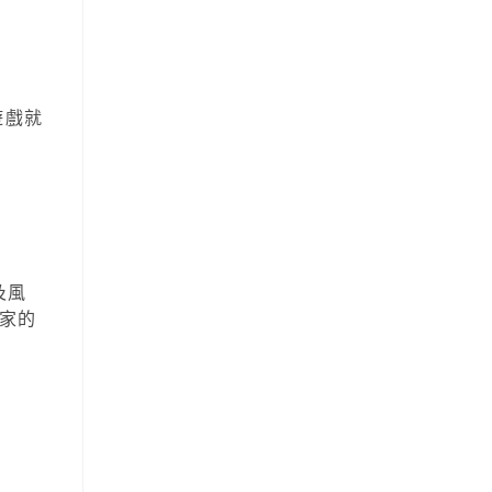
遊戲就
及風
家的