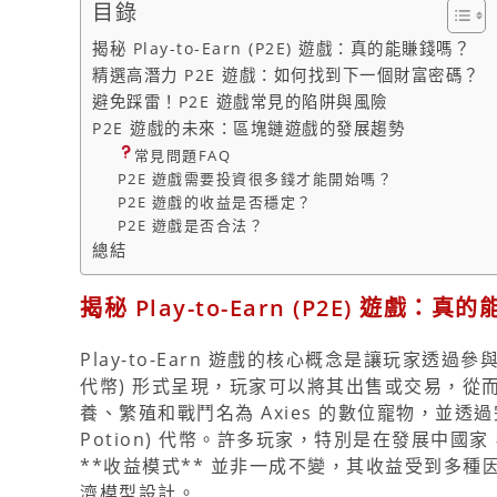
目錄
揭秘 Play-to-Earn (P2E) 遊戲：真的能賺錢嗎？
精選高潛力 P2E 遊戲：如何找到下一個財富密碼？
避免踩雷！P2E 遊戲常見的陷阱與風險
P2E 遊戲的未來：區塊鏈遊戲的發展趨勢
常見問題FAQ
P2E 遊戲需要投資很多錢才能開始嗎？
P2E 遊戲的收益是否穩定？
P2E 遊戲是否合法？
總結
揭秘 Play-to-Earn (P2E) 遊戲：
Play-to-Earn 遊戲的核心概念是讓玩家透
代幣) 形式呈現，玩家可以將其出售或交易，從而賺取
養、繁殖和戰鬥名為 Axies 的數位寵物，並透過完成任
Potion) 代幣。許多玩家，特別是在發展中國家，確
**收益模式** 並非一成不變，其收益受到多
濟模型設計。