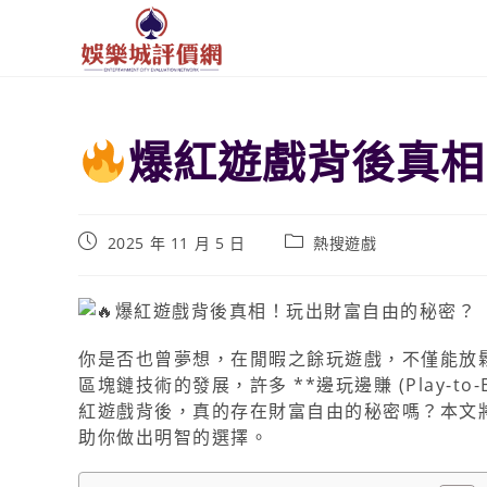
爆紅遊戲背後真相
2025 年 11 月 5 日
熱搜遊戲
你是否也曾夢想，在閒暇之餘玩遊戲，不僅能放
區塊鏈技術的發展，許多 **邊玩邊賺 (Play-to
紅遊戲背後，真的存在財富自由的秘密嗎？本文將
助你做出明智的選擇。