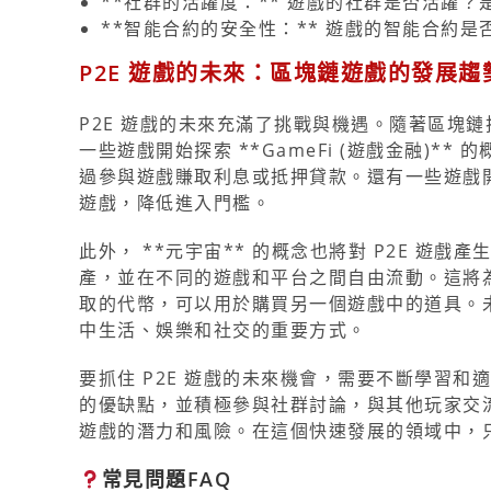
**社群的活躍度：** 遊戲的社群是否活躍
**智能合約的安全性：** 遊戲的智能合約是
P2E 遊戲的未來：區塊鏈遊戲的發展趨
P2E 遊戲的未來充滿了挑戰與機遇。隨著區塊
一些遊戲開始探索 **GameFi (遊戲金融)**
過參與遊戲賺取利息或抵押貸款。還有一些遊戲開始採
遊戲，降低進入門檻。
此外， **元宇宙** 的概念也將對 P2E 
產，並在不同的遊戲和平台之間自由流動。這將為
取的代幣，可以用於購買另一個遊戲中的道具。未
中生活、娛樂和社交的重要方式。
要抓住 P2E 遊戲的未來機會，需要不斷學習和
的優缺點，並積極參與社群討論，與其他玩家交流
遊戲的潛力和風險。在這個快速發展的領域中，
常見問題FAQ