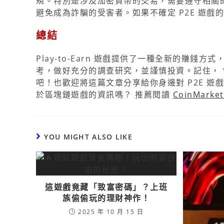
規。特別是涉及加密貨幣的交易，需要遵守相關
避免成為詐騙的受害者。如果不確定 P2E 遊
總結
Play-to-Earn 遊戲提供了一種全新的賺
考，做好充分的調查研究，並謹慎投資。記住， *
吧！也歡迎將這篇文章分享給你身邊對 P2E 
於區塊鏈遊戲的資訊嗎？ 推薦閱讀
CoinMarket
YOU MIGHT ALSO LIKE
這遊戲竟藏「致富密碼」？上班
族偷偷玩的理財神作！
2025 年 10 月 15 日