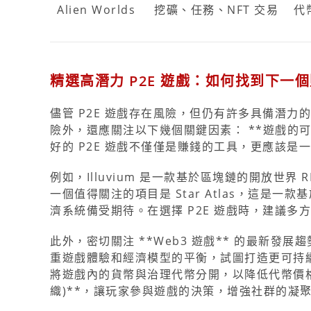
Alien Worlds
挖礦、任務、NFT 交易
代
精選高潛力 P2E 遊戲：如何找到下一
儘管 P2E 遊戲存在風險，但仍有許多具備潛力
險外，還應關注以下幾個關鍵因素： **遊戲的可玩
好的 P2E 遊戲不僅僅是賺錢的工具，更應該
例如，Illuvium 是一款基於區塊鏈的開放世
一個值得關注的項目是 Star Atlas，這是一
濟系統備受期待。在選擇 P2E 遊戲時，建議
此外，密切關注 **Web3 遊戲** 的最新發
重遊戲體驗和經濟模型的平衡，試圖打造更可持續的
將遊戲內的貨幣與治理代幣分開，以降低代幣價格波
織)**，讓玩家參與遊戲的決策，增強社群的凝