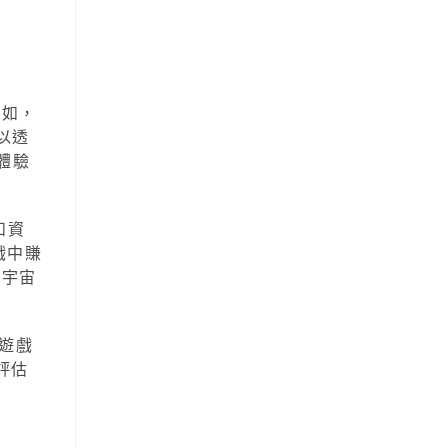
例如，
可以透
體驗
和資
戲中賺
元宇宙
 遊戲
評估