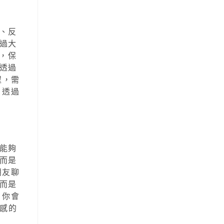
、反
過大
，保
透過
程，需
 透過
能夠
而是
朋友聊
而是
。你會
折感的