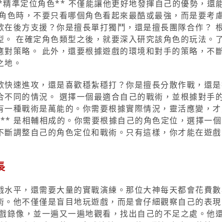
*精準定位角色** 不僅能讓他更好地發揮自己的優勢，還
擇角色時，不要只看哪個角色看起來最酷或最強，而是要考
歡在後方支援？你是擅長單打獨鬥，還是擅長團隊合作？ 
型。 在確定角色類型之後，就要深入研究該角色的玩法。
應對策略。 此外，還要根據遊戲的環境和對手的策略，不
之地。
歡快速進攻，還是喜歡穩紮穩打？你是擅長分散作戰，還是
合不同的情況。 選擇一個最適合自己的戰術，並根據對手
有一種戰術是萬能的。你需要根據實際情況，靈活應變，才
擇** 是相輔相成的。你需要根據自己的角色定位，選擇一
不斷調整自己的角色定位和戰術。只有這樣，你才能在遊戲
長
戲水平，還需要大量的實戰演練。那位大神每天都會花費數
術。他不僅僅是盲目地玩遊戲，而是會仔細觀察自己的表現
遊戲錄像，並一遍又一遍地觀看，找出自己的不足之處。他