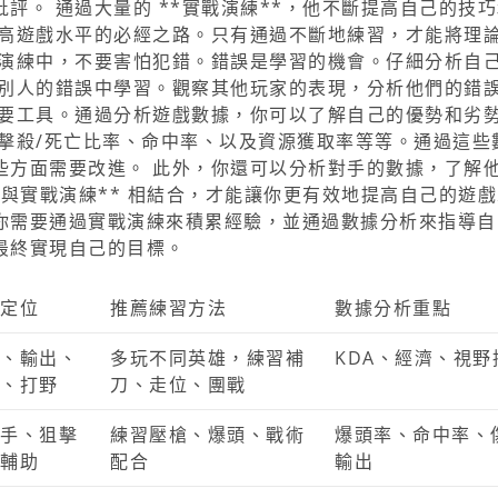
評。 通過大量的 **實戰演練**，他不斷提高自己的技
提高遊戲水平的必經之路。只有通過不斷地練習，才能將理
戰演練中，不要害怕犯錯。錯誤是學習的機會。仔細分析自
從別人的錯誤中學習。觀察其他玩家的表現，分析他們的錯
重要工具。通過分析遊戲數據，你可以了解自己的優勢和劣
擊殺/死亡比率、命中率、以及資源獲取率等等。通過這些
些方面需要改進。 此外，你還可以分析對手的數據，了解
析與實戰演練** 相結合，才能讓你更有效地提高自己的遊
你需要通過實戰演練來積累經驗，並通過數據分析來指導自
最終實現自己的目標。
定位
推薦練習方法
數據分析重點
、輸出、
多玩不同英雄，練習補
KDA、經濟、視野
、打野
刀、走位、團戰
手、狙擊
練習壓槍、爆頭、戰術
爆頭率、命中率、
輔助
配合
輸出