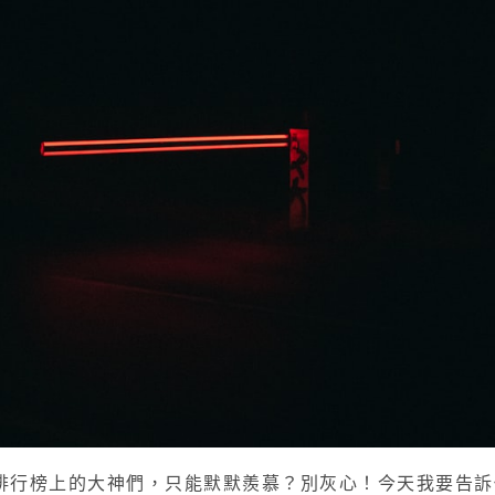
排行榜上的大神們，只能默默羨慕？別灰心！今天我要告訴