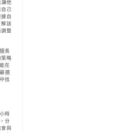
能讓他
慮自己
根據自
了解該
斷調整
擅長
的策略
能在
個最適
中找
小時
，分
還會與