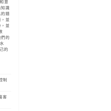
巧和意
論知識
己的錯
誤，並
勢，並
數
他們的
戲水
己的
控制
傷害