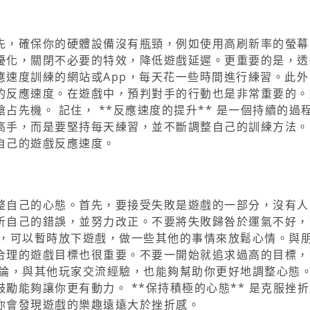
先，確保你的硬體設備沒有瓶頸，例如使用高刷新率的螢幕
優化，關閉不必要的特效，降低遊戲延遲。更重要的是，透
應速度訓練的網站或App，每天花一些時間進行練習。此外
的反應速度。在遊戲中，預判對手的行動也是非常重要的。
先機。 記住， **反應速度的提升** 是一個持續的過
高手，而是要堅持每天練習，並不斷調整自己的訓練方法。
自己的遊戲反應速度。
整自己的心態。首先，要接受失敗是遊戲的一部分，沒有人
析自己的錯誤，並努力改正。不要將失敗歸咎於運氣不好，
大，可以暫時放下遊戲，做一些其他的事情來放鬆心情。與
合理的遊戲目標也很重要。不要一開始就追求過高的目標，
討論，與其他玩家交流經驗，也能夠幫助你更好地調整心態
勵能夠讓你更有動力。 **保持積極的心態** 是克服挫
你會發現遊戲的樂趣遠遠大於挫折感。