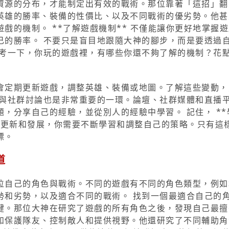
資源的分布，才能制定出有效的戰術。那位靠著「這招」翻
英雄的勝率、裝備的性價比、以及不同戰術的優劣勢。他甚
戲的機制。 **了解遊戲機制** 不僅能讓你更好地掌握
己的勝率。 不要只是盲目地跟隨大神的腳步，而是要透過
思考一下，你玩的遊戲裡，有哪些你還不夠了解的機制？花
會定期更新遊戲，調整英雄、裝備或地圖。了解這些變動，
參與社群討論也是非常重要的一環。論壇、社群媒體和直播
，分享自己的經驗，並從別人的經驗中學習。 記住， **
的更新和發展，你需要不斷學習和調整自己的策略。只有這
標。
道
位自己的角色與戰術。不同的遊戲有不同的角色類型，例如
勢和劣勢，以及適合不同的戰術。 找到一個最適合自己的
鍵。那位大神在研究了遊戲的所有角色之後，發現自己最擅
如保護隊友、控制敵人和提供視野。他還研究了不同輔助角