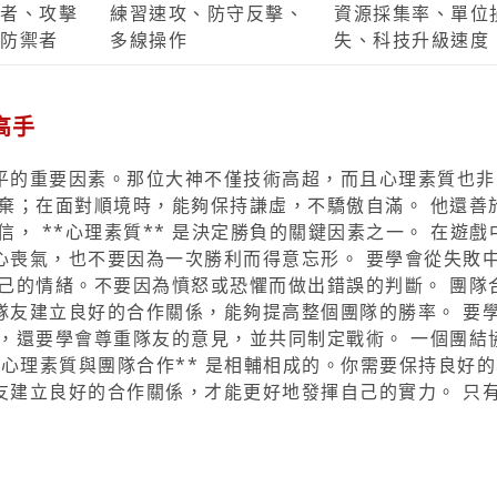
者、攻擊
練習速攻、防守反擊、
資源採集率、單位
防禦者
多線操作
失、科技升級速度
高手
平的重要因素。那位大神不僅技術高超，而且心理素質也非
棄；在面對順境時，能夠保持謙虛，不驕傲自滿。 他還善
， **心理素質** 是決定勝負的關鍵因素之一。 在遊戲
心喪氣，也不要因為一次勝利而得意忘形。 要學會從失敗
己的情緒。不要因為憤怒或恐懼而做出錯誤的判斷。 團隊
隊友建立良好的合作關係，能夠提高整個團隊的勝率。 要
，還要學會尊重隊友的意見，並共同制定戰術。 一個團結
*心理素質與團隊合作** 是相輔相成的。你需要保持良好
友建立良好的合作關係，才能更好地發揮自己的實力。 只