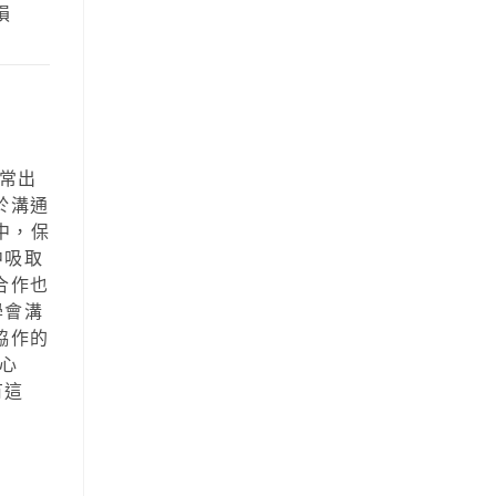
損
常出
於溝通
中，保
中吸取
合作也
學會溝
協作的
的心
有這