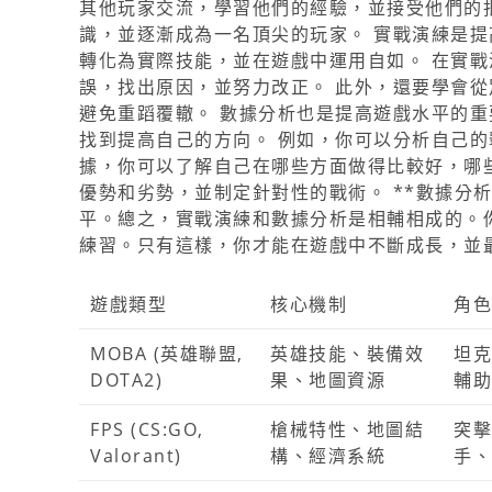
其他玩家交流，學習他們的經驗，並接受他們的批
識，並逐漸成為一名頂尖的玩家。 實戰演練是
轉化為實際技能，並在遊戲中運用自如。 在實
誤，找出原因，並努力改正。 此外，還要學會
避免重蹈覆轍。 數據分析也是提高遊戲水平的
找到提高自己的方向。 例如，你可以分析自己的
據，你可以了解自己在哪些方面做得比較好，哪
優勢和劣勢，並制定針對性的戰術。 **數據分
平。總之，實戰演練和數據分析是相輔相成的。
練習。只有這樣，你才能在遊戲中不斷成長，並
遊戲類型
核心機制
角色
MOBA (英雄聯盟,
英雄技能、裝備效
坦克
DOTA2)
果、地圖資源
輔助
FPS (CS:GO,
槍械特性、地圖結
突擊
Valorant)
構、經濟系統
手、