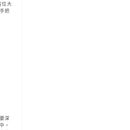
這位大
手把
要深
中，