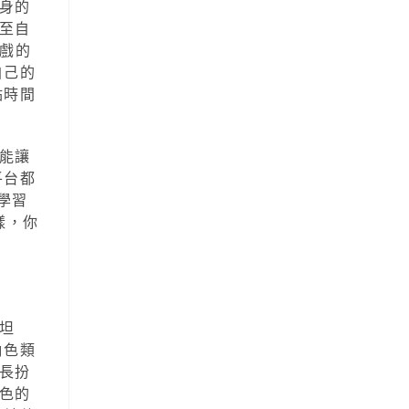
身的
至自
遊戲的
自己的
點時間
能讓
平台都
學習
樣，你
坦
角色類
長扮
色的