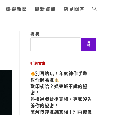
娛樂新聞
最新資訊
常見問答
搜尋
搜
尋
近期文章
別再瞎玩！年度神作手遊，
教你躺著賺
歐印梭哈？娛樂城不說的秘
密！
熱搜遊戲背後真相，專家沒告
訴你的秘密！
破解博弈賺錢真相！別再傻傻