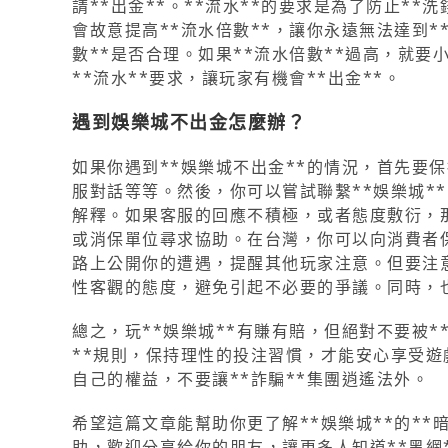
請**出金**。**流水**的要求是為了防止**
會故意提高**流水倍數**，讓你永遠無法達到*
數**是否合理。如果**流水倍數**過高，就要
**流水**要求，讓玩家有機會**出金**。
遇到娛樂城不出金怎麼辦？
如果你遇到**娛樂城不出金**的情況，首先要
服對話等等。然後，你可以嘗試聯繫**娛樂城*
解釋。如果客服的回應不積極，或者態度敷衍，那
或消保單位尋求協助。在台灣，你可以向消費者保
路上公開你的遭遇，提醒其他玩家注意。但要注
性客觀的態度，避免引起不必要的爭議。同時，
總之，玩**娛樂城**有賺有賠，但絕對不要被*
**規則，保持理性的投注習慣，才能安心享受遊
自己的權益，不要讓**詐騙**集團逍遙法外。
希望這篇文章能幫助你更了解**娛樂城**的**
助，歡迎分享給你的朋友，讓更多人知道**黑網