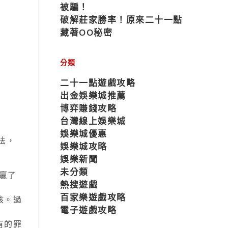
被騙！
破解莊家勝率！原來二十一點
藏著OO秘密
分類
二十一點遊戲攻略
出金娛樂城推薦
博弈賺錢攻略
台灣線上娛樂城
娛樂城優惠
法，
娛樂城攻略
娛樂新聞
未分類
如贏了
熱搜遊戲
百家樂遊戲攻略
核。過
電子遊戲攻略
有的罪