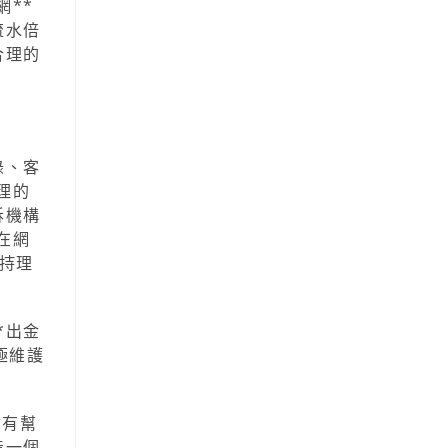
網**
流水倍
合理的
錄、客
理的
訴機構
在網
持理
*出金
極維護
你有幫
造一個