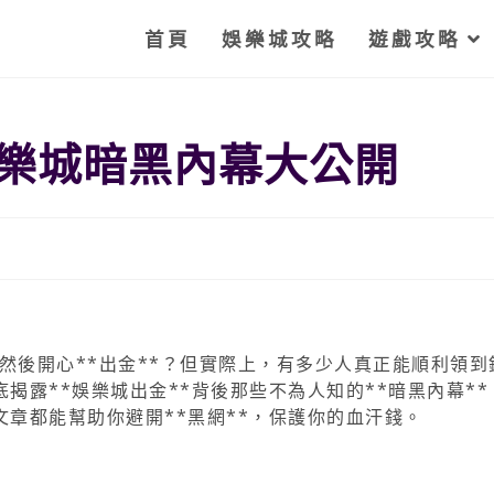
首頁
娛樂城攻略
遊戲攻略
樂城暗黑內幕大公開
，然後開心**出金**？但實際上，有多少人真正能順利領到
揭露**娛樂城出金**背後那些不為人知的**暗黑內幕**
章都能幫助你避開**黑網**，保護你的血汗錢。