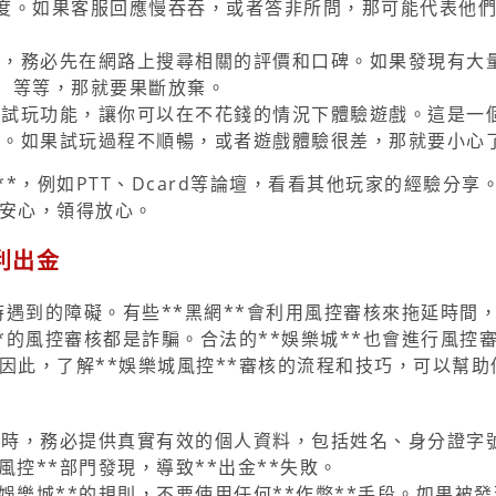
度。如果客服回應慢吞吞，或者答非所問，那可能代表他
之前，務必先在網路上搜尋相關的評價和口碑。如果發現有大
」等等，那就要果斷放棄。
免費試玩功能，讓你可以在不花錢的情況下體驗遊戲。這是一
度。如果試玩過程不順暢，或者遊戲體驗很差，那就要小心
*，例如PTT、Dcard等論壇，看看其他玩家的經驗分享
得安心，領得放心。
利出金
*時遇到的障礙。有些**黑網**會利用風控審核來拖延時間
**的風控審核都是詐騙。合法的**娛樂城**也會進行風控
。因此，了解**娛樂城風控**審核的流程和技巧，可以幫助
帳號時，務必提供真實有效的個人資料，包括姓名、身分證字
控**部門發現，導致**出金**失敗。
娛樂城**的規則，不要使用任何**作弊**手段。如果被發