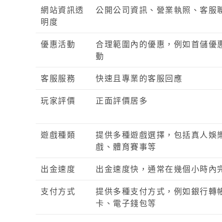
網站資訊透
公開公司資訊、營業執照、客服
明度
優惠活動
合理範圍內的優惠，例如首儲優
動
客服服務
快速且專業的客服回應
玩家評價
正面評價居多
遊戲種類
提供多種遊戲選擇，包括真人娛
戲、體育賽事等
出金速度
出金速度快，通常在幾個小時內
支付方式
提供多種支付方式，例如銀行轉
卡、電子錢包等