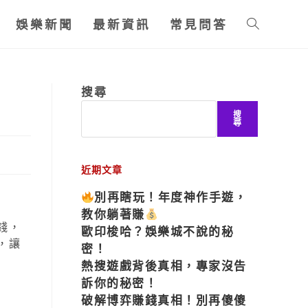
娛樂新聞
最新資訊
常見問答
搜尋
搜
尋
近期文章
別再瞎玩！年度神作手遊，
教你躺著賺
錢，
歐印梭哈？娛樂城不說的秘
，讓
密！
熱搜遊戲背後真相，專家沒告
訴你的秘密！
破解博弈賺錢真相！別再傻傻