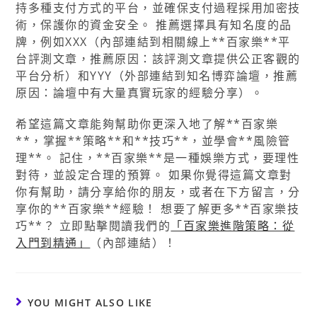
持多種支付方式的平台，並確保支付過程採用加密技
術，保護你的資金安全。 推薦選擇具有知名度的品
牌，例如XXX（內部連結到相關線上**百家樂**平
台評測文章，推薦原因：該評測文章提供公正客觀的
平台分析）和YYY（外部連結到知名博弈論壇，推薦
原因：論壇中有大量真實玩家的經驗分享）。
希望這篇文章能夠幫助你更深入地了解**百家樂
**，掌握**策略**和**技巧**，並學會**風險管
理**。 記住，**百家樂**是一種娛樂方式，要理性
對待，並設定合理的預算。 如果你覺得這篇文章對
你有幫助，請分享給你的朋友，或者在下方留言，分
享你的**百家樂**經驗！ 想要了解更多**百家樂技
巧**？ 立即點擊閱讀我們的
「百家樂進階策略：從
入門到精通」
（內部連結）！
YOU MIGHT ALSO LIKE