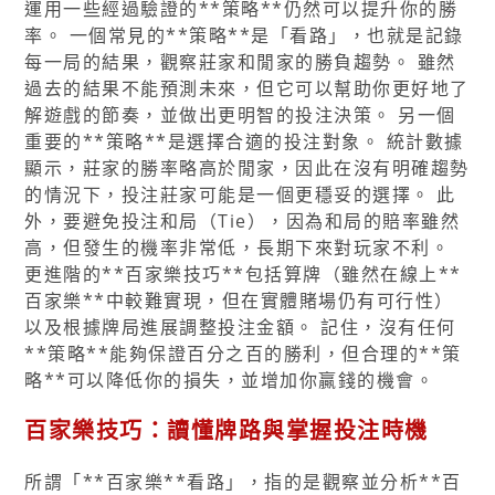
運用一些經過驗證的**策略**仍然可以提升你的勝
率。 一個常見的**策略**是「看路」，也就是記錄
每一局的結果，觀察莊家和閒家的勝負趨勢。 雖然
過去的結果不能預測未來，但它可以幫助你更好地了
解遊戲的節奏，並做出更明智的投注決策。 另一個
重要的**策略**是選擇合適的投注對象。 統計數據
顯示，莊家的勝率略高於閒家，因此在沒有明確趨勢
的情況下，投注莊家可能是一個更穩妥的選擇。 此
外，要避免投注和局（Tie），因為和局的賠率雖然
高，但發生的機率非常低，長期下來對玩家不利。
更進階的**百家樂技巧**包括算牌（雖然在線上**
百家樂**中較難實現，但在實體賭場仍有可行性）
以及根據牌局進展調整投注金額。 記住，沒有任何
**策略**能夠保證百分之百的勝利，但合理的**策
略**可以降低你的損失，並增加你贏錢的機會。
百家樂技巧：讀懂牌路與掌握投注時機
所謂「**百家樂**看路」，指的是觀察並分析**百