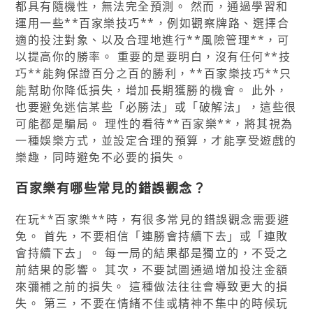
都具有隨機性，無法完全預測。 然而，通過學習和
運用一些**百家樂技巧**，例如觀察牌路、選擇合
適的投注對象、以及合理地進行**風險管理**，可
以提高你的勝率。 重要的是要明白，沒有任何**技
巧**能夠保證百分之百的勝利，**百家樂技巧**只
能幫助你降低損失，增加長期獲勝的機會。 此外，
也要避免迷信某些「必勝法」或「破解法」，這些很
可能都是騙局。 理性的看待**百家樂**，將其視為
一種娛樂方式，並設定合理的預算，才能享受遊戲的
樂趣，同時避免不必要的損失。
百家樂有哪些常見的錯誤觀念？
在玩**百家樂**時，有很多常見的錯誤觀念需要避
免。 首先，不要相信「連勝會持續下去」或「連敗
會持續下去」。 每一局的結果都是獨立的，不受之
前結果的影響。 其次，不要試圖通過增加投注金額
來彌補之前的損失。 這種做法往往會導致更大的損
失。 第三，不要在情緒不佳或精神不集中的時候玩