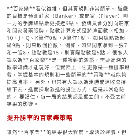
**百家樂**看似複雜，但其實規則非常簡單。 遊戲
的目標是預測莊家（Banker）或閒家（Player）哪
一方的手牌總點數更接近9點。 發牌員會分別向莊家
和閒家發兩張牌，點數計算方式是將牌面數字相加，
10、J、Q、K算作0點，A算作1點。 如果總點數超
過9點，則只取個位數。 例如，如果閒家拿到一張7
和一張8，總點數是15，則實際點數是5點。 很多人
誤以為**百家樂**是一種複雜的遊戲，需要高深的
數學知識才能玩好，但實際上，它更像是一種機率遊
戲，掌握基本的規則和一些簡單的**策略**就能夠
提高勝率。 另外，也常有人誤以為連勝或連敗會持
續下去，進而採取激進的投注方式，這是非常危險
的。 要記住，每一局的結果都是獨立的，不受之前
結果的影響。
提升勝率的百家樂策略
雖然**百家樂**的結果很大程度上取決於運氣，但