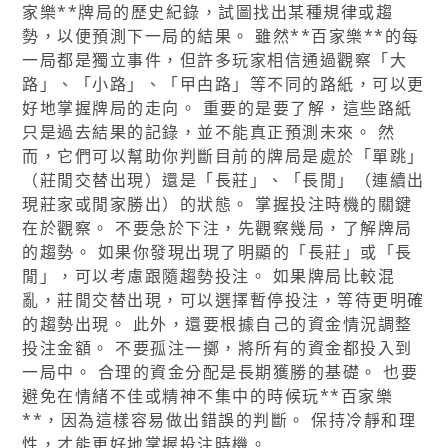
家樂**牌局的歷史紀錄，試圖找出某種規律或趨
勢，以便預測下一局的結果。 雖然**百家樂**的每
一局都是獨立事件，但許多玩家相信通過觀察「大
路」、「小路」、「曱甴路」等不同的路紙，可以更
好地掌握牌局的走向。 重要的是要了解，這些路紙
只是過去結果的記錄，並不能真正預測未來。 然
而，它們可以幫助你判斷目前的牌局是處於「單跳」
（莊閒交替出現）還是「長莊」、「長閒」（連續出
現莊家或閒家勝出）的狀態。 掌握投注時機的關鍵
在於觀察。 不要急於下注，先觀察幾局，了解牌局
的趨勢。 如果你發現出現了明顯的「長莊」或「長
閒」，可以考慮跟隨趨勢投注。 如果牌局比較混
亂，莊閒交替出現，可以選擇暫停投注，等待更明確
的趨勢出現。 此外，還要根據自己的資金情況調整
投注金額。 不要孤注一擲，將所有的資金都投入到
一局中。 合理的資金分配是長期獲勝的基礎。 也要
避免在情緒不佳或精神不集中的時候玩**百家樂
**，因為這樣容易做出錯誤的判斷。 保持冷靜和理
性，才能更好地掌握投注時機。