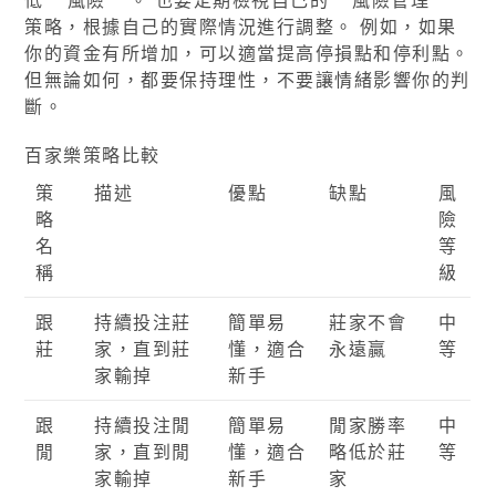
低**風險**。 也要定期檢視自己的**風險管理**
策略，根據自己的實際情況進行調整。 例如，如果
你的資金有所增加，可以適當提高停損點和停利點。
但無論如何，都要保持理性，不要讓情緒影響你的判
斷。
百家樂策略比較
策
描述
優點
缺點
風
略
險
名
等
稱
級
跟
持續投注莊
簡單易
莊家不會
中
莊
家，直到莊
懂，適合
永遠贏
等
家輸掉
新手
跟
持續投注閒
簡單易
閒家勝率
中
閒
家，直到閒
懂，適合
略低於莊
等
家輸掉
新手
家