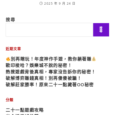
2025 年 9 月 24 日
搜尋
搜
尋
近期文章
別再瞎玩！年度神作手遊，教你躺著賺
歐印梭哈？娛樂城不說的秘密！
熱搜遊戲背後真相，專家沒告訴你的秘密！
破解博弈賺錢真相！別再傻傻被騙！
破解莊家勝率！原來二十一點藏著OO秘密
分類
二十一點遊戲攻略