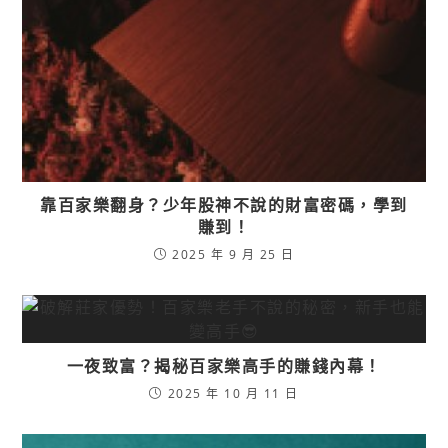
靠百家樂翻身？少年股神不說的財富密碼，學到
賺到！
2025 年 9 月 25 日
一夜致富？揭秘百家樂高手的賺錢內幕！
2025 年 10 月 11 日