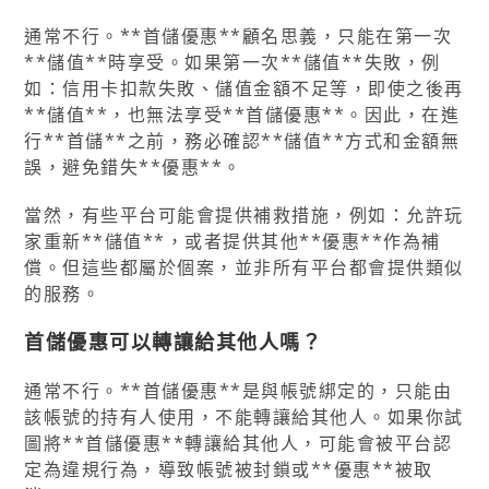
通常不行。**首儲優惠**顧名思義，只能在第一次
**儲值**時享受。如果第一次**儲值**失敗，例
如：信用卡扣款失敗、儲值金額不足等，即使之後再
**儲值**，也無法享受**首儲優惠**。因此，在進
行**首儲**之前，務必確認**儲值**方式和金額無
誤，避免錯失**優惠**。
當然，有些平台可能會提供補救措施，例如：允許玩
家重新**儲值**，或者提供其他**優惠**作為補
償。但這些都屬於個案，並非所有平台都會提供類似
的服務。
首儲優惠可以轉讓給其他人嗎？
通常不行。**首儲優惠**是與帳號綁定的，只能由
該帳號的持有人使用，不能轉讓給其他人。如果你試
圖將**首儲優惠**轉讓給其他人，可能會被平台認
定為違規行為，導致帳號被封鎖或**優惠**被取