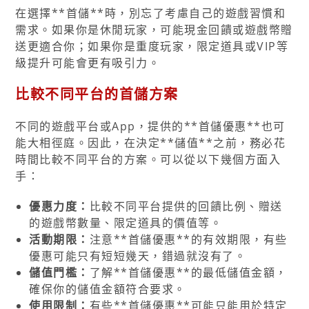
在選擇**首儲**時，別忘了考慮自己的遊戲習慣和
需求。如果你是休閒玩家，可能現金回饋或遊戲幣贈
送更適合你；如果你是重度玩家，限定道具或VIP等
級提升可能會更有吸引力。
比較不同平台的首儲方案
不同的遊戲平台或App，提供的**首儲優惠**也可
能大相徑庭。因此，在決定**儲值**之前，務必花
時間比較不同平台的方案。可以從以下幾個方面入
手：
優惠力度：
比較不同平台提供的回饋比例、贈送
的遊戲幣數量、限定道具的價值等。
活動期限：
注意**首儲優惠**的有效期限，有些
優惠可能只有短短幾天，錯過就沒有了。
儲值門檻：
了解**首儲優惠**的最低儲值金額，
確保你的儲值金額符合要求。
使用限制：
有些**首儲優惠**可能只能用於特定