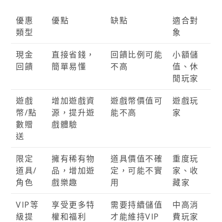
優惠
優點
缺點
適合對
類型
象
現金
直接省錢，
回饋比例可能
小額儲
回饋
簡單易懂
不高
值、休
閒玩家
遊戲
增加遊戲資
遊戲幣價值可
遊戲玩
幣/點
源，提升遊
能不高
家
數贈
戲體驗
送
限定
擁有稀有物
道具價值不確
重度玩
道具/
品，增加遊
定，可能不實
家、收
角色
戲樂趣
用
藏家
VIP等
享受更多特
需要持續儲值
中高消
級提
權和福利
才能維持VIP
費玩家