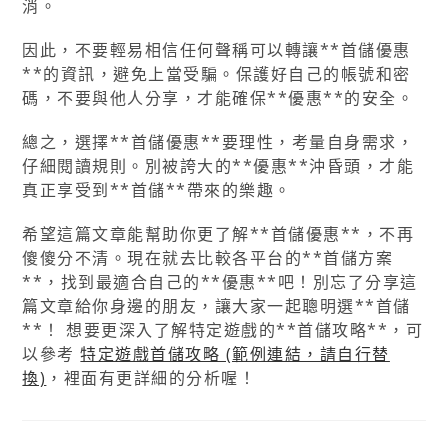
消。
因此，不要輕易相信任何聲稱可以轉讓**首儲優惠
**的資訊，避免上當受騙。保護好自己的帳號和密
碼，不要與他人分享，才能確保**優惠**的安全。
總之，選擇**首儲優惠**要理性，考量自身需求，
仔細閱讀規則。別被誇大的**優惠**沖昏頭，才能
真正享受到**首儲**帶來的樂趣。
希望這篇文章能幫助你更了解**首儲優惠**，不再
傻傻分不清。現在就去比較各平台的**首儲方案
**，找到最適合自己的**優惠**吧！別忘了分享這
篇文章給你身邊的朋友，讓大家一起聰明選**首儲
**！ 想要更深入了解特定遊戲的**首儲攻略**，可
以參考
特定遊戲首儲攻略 (範例連結，請自行替
換)
，裡面有更詳細的分析喔！