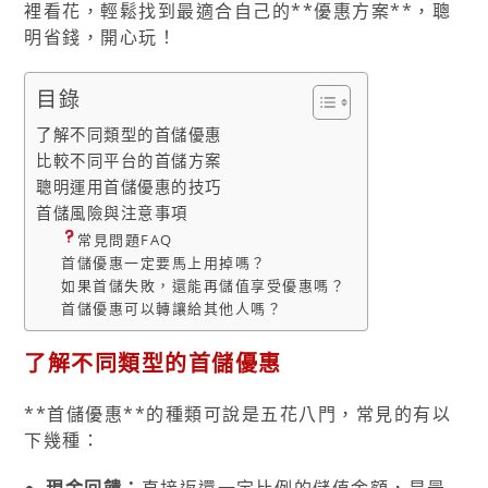
裡看花，輕鬆找到最適合自己的**優惠方案**，聰
明省錢，開心玩！
目錄
了解不同類型的首儲優惠
比較不同平台的首儲方案
聰明運用首儲優惠的技巧
首儲風險與注意事項
常見問題FAQ
首儲優惠一定要馬上用掉嗎？
如果首儲失敗，還能再儲值享受優惠嗎？
首儲優惠可以轉讓給其他人嗎？
了解不同類型的首儲優惠
**首儲優惠**的種類可說是五花八門，常見的有以
下幾種：