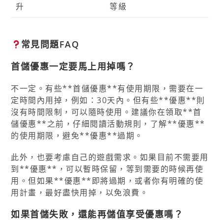
升
等級
常見問題FAQ
首儲優惠一定要馬上用掉嗎？
不一定。有些**首儲優惠**有使用期限，需要在一
定時間內用掉，例如：30天內。但有些**優惠**則
沒有時間限制，可以隨時使用。建議你在領取**首
儲優惠**之前，仔細閱讀活動規則，了解**優惠**
的使用期限，避免**優惠**過期。
此外，也要考慮自己的遊戲需求。如果目前不需要用
到**優惠**，可以暫時保留，等到需要的時候再使
用。但如果**優惠**即將過期，或者你有明確的使
用計畫，最好盡快用掉，以免浪費。
如果首儲失敗，還能再儲值享受優惠嗎？