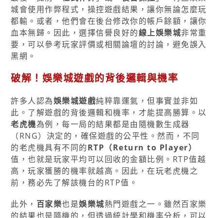
城會使用作弊程式，操控遊戲結果，讓你無論怎麼玩
都輸。或者，他們會在後台修改你的帳戶餘額，讓你
血本無歸。因此，選擇信譽良好的
線上娛樂城
非常重
要，可以參考玩家評價或相關論壇的討論，避免誤入
黑網。
破解！娛樂城遊戲的背後邏輯與機率
許多人認為
娛樂城遊戲
純粹靠運氣，但事實並非如
此。了解遊戲的背後邏輯和機率，才能提高勝算。以
老虎機
為例，每一局的結果都是由隨機數生成器
（RNG）決定的，確保遊戲的公平性。然而，不同
的老虎機具有不同的
RTP（Return to Player）
值，也就是玩家平均可以回收的金額比例。RTP值越
高，玩家獲勝的機率就越高。因此，在玩老虎機之
前，務必先了解該機台的RTP值。
此外，
百家樂
也是
娛樂城
熱門遊戲之一。雖然百家樂
的結果也是隨機的，但透過統計學和機率分析，可以