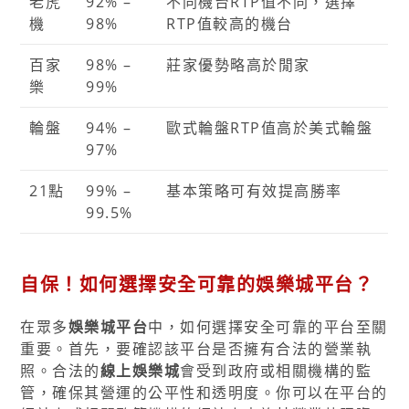
老虎
92% –
不同機台RTP值不同，選擇
機
98%
RTP值較高的機台
百家
98% –
莊家優勢略高於閒家
樂
99%
輪盤
94% –
歐式輪盤RTP值高於美式輪盤
97%
21點
99% –
基本策略可有效提高勝率
99.5%
自保！如何選擇安全可靠的娛樂城平台？
在眾多
娛樂城平台
中，如何選擇安全可靠的平台至關
重要。首先，要確認該平台是否擁有合法的營業執
照。合法的
線上娛樂城
會受到政府或相關機構的監
管，確保其營運的公平性和透明度。你可以在平台的