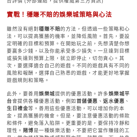
台評價 (外部連結，提供權威第三方資訊)
實戰！穩賺不賠的娛樂城策略與心法
雖然沒有絕對
穩賺不賠
的方法，但透過一些策略和心
法，可以提高獲勝的機率，並降低風險。首先，要設
定明確的目標和預算。在開始玩之前，先想清楚你想
要贏多少錢，以及你能承受多少損失。一旦達到目標
或損失達到預算上限，就立即停止，切勿貪心。其
次，要選擇適合自己的遊戲。不同的遊戲具有不同的
風險和報酬，選擇自己熟悉的遊戲，才能更好地掌握
遊戲規則和策略。
此外，要善用
娛樂城
提供的優惠活動。許多
娛樂城平
台
會提供各種優惠活動，例如
首儲優惠
、
返水優惠
、
生日禮金
等。善用這些優惠活動，可以增加你的本
金，提高獲勝的機會。但是，要注意優惠活動的條款
和條件，避免落入陷阱。更重要的是，要保持冷靜和
理性。
賭博
是一種娛樂活動，不要把它當作賺錢的工