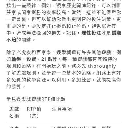
找出一些規律。例如，觀察歷史開牌紀錄，可以判斷
莊家或閒家獲勝的機率較高。當然，這並不能保證你
一定會贏，但可以幫助你做出更明智的投注決策。更
重要的是，要設定好止損點和止盈點，避免沉迷其
中，造成無法挽回的損失。記住，
理性投注
才是
穩賺
不賠
的關鍵。
除了老虎機和百家樂，
娛樂城
還有許多其他遊戲，例
如
輪盤
、
骰寶
、
21點
等。每一種遊戲都有其獨特的
規則和策略。在開始玩之前，務必先 thoroughly
了解遊戲規則，並學習一些基本的策略。網路上有許
多免費的教學資源可以利用，多加練習，就能提高你
的勝算。
常見娛樂城遊戲RTP值比較
遊戲
RTP值
注意事項
名稱
（約）