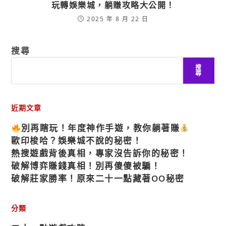
玩轉娛樂城，躺賺攻略大公開！
2025 年 8 月 22 日
搜尋
搜
尋
近期文章
別再瞎玩！年度神作手遊，教你躺著賺
歐印梭哈？娛樂城不說的秘密！
熱搜遊戲背後真相，專家沒告訴你的秘密！
破解博弈賺錢真相！別再傻傻被騙！
破解莊家勝率！原來二十一點藏著OO秘密
分類