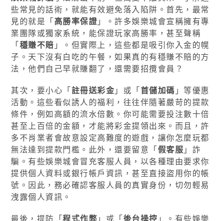
些常見的話術，就能有效避免落入陷阱。首先，最常
見的就是「
高勝率保證
」。許多娛樂城會宣稱擁有專
業團隊或獨家系統，能保證玩家高勝率，甚至聲稱
「
穩賺不賠
」。但實際上，這些都是吸引你入金的幌
子。天下沒有白吃的午餐，如果真的有穩賺不賠的方
法，他們自己早就賺翻了，還需要招攬會員？
其次，要小心「
註冊送彩金
」或「
首儲加碼
」等優惠
活動。這些看似誘人的福利，往往伴隨著嚴苛的提款
條件，例如高額的流水倍數。你可能需要投注數十倍
甚至上百倍的金額，才能將彩金提領出來。而且，許
多不肖業者會故意設定高難度的遊戲，讓你怎麼玩都
無法達到提款門檻。此外，還要留意「
假客服
」詐
騙。有些娛樂城會冒充客服人員，以各種理由要求你
提供個人資料或銀行帳戶資訊，甚至直接盜用你的帳
號。因此，務必確認客服人員的真實身份，切勿輕易
洩露個人資訊。
最後，提防「
程式作弊
」或「
後台操控
」。有些娛樂