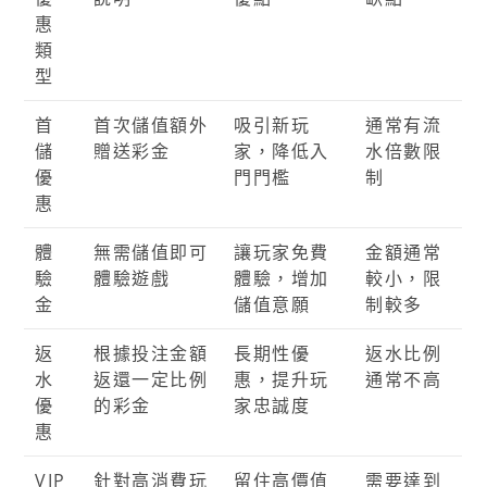
惠
類
型
首
首次儲值額外
吸引新玩
通常有流
儲
贈送彩金
家，降低入
水倍數限
優
門門檻
制
惠
體
無需儲值即可
讓玩家免費
金額通常
驗
體驗遊戲
體驗，增加
較小，限
金
儲值意願
制較多
返
根據投注金額
長期性優
返水比例
水
返還一定比例
惠，提升玩
通常不高
優
的彩金
家忠誠度
惠
VIP
針對高消費玩
留住高價值
需要達到