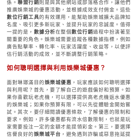
係。
聯盟行銷
則是與其他網站或部落格合作，讓他們
推廣娛樂城的優惠活動，並根據成效支付佣金。這些
數位行銷工具
的有效運用，能幫助娛樂城擴大品牌知
名度、吸引更多新玩家、並提升玩家的忠誠度。值得
一提的是，
數據分析
在整個
數位行銷
過程中扮演著至
關重要的角色。娛樂城需要追蹤各種數據指標，例如
廣告點擊率、轉化率、玩家活躍度、收益等，以便評
估行銷活動的成效，並不斷調整行銷策略。
如何聰明選擇與利用娛樂城優惠？
面對琳瑯滿目的
娛樂城優惠
，玩家應該如何聰明選擇
與利用呢？首先，要了解自己的遊戲偏好和預算。如
果你喜歡玩老虎機，可以選擇提供高老虎機返水優惠
的娛樂城；如果你預算有限，可以先從體驗金開始嘗
試。其次，要仔細閱讀優惠條款，了解優惠的限制和
要求。例如，許多優惠都有流水倍數限制，也就是玩
家需要投注一定的金額才能提領彩金。第三，要選擇
信譽良好的
娛樂城平台
，避免遇到詐騙或惡意拖延提