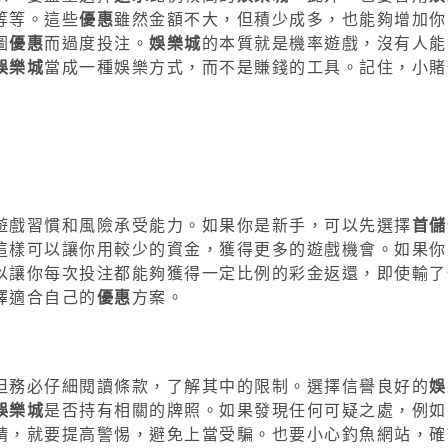
等等。這些
優惠
雖然金額不大，但積少成多，也能夠增加你
圖
優惠
而過度投注。
娛樂城
的本質就是機率遊戲，沒有人能
娛樂城
當成一種娛樂方式，而不是賺錢的工具。記住，小賭
遊戲習慣和風險承受能力。如果你是新手，可以先選擇
首儲
這樣可以讓你用較少的資金，獲得更多的遊戲機會。如果你
以讓你每次投注都能夠獲得一定比例的彩金返還，即使輸了
擇適合自己的
優惠
方案。
但務必仔細閱讀條款，了解其中的限制。選擇信譽良好的
娛
娛樂城
是否持有相關的牌照。如果發現任何可疑之處，例如
請，就要提高警惕，避免上當受騙。也要小心釣魚網站，確