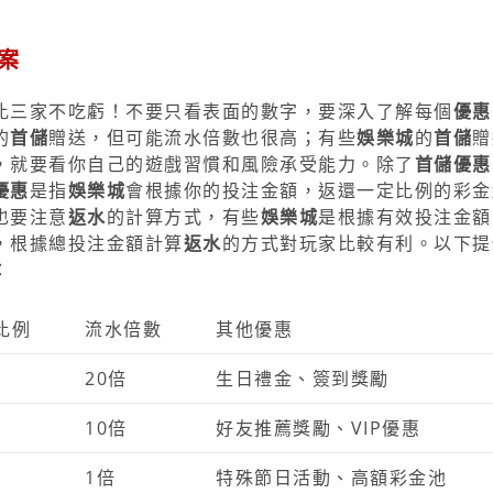
案
比三家不吃虧！不要只看表面的數字，要深入了解每個
優惠
的
首儲
贈送，但可能流水倍數也很高；有些
娛樂城
的
首儲
贈
，就要看你自己的遊戲習慣和風險承受能力。除了
首儲優惠
優惠
是指
娛樂城
會根據你的投注金額，返還一定比例的彩金
也要注意
返水
的計算方式，有些
娛樂城
是根據有效投注金額
，根據總投注金額計算
返水
的方式對玩家比較有利。以下提
：
比例
流水倍數
其他優惠
20倍
生日禮金、簽到獎勵
10倍
好友推薦獎勵、VIP優惠
1倍
特殊節日活動、高額彩金池