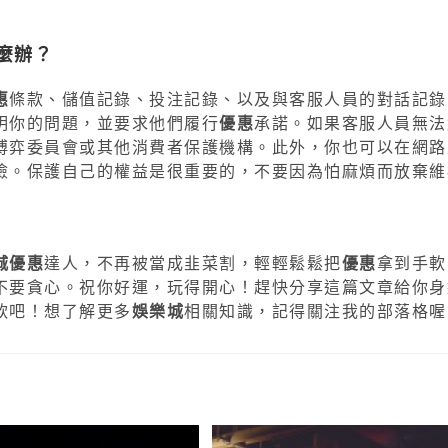
麼辦？
惠
條款、儲值記錄、投注記錄、以及與客服人員的對話記錄
明你的問題，並要求他們履行
優惠
承諾。如果客服人員無法
博弈委員會或其他消費者保護機構。此外，你也可以在網路
險。保護自己的權益是很重要的，不要因為怕麻煩而放棄維
城優惠
達人，不再被當成韭菜割，輕輕鬆鬆把
優惠
拿到手軟
不要貪心。祝你好運，玩得開心！趕快分享這篇文章給你身
軟吧！想了解更多
娛樂城
相關知識，記得關注我的部落格喔