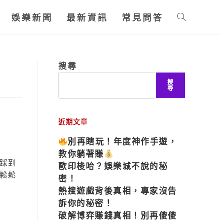
娛樂新聞
最新資訊
常見問答
搜尋
搜
尋
近期文章
別再瞎玩！年度神作手遊，
教你躺著賺
踩到
歐印梭哈？娛樂城不說的秘
鬆鬆
密！
熱搜遊戲背後真相，專家沒告
訴你的秘密！
破解博弈賺錢真相！別再傻傻