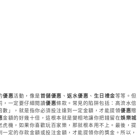
的
優惠
活動，像是
首儲優惠
、
返水優惠
、
生日禮金
等等。但
前，一定要仔細閱讀
優惠
條款。常見的陷阱包括：高流水倍
倍數」，就是指你必須投注達到一定金額，才能提領
優惠
贈
惠
金額的好幾十倍，這根本就是變相地讓你把錢留在
娛樂城
老虎機，如果你喜歡玩百家樂，那就根本用不上。最後，提
到一定的存款金額或投注金額，才能提領你的獎金。所以，