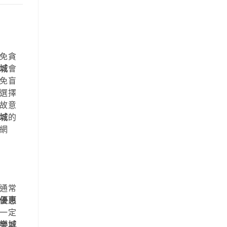
免貪
城
會
免盲
選擇
故意
城
的
網
通常
優惠
一定
樂城