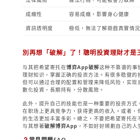
法律風險
違法行為，可能被警方取締
成癮性
容易成癮，影響身心健康
資訊透明度
極低，無法了解遊戲真實情
別再想「破解」了！聰明投資理財才是
与其把希望寄托在
博弈App破解
这种不靠谱的事
理财知识，掌握正确的投资方法。有很多稳健的
但可以通过合理的配置和管理来降低风险，实现
數化投資，長期持有，分散風險。
此外，提升自己的技能也是一种重要的投资方式
在职场上更具竞争力，获得更高的收入。或者，
的生活更加丰富多彩。總之，不要把希望寄托在
与其想著
破解博弈App
，不如好好規劃自己的人
常見問題FAQ