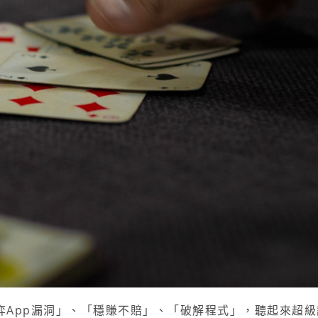
弈App漏洞」、「穩賺不賠」、「破解程式」，聽起來超級