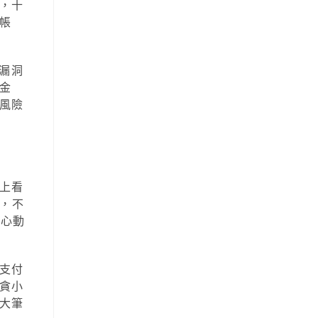
，十
帳
漏洞
金
風險
上看
，不
就心動
支付
貪小
大筆