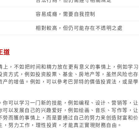
合法行為，但仍需遵守相關規定
容易成癮，需要自我控制
況
相對較高，但仍可能存在不透明之處
王道
情上，不如把时间和精力放在更有意义的事情上，例如学习
投资方式，例如投资股票、基金、房地产等，虽然风险也存
资产的增值。例如，可以參考巴菲特的價值投資法，或是學
。你可以学习一门新的技能，例如编程、设计、营销等，让
你可以发展自己的兴趣爱好，例如绘画、音乐、写作等，让
不勞而獲的事情上，而是要通过自己的努力来创造财富和价
生，努力工作，理性投資，才能真正實現財務自由。