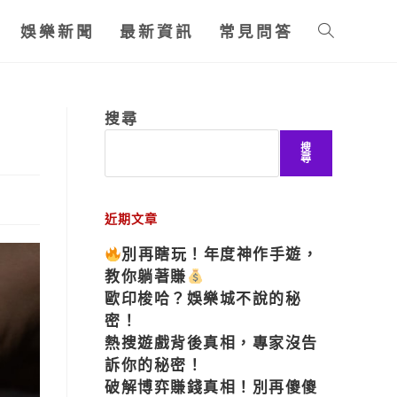
娛樂新聞
最新資訊
常見問答
搜尋
搜
尋
近期文章
別再瞎玩！年度神作手遊，
教你躺著賺
歐印梭哈？娛樂城不說的秘
密！
熱搜遊戲背後真相，專家沒告
訴你的秘密！
破解博弈賺錢真相！別再傻傻