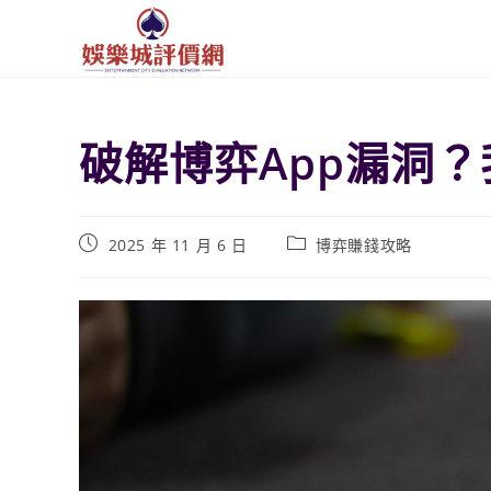
破解博弈App漏洞
2025 年 11 月 6 日
博弈賺錢攻略