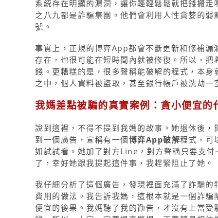
系統存在明顯的漏洞，讓你輕輕鬆鬆就把錢搬走
之八九都是詐騙集團。他們會利用人性貪婪的弱
號。
事實上，正規的博弈App都會不斷更新和修補
存在，也很可能在短時間內就被修復。所以，把
錢。更糟糕的是，很多聲稱能破解的程式，本身
之中，個人資料被盜取，甚至銀行帳戶被洗劫一
我媽差點被騙的真實案例：貪小便宜的
說到這裡，不得不提到我媽的故事。她退休後，
到一個廣告，宣稱有一個
博弈App破解
程式，可
如試試看。她加了對方Line，對方聲稱只要支
了，幸好她跟我提起這件事，我趕緊阻止了她。
我仔細分析了這個廣告，發現裡面充滿了詐騙的
費用的做法。我告訴我媽，這根本就是一個詐騙
便宜的後果。我媽聽了我的勸告，才沒有上當受