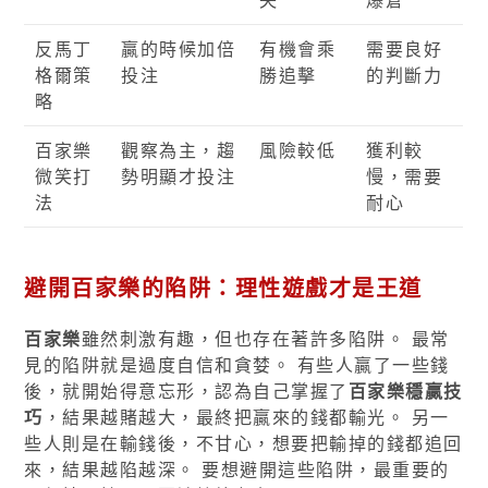
失
爆倉
反馬丁
贏的時候加倍
有機會乘
需要良好
格爾策
投注
勝追擊
的判斷力
略
百家樂
觀察為主，趨
風險較低
獲利較
微笑打
勢明顯才投注
慢，需要
法
耐心
避開百家樂的陷阱：理性遊戲才是王道
百家樂
雖然刺激有趣，但也存在著許多陷阱。 最常
見的陷阱就是過度自信和貪婪。 有些人贏了一些錢
後，就開始得意忘形，認為自己掌握了
百家樂穩贏技
巧
，結果越賭越大，最終把贏來的錢都輸光。 另一
些人則是在輸錢後，不甘心，想要把輸掉的錢都追回
來，結果越陷越深。 要想避開這些陷阱，最重要的