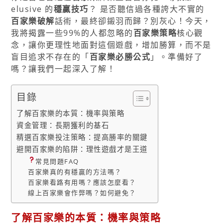
elusive 的
穩贏技巧
？ 是否聽信過各種誇大不實的
百家樂破解
話術，最終卻鎩羽而歸？別灰心！今天，
我將揭露一些99%的人都忽略的
百家樂策略
核心觀
念，讓你更理性地面對這個遊戲，增加勝算，而不是
盲目追求不存在的「
百家樂必勝公式
」。準備好了
嗎？讓我們一起深入了解！
目錄
了解百家樂的本質：機率與策略
資金管理：長期獲利的基石
精選百家樂投注策略：提高勝率的關鍵
避開百家樂的陷阱：理性遊戲才是王道
常見問題FAQ
百家樂真的有穩贏的方法嗎？
百家樂看路有用嗎？應該怎麼看？
線上百家樂會作弊嗎？如何避免？
了解百家樂的本質：機率與策略