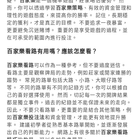
疑。
百家樂
是一個機率遊戲，莊家略佔優勢。 然
而，你可以透過學習
百家樂策略
、有效的資金管理和
理性的遊戲態度，來提高你的勝率。 記住，長期穩
定的獲利，才是真正的目標。 不要追求一夜暴富，
更要避免沉迷賭博。 重要的是享受遊戲的過程，並
在可承受的範圍內進行投注。
百家樂看路有用嗎？應該怎麼看？
百家樂看路
可以作為一種參考，但不要過度迷信。
看路主要是觀察牌局的走勢，例如莊家或閒家連勝的
趨勢。 常見的路單包括大路、小路、大眼仔路等
等。 不同的路單有不同的記錄方式，你可以根據自
己的喜好選擇使用。 然而，切記每一次的開牌結果
都是獨立事件，過去的紀錄並不能保證未來的走向。
因此，不要只看路單，更重要的是結合其他策略，例
如
百家樂投注法
和資金管理，才能更有效地提升勝
率。 建議初學者從熟悉基本路單開始，並逐漸發展
出自己的判斷能力。 網路上有很多關於
百家樂看路