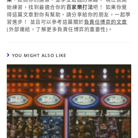
始練習，找到最適合你的
百家樂打法
吧！ 如果你覺
得這篇文章對你有幫助，請分享給你的朋友，一起學
習進步！ 並且可以參考這篇關於
負責任博弈的文章
(外部連結，了解更多負責任博弈的重要性)。
YOU MIGHT ALSO LIKE