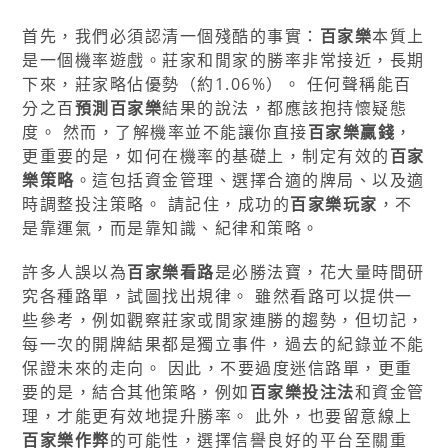
首先，我們必須認清一個殘酷的事實：
百家樂
本質上
是一個機率遊戲。莊家和閒家的勝率非常接近，長期
下來，莊家略佔優勢（約1.06%）。 任何聲稱能百
分之百
預測百家樂
結果的說法，都應該抱持懷疑態
度。 然而，了解機率並不能讓你直接
百家樂贏錢
，
更重要的是，如何在機率的基礎上，制定有效的
百家
樂策略
。這包括資金管理、選擇合適的牌局、以及適
時調整投注策略。 請記住，成功的
百家樂玩家
，不
是靠運氣，而是靠知識、紀律和策略。
許多人誤以為
百家樂看路
是必勝法寶，花大量時間研
究各種路單，試圖找出規律。 雖然看路可以提供一
些參考，例如觀察莊家或閒家連勝的趨勢，但切記，
每一次的開牌結果都是獨立事件，過去的紀錄並不能
保證未來的走向。 因此，不要過度迷信路單，更重
要的是，結合其他策略，例如
百家樂投注法
和資金管
理，才能更有效地提升勝率。 此外，也要留意線上
百家樂作弊
的可能性，選擇信譽良好的平台至關重