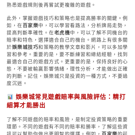
熟悉遊戲規則後再嘗試更複雜的遊戲。
此外，掌握遊戲技巧和策略也是提高勝率的關鍵。例
如，在
百家樂
中，可以學習看路法，分析牌局走勢，
提高判斷準確性。在
老虎機
中，可以了解不同機台的
賠率和特色，選擇適合自己的機台。網路上有很多關
於
娛樂城技巧
和策略的教學文章和影片，可以多加學
習和參考。重要的是，要不斷練習和總結經驗，找到
最適合自己的遊戲方式。更重要的是，保持良好的心
態，不要被輸贏影響情緒，理性分析，才能做出正確
的判斷。記住，娛樂城只是投資的一種方式，不要過
度沉迷。
娛樂城常見遊戲賠率與風險評估：精打
細算才能勝出
了解不同遊戲的賠率和風險，是制定投資策略的重要
環節。不同的遊戲有不同的賠率和勝率，了解這些資
訊可以幫助你做出更明智的選擇。例如，
百家樂
的莊