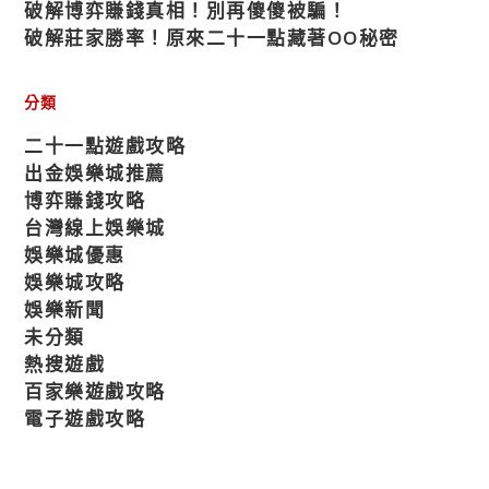
破解博弈賺錢真相！別再傻傻被騙！
破解莊家勝率！原來二十一點藏著OO秘密
分類
二十一點遊戲攻略
出金娛樂城推薦
博弈賺錢攻略
台灣線上娛樂城
娛樂城優惠
娛樂城攻略
娛樂新聞
未分類
熱搜遊戲
百家樂遊戲攻略
電子遊戲攻略