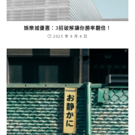
娛樂城優惠：3招破解讓你勝率翻倍！
2025 年 9 月 4 日