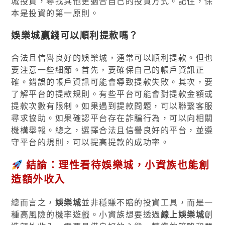
城投資，尋找其他更適合自己的投資方式。記住，保
本是投資的第一原則。
娛樂城贏錢可以順利提款嗎？
合法且信譽良好的娛樂城，通常可以順利提款。但也
要注意一些細節。首先，要確保自己的帳戶資訊正
確。錯誤的帳戶資訊可能會導致提款失敗。其次，要
了解平台的提款規則。有些平台可能會對提款金額或
提款次數有限制。如果遇到提款問題，可以聯繫客服
尋求協助。如果確認平台存在詐騙行為，可以向相關
機構舉報。總之，選擇合法且信譽良好的平台，並遵
守平台的規則，可以提高提款的成功率。
結論：理性看待娛樂城，小資族也能創
造額外收入
總而言之，
娛樂城
並非穩賺不賠的投資工具，而是一
種高風險的機率遊戲。小資族想要透過
線上娛樂城
創