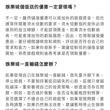
娛樂城儲值送的優惠一定要領嗎？
不一定。雖然儲值優惠可以增加你的遊戲資金，但也
通常伴隨著流水倍數的要求。流水倍數指的是你必須
達到的投注總額，才能提領獎金。如果流水倍數過
高，可能會增加你的虧損風險。因此，在領取儲值優
惠前，要仔細閱讀條款和規則，評估是否符合自己的
需求和能力。如果你是新手，建議從較低的儲值金額
開始，熟悉遊戲規則後再考慮是否領取優惠。
娛樂城一直輸錢怎麼辦？
如果發現自己在娛樂城一直輸錢，首先要冷靜下來，
停止遊戲。不要抱持著追回損失的心態，這樣只會越
陷越深。重新審視自己的投資策略，檢查是否存在問
題。例如，是否過於衝動、是否沒有嚴格控制預算、
是否選擇了不適合自己的遊戲等。如果發現問題，要
及時調整。如果仍然無法改善，建議暫時停止在娛樂