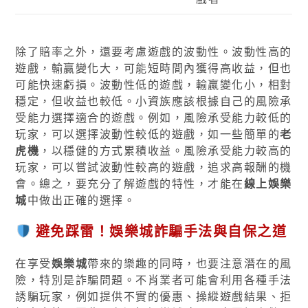
除了賠率之外，還要考慮遊戲的波動性。波動性高的
遊戲，輸贏變化大，可能短時間內獲得高收益，但也
可能快速虧損。波動性低的遊戲，輸贏變化小，相對
穩定，但收益也較低。小資族應該根據自己的風險承
受能力選擇適合的遊戲。例如，風險承受能力較低的
玩家，可以選擇波動性較低的遊戲，如一些簡單的
老
虎機
，以穩健的方式累積收益。風險承受能力較高的
玩家，可以嘗試波動性較高的遊戲，追求高報酬的機
會。總之，要充分了解遊戲的特性，才能在
線上娛樂
城
中做出正確的選擇。
避免踩雷！娛樂城詐騙手法與自保之道
在享受
娛樂城
帶來的樂趣的同時，也要注意潛在的風
險，特別是詐騙問題。不肖業者可能會利用各種手法
誘騙玩家，例如提供不實的優惠、操縱遊戲結果、拒