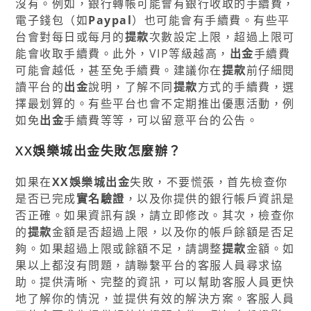
沒有。例如，銀行轉帳可能會有銀行收取的手續費，
電子錢包（如
Paypal
）也可能會有手續費。有些平
台會對每日或每月的
提款
次數設定上限，超過上限可
能會收取手續費。此外，VIP等級越高，
出金
手續費
可能會越低，甚至免手續費。建議你在
提款
前仔細閱
讀平台的
出金
說明，了解不同
提款
方式的手續費，選
擇最划算的。有些平台也會不定期推出優惠活動，例
如免
出金
手續費等等，可以留意平台的公告。
XX娛樂城出金失敗怎麼辦？
如果在
XX娛樂城
出金
失敗，不要慌張，首先檢查你
是否已完成
實名驗證
，以及你提供的銀行帳戶資訊是
否正確。如果資訊有誤，請立即修改。其次，檢查你
的
提款
金額是否超過上限，以及你的帳戶餘額是否足
夠。如果超過上限或餘額不足，請調整
提款
金額。如
果以上都沒有問題，請聯繫平台的客服人員尋求協
助。提供清晰、完整的資訊，可以幫助客服人員更快
地了解你的情況，並提供有效的解決方案。客服人員