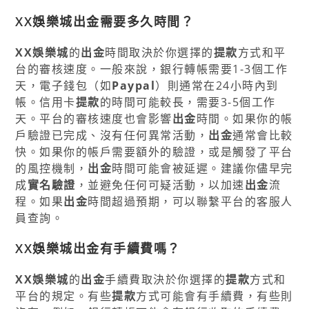
XX娛樂城出金需要多久時間？
XX娛樂城
的
出金
時間取決於你選擇的
提款
方式和平
台的審核速度。一般來說，銀行轉帳需要1-3個工作
天，電子錢包（如
Paypal
）則通常在24小時內到
帳。信用卡
提款
的時間可能較長，需要3-5個工作
天。平台的審核速度也會影響
出金
時間。如果你的帳
戶驗證已完成、沒有任何異常活動，
出金
通常會比較
快。如果你的帳戶需要額外的驗證，或是觸發了平台
的風控機制，
出金
時間可能會被延遲。建議你儘早完
成
實名驗證
，並避免任何可疑活動，以加速
出金
流
程。如果
出金
時間超過預期，可以聯繫平台的客服人
員查詢。
XX娛樂城出金有手續費嗎？
XX娛樂城
的
出金
手續費取決於你選擇的
提款
方式和
平台的規定。有些
提款
方式可能會有手續費，有些則