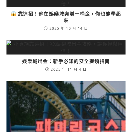
靠這招！他在娛樂城爽賺一桶金，你也能學起
來
2025 年 10 月 14 日
娛樂城出金：新手必知的安全提領指南
2025 年 11 月 4 日