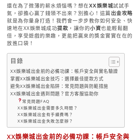
還在為了微薄的薪水煩惱嗎？想在
XX娛樂城
試試手
氣，卻擔心贏了錢領不出來？別擔心！這篇
出金攻略
就是為你量身打造！我們會一步步教你如何安全、快
速地在XX娛樂城成功
提款
，讓你的
小資
也能輕鬆翻
倍，享受遊戲的樂趣，更能把贏來的獎金實實在在的
放進口袋！
目錄
XX娛樂城出金前的必備功課：帳戶安全與實名驗證
掌握XX娛樂城出金技巧：選擇最佳提款方式
避免XX娛樂城出金陷阱：常見問題與防範措施
XX娛樂城出金遇到問題？官方客服協助你
常見問題FAQ
XX娛樂城出金需要多久時間？
XX娛樂城出金有手續費嗎？
XX娛樂城出金失敗怎麼辦？
XX娛樂城出金前的必備功課：帳戶安全與