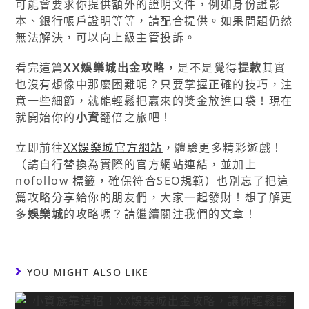
可能會要求你提供額外的證明文件，例如身份證影
本、銀行帳戶證明等等，請配合提供。如果問題仍然
無法解決，可以向上級主管投訴。
看完這篇
XX娛樂城
出金攻略
，是不是覺得
提款
其實
也沒有想像中那麼困難呢？只要掌握正確的技巧，注
意一些細節，就能輕鬆把贏來的獎金放進口袋！現在
就開始你的
小資
翻倍之旅吧！
立即前往
XX娛樂城官方網站
，體驗更多精彩遊戲！
（請自行替換為實際的官方網站連結，並加上
nofollow 標籤，確保符合SEO規範）也別忘了把這
篇攻略分享給你的朋友們，大家一起發財！想了解更
多
娛樂城
的攻略嗎？請繼續關注我們的文章！
YOU MIGHT ALSO LIKE