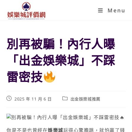
Menu
別再被騙！內行人曝
「出金娛樂城」不踩
雷密技
2025 年 11 月 6 日
出金娛樂城推薦
你是不是也曾經在
娛樂城
玩得心驚膽跳，就怕贏了錢