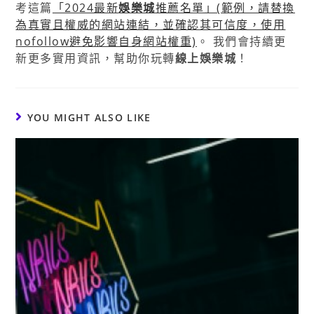
考這篇
「2024最新
娛樂城
推薦名單」(範例，請替換
為真實且權威的網站連結，並確認其可信度，使用
nofollow避免影響自身網站權重)
。 我們會持續更
新更多實用資訊，幫助你玩轉
線上娛樂城
！
YOU MIGHT ALSO LIKE