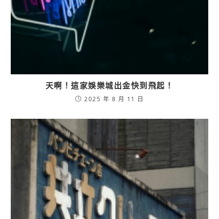
天啊！這家娛樂城出金快到飛起！
2025 年 8 月 11 日