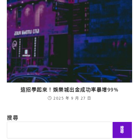
這招學起來！娛樂城出金成功率暴增99%
2025 年 9 月 27 日
搜尋
搜
尋