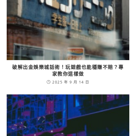
破解出金娛樂城話術！玩遊戲也能穩賺不賠？專
家教你這樣做
2025 年 9 月 14 日