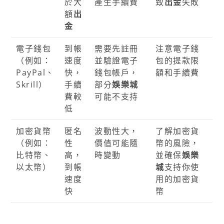
於大
產生手續費
致
出金
失敗
額
出
金
電子錢包
到帳
需要先註冊
注意電子錢
（例如：
速度
並驗證電子
包的提款限
PayPal、
快，
錢包帳戶，
額和手續費
Skrill）
手續
部分
娛樂城
費較
可能不支持
低
加密貨幣
匿名
波動性大，
了解加密貨
（例如：
性
價值可能隨
幣的風險，
比特幣、
高，
時變動
並確保
娛樂
以太幣）
到帳
城
支持你使
速度
用的加密貨
快
幣