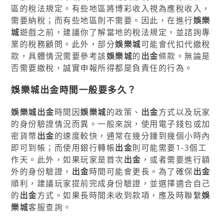
區的稅法規定。有些地區將博彩收入視為應稅收入，
需要納稅；而有些地區則不需要。因此，在進行
娛樂
城
遊戲之前，建議你了解當地的稅法規定，並諮詢專
業的稅務顧問。此外，部分
娛樂城
可能會代扣代繳稅
款，具體情況需要參考該
娛樂城
的
出金
條款。無論是
否需要繳稅，誠實申報所得都是負責任的行為。
娛樂城
出金
時間一般要多久？
娛樂城
出金
時間因
娛樂城
的政策、
出金
方式以及玩家
的身份驗證情況而異。一般來說，使用電子錢包或加
密貨幣
出金
的速度較快，通常在幾分鐘到幾個小時內
即可到帳；而使用銀行轉帳
出金
則可能需要1-3個工
作天。此外，如果玩家是首次
出金
，或者需要進行額
外的身份驗證，
出金
時間可能會更長。為了確保
出金
順利，建議玩家提前完成身份驗證，並選擇適合自己
的
出金
方式。如果長時間未收到款項，應及時聯繫
娛
樂城
客服查詢。