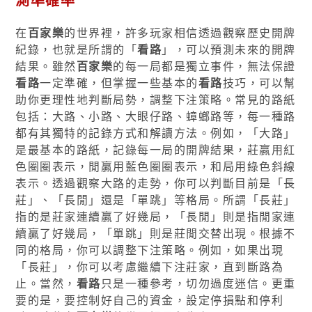
測準確率
在
百家樂
的世界裡，許多玩家相信透過觀察歷史開牌
紀錄，也就是所謂的「
看路
」，可以預測未來的開牌
結果。雖然
百家樂
的每一局都是獨立事件，無法保證
看路
一定準確，但掌握一些基本的
看路
技巧，可以幫
助你更理性地判斷局勢，調整下注策略。常見的路紙
包括：大路、小路、大眼仔路、蟑螂路等，每一種路
都有其獨特的記錄方式和解讀方法。例如，「大路」
是最基本的路紙，記錄每一局的開牌結果，莊贏用紅
色圈圈表示，閒贏用藍色圈圈表示，和局用綠色斜線
表示。透過觀察大路的走勢，你可以判斷目前是「長
莊」、「長閒」還是「單跳」等格局。所謂「長莊」
指的是莊家連續贏了好幾局，「長閒」則是指閒家連
續贏了好幾局，「單跳」則是莊閒交替出現。根據不
同的格局，你可以調整下注策略。例如，如果出現
「長莊」，你可以考慮繼續下注莊家，直到斷路為
止。當然，
看路
只是一種參考，切勿過度迷信。更重
要的是，要控制好自己的資金，設定停損點和停利