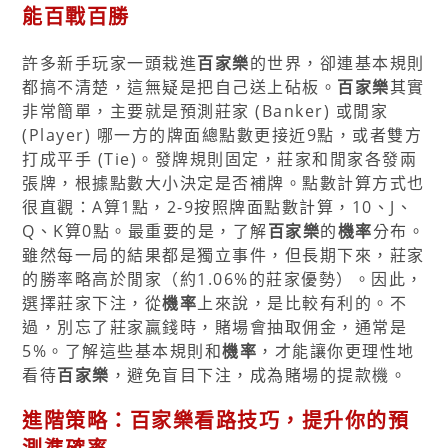
能百戰百勝
許多新手玩家一頭栽進
百家樂
的世界，卻連基本規則
都搞不清楚，這無疑是把自己送上砧板。
百家樂
其實
非常簡單，主要就是預測莊家 (Banker) 或閒家
(Player) 哪一方的牌面總點數更接近9點，或者雙方
打成平手 (Tie)。發牌規則固定，莊家和閒家各發兩
張牌，根據點數大小決定是否補牌。點數計算方式也
很直觀：A算1點，2-9按照牌面點數計算，10、J、
Q、K算0點。最重要的是，了解
百家樂
的
機率
分布。
雖然每一局的結果都是獨立事件，但長期下來，莊家
的勝率略高於閒家（約1.06%的莊家優勢）。因此，
選擇莊家下注，從
機率
上來說，是比較有利的。不
過，別忘了莊家贏錢時，賭場會抽取佣金，通常是
5%。了解這些基本規則和
機率
，才能讓你更理性地
看待
百家樂
，避免盲目下注，成為賭場的提款機。
進階策略：百家樂看路技巧，提升你的預