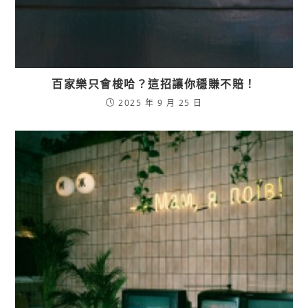
百家樂只會梭哈？這招讓你穩賺不賠！
2025 年 9 月 25 日