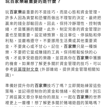
玩百家樂最重要的是什麼？
玩
百家樂
最重要的不是技巧，而是心態和資金管理。
許多人因為貪婪和恐懼而做出不理智的決定，最終把
贏來的錢全部輸回去。因此，保持冷靜理性、控制情
緒，才是獲勝的關鍵。此外，制定完善的資金管理計
畫也至關重要。設定總預算、投注單位、停損點和停
利點，並嚴格遵守。不要挪用生活費或其他重要資
金，不要貪心或不甘心。記住，
百家樂
只是一種娛
樂，不要把它當成賺錢的工具。保持輕鬆愉快的心
情，才能享受遊戲的樂趣，並提高你在
百家樂
中獲勝
的機會。如果想了解更多關於資金管理的技巧，可以
參考
這篇理財文章
(外部連結，提供資金管理相關知
識)。
準備好提升你的
百家樂
技巧了嗎？立即開始練習這些
策略，並記得控制你的資金和情緒。祝你好運！別忘
了將這篇文章分享給你的朋友，一起在
百家樂
的世界
裡更上一層樓！想了解更多關於賭場遊戲的策略嗎？