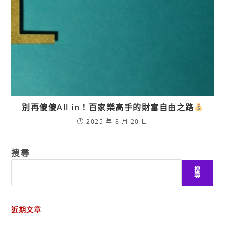
別再傻傻All in！百家樂高手的財富自由之路
2025 年 8 月 20 日
搜尋
搜
尋
近期文章