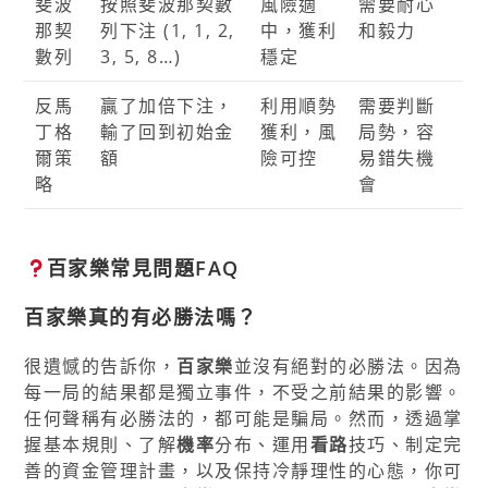
斐波
按照斐波那契數
風險適
需要耐心
那契
列下注 (1, 1, 2,
中，獲利
和毅力
數列
3, 5, 8…)
穩定
反馬
贏了加倍下注，
利用順勢
需要判斷
丁格
輸了回到初始金
獲利，風
局勢，容
爾策
額
險可控
易錯失機
略
會
百家樂常見問題FAQ
百家樂真的有必勝法嗎？
很遺憾的告訴你，
百家樂
並沒有絕對的必勝法。因為
每一局的結果都是獨立事件，不受之前結果的影響。
任何聲稱有必勝法的，都可能是騙局。然而，透過掌
握基本規則、了解
機率
分布、運用
看路
技巧、制定完
善的資金管理計畫，以及保持冷靜理性的心態，你可