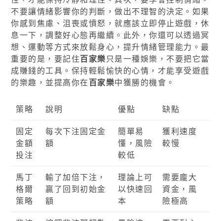
不要讓情緒影響你的判斷，做出不理智的決定。如果
你感到焦慮、沮喪或憤怒，就應該立即停止遊戲，休
息一下，調整好心態再繼續。此外，你還可以透過冥
想、運動等方式來放鬆身心，提升情緒管理能力。最
重要的是，要記住
百家樂
只是一種娛樂，不要把它當
成賺錢的工具。保持輕鬆愉快的心情，才能享受遊戲
的樂趣，並提高你在
百家樂
中獲勝的機會。
策略
說明
優點
缺點
固定
每次下注固定金
簡單易
獲利速度
金額
額
懂，風險
較慢
投注
較低
馬丁
輸了加倍下注，
理論上可
需要龐大
格爾
贏了回到初始金
以快速回
資金，風
策略
額
本
險極高