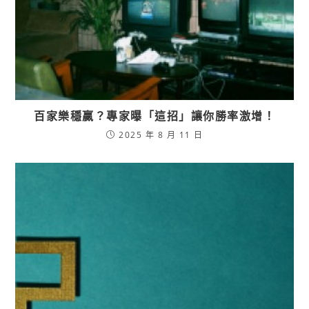
百家樂穩贏？專家曝「這招」讓你勝率激增！
2025 年 8 月 11 日