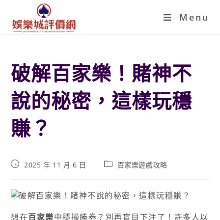
Menu
破解百家樂！賭神不
說的秘密，這樣玩穩
賺？
2025 年 11 月 6 日
百家樂遊戲攻略
想在
百家樂
中穩操勝券？別再盲目下注了！許多人以