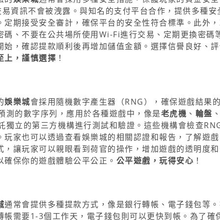
交易資訊不會被洩露。與知名的支付平台合作，提供多種安
。定期接受安全審計，確保平台的安全性符合標準。此外，
碼、不要在公共場所使用Wi-Fi進行交易、定期更換密碼
開始，確認提款順利後再增加儲值金額。選擇信譽良好、評
至上，謹慎選擇
！
的
娛樂城
會採用隨機數字產生器（RNG），確保遊戲結果
法預測的數字序列，應用於各種遊戲中，像是
老虎機
、
輪盤
託獨立的第三方機構進行測試和驗證。這些機構會檢查RN
。玩家也可以透過查看娛樂城的相關認證和報告，了解遊戲
式，讓玩家可以親眼看到荷官的操作，增加遊戲的透明度和
以確保你的遊戲體驗公平公正。
公平遊戲，玩得安心
！
城
通常會提供多種提款方式，像是銀行轉帳、電子錢包等。
帳需要1-3個工作天，電子錢包則可以更快到帳。為了確