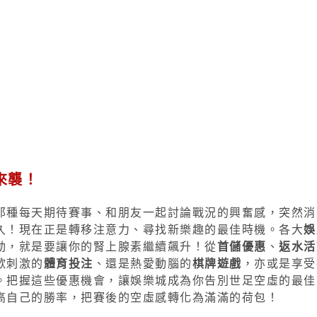
來襲！
那種每天期待賽事、和朋友一起討論戰況的興奮感，突然消
久！現在正是轉移注意力、尋找新樂趣的最佳時機。各大
娛
動，就是要讓你的腎上腺素繼續飆升！從
首儲優惠
、
返水活
歡刺激的
體育投注
、還是熱愛動腦的
棋牌遊戲
，亦或是享受
。把握這些優惠機會，讓娛樂城成為你告別世足空虛的最佳
高自己的勝率，把賽後的空虛感轉化為滿滿的荷包！