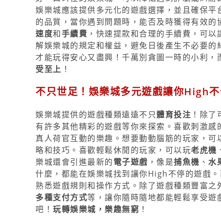
娛樂城應該提供多元化的遊戲選擇，並且確保平
的品質，當你遇到問題時，能否及時獲得有效的
速度
和
手續費
，快速提款和合理的手續費，可以
解娛樂城的規定和權益，避免日後產生不必要的
才能玩得安心又盡興！千萬別貪圖一時的小利，
受至上
！
不只世足！娛樂城多元遊戲讓你High不
娛樂城提供的遊戲種類遠遠不只
體育投注
！除了
有許多其他精彩的遊戲等你來探索。喜歡刺激感
真人荷官互動的樂趣。想要動動腦筋的玩家，可
略和技巧。喜歡輕鬆休閒的玩家，可以玩
老虎機
樂城還會引進最新的
電子遊戲
，像是
捕魚機
、
水
什麼，都能在娛樂城找到讓你High不停的遊戲
熟悉遊戲規則和操作方式。除了遊戲種類豐富之
多種支付方式
等，讓你隨時隨地都能輕鬆享受遊
吧！
玩轉娛樂城，樂趣無窮
！