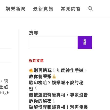
娛樂新聞
最新資訊
常見問答
搜尋
搜
尋
近期文章
別再瞎玩！年度神作手遊，
教你躺著賺
，現
歐印梭哈？娛樂城不說的秘
出超
密！
igh
熱搜遊戲背後真相，專家沒告
訴你的秘密！
破解博弈賺錢真相！別再傻傻