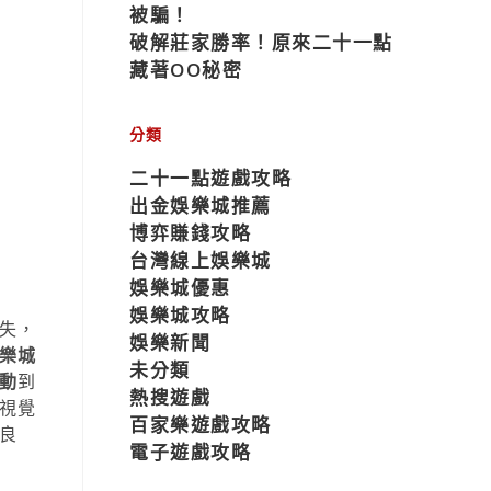
被騙！
破解莊家勝率！原來二十一點
藏著OO秘密
分類
二十一點遊戲攻略
出金娛樂城推薦
博弈賺錢攻略
台灣線上娛樂城
娛樂城優惠
娛樂城攻略
失，
娛樂新聞
樂城
未分類
動
到
熱搜遊戲
視覺
百家樂遊戲攻略
良
電子遊戲攻略