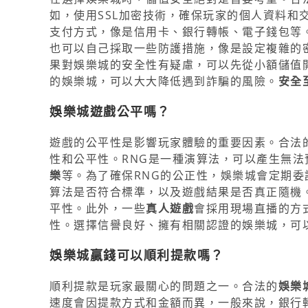
如，使用SSL加密技術，確保玩家的個人資料和
支付方式，像是信用卡、銀行轉帳、電子錢包等
也可以自己採取一些防護措施，像是設定複雜的密
果對娛樂城的安全性有疑慮，可以先從小額儲值
的娛樂城，可以大大降低遇到詐騙的風險。
安全
娛樂城遊戲公平嗎？
遊戲的公平性是影響玩家體驗的重要因素。合法
性和公平性。RNG是一種演算法，可以產生無
樂
等。為了確保RNG的公正性，娛樂城會定期委
算法是否符合標準，以及遊戲結果是否真正隨機
平性。此外，一些
真人遊戲
會採用現場直播的方
性。選擇信譽良好、擁有相關認證的娛樂城，可
娛樂城贏錢可以順利提款嗎？
順利提款是玩家最關心的問題之一。合法的
娛樂
速度會因提款方式和金額而異，一般來說，銀行轉