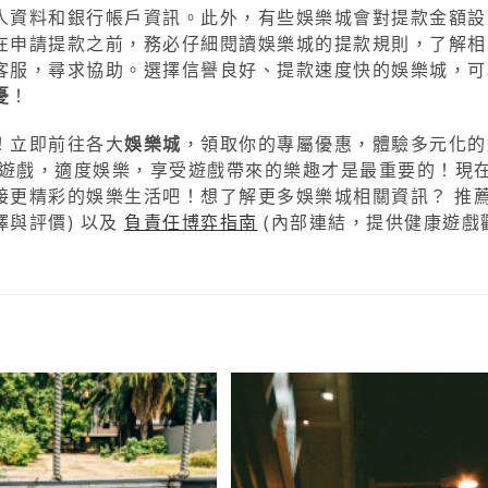
人資料和銀行帳戶資訊。此外，有些娛樂城會對提款金額設
在申請提款之前，務必仔細閱讀娛樂城的提款規則，了解相
客服，尋求協助。選擇信譽良好、提款速度快的娛樂城，可
憂
！
！立即前往各大
娛樂城
，領取你的專屬優惠，體驗多元化的
性遊戲，適度娛樂，享受遊戲帶來的樂趣才是最重要的！現
接更精彩的娛樂生活吧！想了解更多娛樂城相關資訊？ 推
與評價) 以及
負責任博弈指南
(內部連結，提供健康遊戲