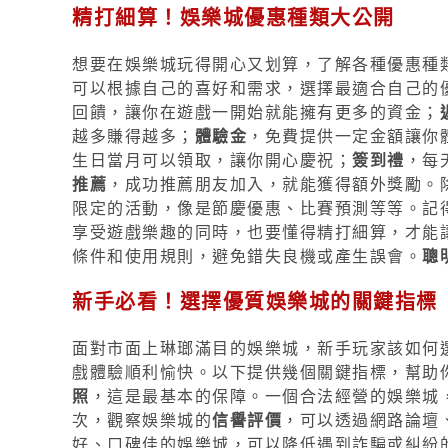
精打細算！娛樂城優惠種類大公開
想要在娛樂城玩得開心又划算，了解各種優惠種
可以根據自己的喜好和需求，選擇最適合自己的
回饋，讓你在遊戲一開始就能擁有更多的資金；
越多賺得越多；
體驗金
，免費提供一定金額讓你
生日當月可以領取，讓你開心慶祝；
簽到禮
，每
推薦
，成功推薦朋友加入，就能獲得額外獎勵。
限定的活動，像是節慶優惠、比賽預測等等。記
享受遊戲樂趣的同時，也要懂得精打細算，才能
條件和使用規則，避免錯失良機或產生誤會。
聰
新手必看！選擇優質娛樂城的關鍵指標
面對市面上琳瑯滿目的娛樂城，新手玩家該如何
戲體驗順利愉快。以下提供幾個關鍵指標，幫助
照
，這是最基本的保障。一個合法經營的娛樂城
次，觀察娛樂城的
信譽評價
，可以透過網路論壇
好、口碑佳的娛樂城，可以降低遇到詐騙或糾紛