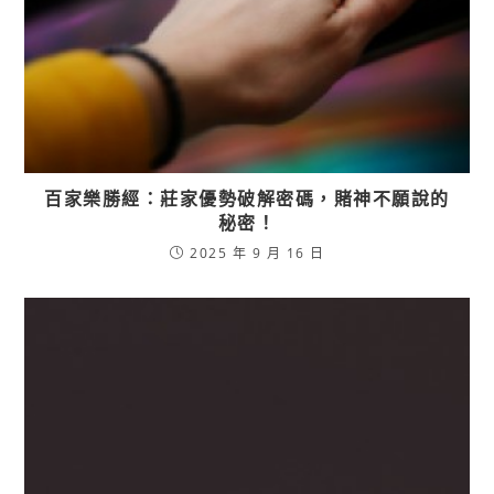
百家樂勝經：莊家優勢破解密碼，賭神不願說的
秘密！
2025 年 9 月 16 日