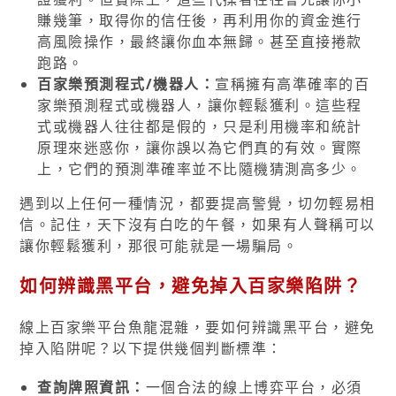
賺幾筆，取得你的信任後，再利用你的資金進行
高風險操作，最終讓你血本無歸。甚至直接捲款
跑路。
百家樂預測程式/機器人：
宣稱擁有高準確率的百
家樂預測程式或機器人，讓你輕鬆獲利。這些程
式或機器人往往都是假的，只是利用機率和統計
原理來迷惑你，讓你誤以為它們真的有效。實際
上，它們的預測準確率並不比隨機猜測高多少。
遇到以上任何一種情況，都要提高警覺，切勿輕易相
信。記住，天下沒有白吃的午餐，如果有人聲稱可以
讓你輕鬆獲利，那很可能就是一場騙局。
如何辨識黑平台，避免掉入百家樂陷阱？
線上百家樂平台魚龍混雜，要如何辨識黑平台，避免
掉入陷阱呢？以下提供幾個判斷標準：
查詢牌照資訊：
一個合法的線上博弈平台，必須