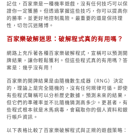
記住，百家樂是一種機率遊戲，沒有任何技巧可以保
證你一定獲勝。但透過掌握這些技巧，你可以提高你
的勝率，並更好地控制風險。最重要的還是保持理
性，切勿沉迷賭博。
百家樂破解迷思：破解程式真的有用嗎？
網路上充斥著各種百家樂破解程式，宣稱可以預測開
牌結果，讓你輕鬆獲利。但這些程式真的有用嗎？答
案是：幾乎沒有用！
百家樂的開牌結果是由隨機數生成器（RNG）決定
的，理論上是完全隨機的，沒有任何規律可循。即使
有些程式聲稱可以分析歷史數據，預測未來的結果，
但它們的準確率並不比隨機猜測高多少。更甚者，有
些程式根本就是木馬病毒，會竊取你的個人資料和銀
行帳戶資訊。
以下表格比較了百家樂破解程式與正規的遊戲策略：