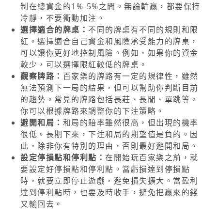
制在總資金的1%-5%之間。無論輸贏，都要保持
冷靜，不要衝動加注。
選擇適合的牌桌：
不同的牌桌有不同的規則和限
紅。選擇適合自己資金和風險承受能力的牌桌，
可以讓你更好地控制風險。例如，如果你的資金
較少，可以選擇限紅較低的牌桌。
觀察牌路：
百家樂的牌路有一定的規律性，雖然
無法預測下一局的結果，但可以幫助你判斷目前
的趨勢。常見的牌路包括長莊、長閒、單跳等。
你可以根據牌路來調整你的下注策略。
避開和局：
和局的賠率雖然很高，但出現的機率
很低。長期下來，下注和局的期望值是負的。因
此，除非你有特別的理由，否則最好避開和局。
設定停損點和停利點：
在開始玩百家樂之前，就
要設定好停損點和停利點。當虧損達到停損點
時，就要立即停止遊戲，避免損失擴大。當盈利
達到停利點時，也要及時收手，避免把贏來的錢
又輸回去。