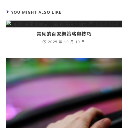
YOU MIGHT ALSO LIKE
常見的百家樂策略與技巧
2025 年 10 月 19 日