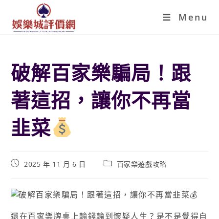
Menu
破解百家樂騙局！跟
著這招，讓你不再當
韭菜
2025 年 11 月 6 日
百家樂遊戲攻略
還在百家樂牌桌上輸錢輸到懷疑人生？是不是覺得自