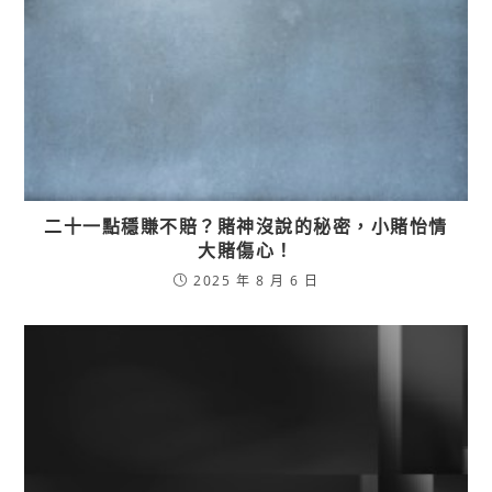
二十一點穩賺不賠？賭神沒說的秘密，小賭怡情
大賭傷心！
2025 年 8 月 6 日