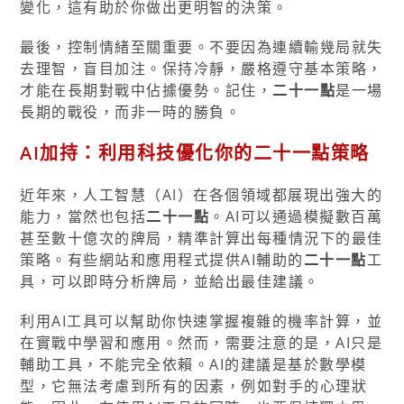
變化，這有助於你做出更明智的決策。
最後，控制情緒至關重要。不要因為連續輸幾局就失
去理智，盲目加注。保持冷靜，嚴格遵守基本策略，
才能在長期對戰中佔據優勢。記住，
二十一點
是一場
長期的戰役，而非一時的勝負。
AI加持：利用科技優化你的二十一點策略
近年來，人工智慧（AI）在各個領域都展現出強大的
能力，當然也包括
二十一點
。AI可以通過模擬數百萬
甚至數十億次的牌局，精準計算出每種情況下的最佳
策略。有些網站和應用程式提供AI輔助的
二十一點
工
具，可以即時分析牌局，並給出最佳建議。
利用AI工具可以幫助你快速掌握複雜的機率計算，並
在實戰中學習和應用。然而，需要注意的是，AI只是
輔助工具，不能完全依賴。AI的建議是基於數學模
型，它無法考慮到所有的因素，例如對手的心理狀