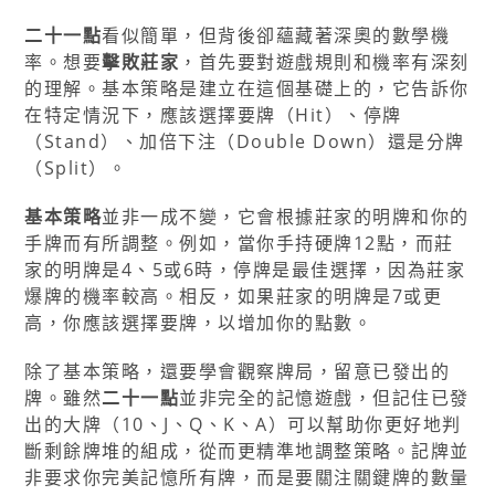
二十一點
看似簡單，但背後卻蘊藏著深奧的數學機
率。想要
擊敗莊家
，首先要對遊戲規則和機率有深刻
的理解。基本策略是建立在這個基礎上的，它告訴你
在特定情況下，應該選擇要牌（Hit）、停牌
（Stand）、加倍下注（Double Down）還是分牌
（Split）。
基本策略
並非一成不變，它會根據莊家的明牌和你的
手牌而有所調整。例如，當你手持硬牌12點，而莊
家的明牌是4、5或6時，停牌是最佳選擇，因為莊家
爆牌的機率較高。相反，如果莊家的明牌是7或更
高，你應該選擇要牌，以增加你的點數。
除了基本策略，還要學會觀察牌局，留意已發出的
牌。雖然
二十一點
並非完全的記憶遊戲，但記住已發
出的大牌（10、J、Q、K、A）可以幫助你更好地判
斷剩餘牌堆的組成，從而更精準地調整策略。記牌並
非要求你完美記憶所有牌，而是要關注關鍵牌的數量