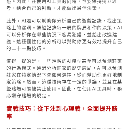
態。因此，在使用AI工具的同時，也要保持獨立思
考，結合自己的判斷，才能做出最佳決策。
此外，AI還可以幫助你分析自己的遊戲記錄，找出策
略上的漏洞。通過記錄每一局的牌局和你的決策，AI
可以分析你在哪些情況下容易犯錯，並給出改進建
議。這種個性化的分析可以幫助你更有效地提升自己
的
二十一點
技巧。
值得一提的是，一些進階的AI模型甚至可以預測莊家
的行為模式。通過分析莊家的歷史牌局，AI可以預測
莊家在特定情況下會如何選擇，從而幫助你更好地制
定策略。然而，這種技術存在一定的爭議，並且在某
些賭場可能被禁止使用。因此，在使用AI工具時，務
必遵守賭場的規定。
實戰技巧：從下注到心理戰，全面提升勝
率