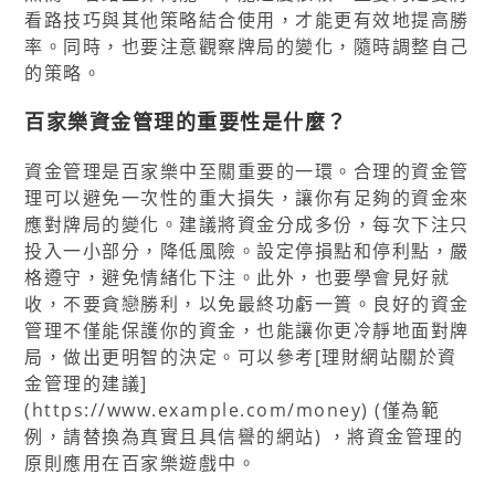
看路技巧與其他策略結合使用，才能更有效地提高勝
率。同時，也要注意觀察牌局的變化，隨時調整自己
的策略。
百家樂資金管理的重要性是什麼？
資金管理是百家樂中至關重要的一環。合理的資金管
理可以避免一次性的重大損失，讓你有足夠的資金來
應對牌局的變化。建議將資金分成多份，每次下注只
投入一小部分，降低風險。設定停損點和停利點，嚴
格遵守，避免情緒化下注。此外，也要學會見好就
收，不要貪戀勝利，以免最終功虧一簣。良好的資金
管理不僅能保護你的資金，也能讓你更冷靜地面對牌
局，做出更明智的決定。可以參考[理財網站關於資
金管理的建議]
(https://www.example.com/money) (僅為範
例，請替換為真實且具信譽的網站) ，將資金管理的
原則應用在百家樂遊戲中。