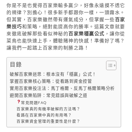
你是不是也覺得百家樂輸多贏少，好像永遠摸不透它
的規律？別擔心！很多新手都跟你一樣，一頭霧水。
但其實，百家樂雖然帶有運氣成分，但掌握一些
百家
樂技巧
和策略，絕對能提高你的勝率。這篇文章就要
來徹底破解那些看似神秘的
百家樂穩贏公式
，讓你從
菜鳥也能快速上手，體驗賭神的快感！準備好了嗎？
讓我們一起踏上百家樂的制勝之路！
目錄
破解百家樂迷思：根本沒有「穩贏」公式！
掌握百家樂核心策略：從看路到資金控管
實用百家樂投注法：馬丁格爾、反馬丁格爾策略分析
避開百家樂陷阱：常見錯誤與破解之道
常見問題FAQ
百家樂真的有機率破解的方法嗎？
看路在百家樂中真的有用嗎？
百家樂資金管理的重要性是什麼？