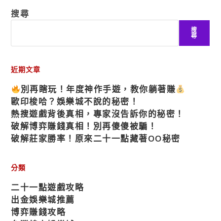
搜尋
搜
尋
近期文章
別再瞎玩！年度神作手遊，教你躺著賺
歐印梭哈？娛樂城不說的秘密！
熱搜遊戲背後真相，專家沒告訴你的秘密！
破解博弈賺錢真相！別再傻傻被騙！
破解莊家勝率！原來二十一點藏著OO秘密
分類
二十一點遊戲攻略
出金娛樂城推薦
博弈賺錢攻略